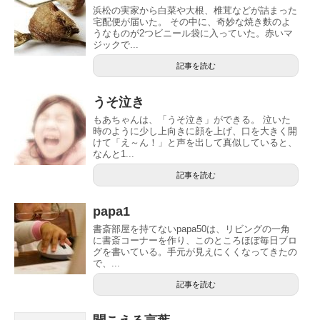
浜松の実家から白菜や大根、椎茸などが詰まった
宅配便が届いた。 その中に、奇妙な焼き麩のよ
うなものが2つビニール袋に入っていた。赤いマ
ジックで...
記事を読む
うそ泣き
もあちゃんは、「うそ泣き」ができる。 泣いた
時のように少し上向きに顔を上げ、口を大きく開
けて「え～ん！」と声を出して真似していると、
なんと1...
記事を読む
papa1
書斎部屋を持てないpapa50は、リビングの一角
に書斎コーナーを作り、このところほぼ毎日ブロ
グを書いている。手元が見えにくくなってきたの
で、...
記事を読む