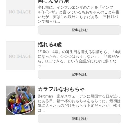
聞こえる言葉
少し前に、インフルエンザのことを「インフ
ル“レ”ンザ」と言っているもあちゃんのことを書
いたが、実はこれ以外にもまだある。 三日月パ
ンで知られ...
記事を読む
揺れる4歳
1/10の「4歳」の誕生日を迎える以前から、「4歳
になったら、◇◇◇はもうしない」、「4歳だか
ら、□□□できる」という会話がにわかに多くな
っ...
記事を読む
カラフルなおもちゃ
Bergman一家がスウェーデンに帰国する日が迫っ
たある日、箱一杯のおもちゃをもらった。最初は
気に入ったものだけをもらう予定だったが、残り
は...
記事を読む