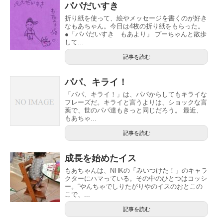
パパだいすき
折り紙を使って、絵やメッセージを書くのが好き
なもあちゃん。今日は4枚の折り紙をもらった。
●「パパだいすき もあより」 プーちゃんと散歩
して...
記事を読む
パパ、キライ！
「パパ、キライ！」は、パパからしてもキライな
フレーズだ。キライと言うよりは、ショックな言
葉で、世のパパ達もきっと同じだろう。 最近、
もあちゃ...
記事を読む
成長を始めたイス
もあちゃんは、NHKの「みいつけた！」のキャラ
クターにハマっている。その中のひとつはコッシ
ー。“やんちゃでしりたがりやのイスのおとこの
こで、...
記事を読む