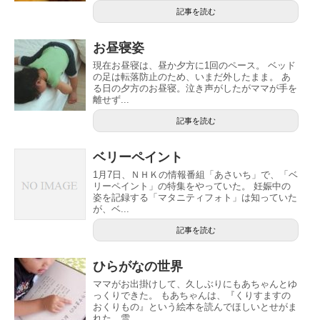
記事を読む
お昼寝姿
現在お昼寝は、昼か夕方に1回のペース。 ベッド
の足は転落防止のため、いまだ外したまま。 あ
る日の夕方のお昼寝。泣き声がしたがママが手を
離せず...
記事を読む
ベリーペイント
1月7日、ＮＨＫの情報番組「あさいち」で、「ベ
リーペイント」の特集をやっていた。 妊娠中の
姿を記録する「マタニティフォト」は知っていた
が、ベ...
記事を読む
ひらがなの世界
ママがお出掛けして、久しぶりにもあちゃんとゆ
っくりできた。 もあちゃんは、『くりすますの
おくりもの』という絵本を読んでほしいとせがま
れた。雪...