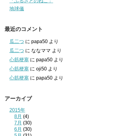
「ふるさとのねこ」
地球儀
最近のコメント
瓜二つ
に
papa50
より
瓜二つ
に
ななママ
より
心筋梗塞
に
papa50
より
心筋梗塞
に
oji50
より
心筋梗塞
に
papa50
より
アーカイブ
2015年
8月
(4)
7月
(30)
6月
(30)
5月
(31)