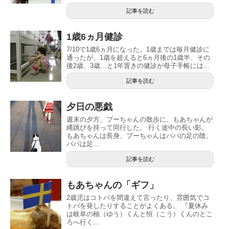
記事を読む
1歳6ヵ月健診
7/10で1歳6ヵ月になった。1歳までは毎月健診に
通ったが、1歳を超えると6ヵ月後の1歳半、その
後2歳、3歳…と1年置きの健診が母子手帳には...
記事を読む
夕日の悪戯
週末の夕方、プーちゃんの散歩に、もあちゃんが
縄跳びを持って同行した。 行く途中の長い影。
もあちゃんは長身、プーちゃんはパパの足の陰、
パパは足...
記事を読む
もあちゃんの「ギフ」
2歳児はコトバを間違えて言ったり、雰囲気でコ
トバを発したりすることがよくある。 『夏休み
は岐阜の柚（ゆう）くんと恒（こう）くんのとこ
ろへ行く...