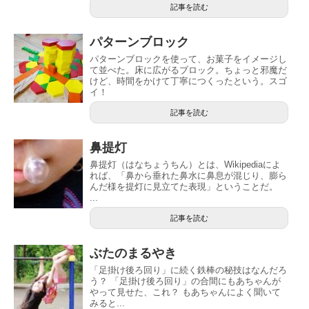
記事を読む
パターンブロック
パターンブロックを使って、お菓子をイメージし
て並べた。床に広がるブロック。ちょっと邪魔だ
けど、時間をかけて丁寧につくったという。スゴ
イ！
記事を読む
鼻提灯
鼻提灯（はなちょうちん）とは、Wikipediaによ
れば、「鼻から垂れた鼻水に鼻息が混じり、膨ら
んだ様を提灯に見立てた表現」ということだ。
...
記事を読む
ぶたのまるやき
「足掛け後ろ回り」に続く鉄棒の秘技はなんだろ
う？ 「足掛け後ろ回り」の合間にもあちゃんが
やって見せた、これ？ もあちゃんによく聞いて
みると...