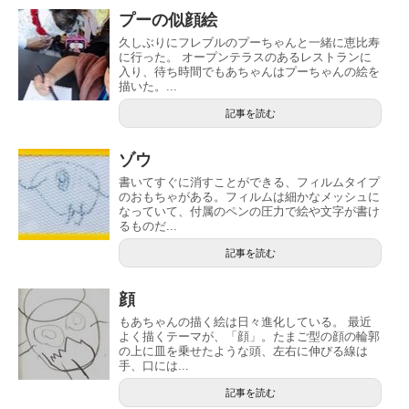
プーの似顔絵
久しぶりにフレブルのプーちゃんと一緒に恵比寿
に行った。 オープンテラスのあるレストランに
入り、待ち時間でもあちゃんはプーちゃんの絵を
描いた。...
記事を読む
ゾウ
書いてすぐに消すことができる、フィルムタイプ
のおもちゃがある。フィルムは細かなメッシュに
なっていて、付属のペンの圧力で絵や文字が書け
るものだ...
記事を読む
顔
もあちゃんの描く絵は日々進化している。 最近
よく描くテーマが、「顔」。たまご型の顔の輪郭
の上に皿を乗せたような頭、左右に伸びる線は
手、口には...
記事を読む