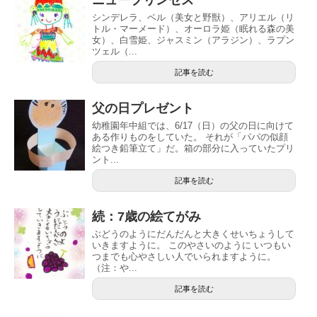
シンデレラ、ベル（美女と野獣）、アリエル（リ
トル・マーメード）、オーロラ姫（眠れる森の美
女）、白雪姫、ジャスミン（アラジン）、ラプン
ツェル（...
記事を読む
父の日プレゼント
幼稚園年中組では、6/17（日）の父の日に向けて
ある作りものをしていた。 それが「パパの似顔
絵つき鉛筆立て」だ。箱の部分に入っていたプリ
ント...
記事を読む
続：7歳の絵てがみ
ぶどうのようにだんだんと大きくせいちょうして
いきますように。 このやさいのように いつもい
つまでも心やさしい人でいられますように。
（注：や...
記事を読む