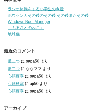
ラジオ体操をする小学生の今昔
ホウセンカその後のその後 その後またその後
Windows Boot Maneger
「ふるさとのねこ」
地球儀
最近のコメント
瓜二つ
に
papa50
より
瓜二つ
に
ななママ
より
心筋梗塞
に
papa50
より
心筋梗塞
に
oji50
より
心筋梗塞
に
papa50
より
アーカイブ