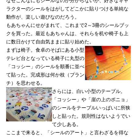
なぜこんなにもシールなのか分からないが、好きなキャ
ラクターのシールをはがしてどこかに貼りつける単純な
動作が、楽しい遊びなのだろう。
もあちゃんにせがまれて、これまで2～3冊のシールブッ
クを買った。最近もあちゃんは、それらを机や椅子も上
に数日かけて自由気ままに貼り始めた。
まずは椅子。食卓のそばにある小型
テレビ台となっている椅子に丸型の
「コッシー」のシールを順番に並べ
て貼った。完成形は何か枝（ブラン
チ）を思わせる。
さらには、白い小型のテーブル。
「コッシー」や「崖の上のポニョ」
のシールをテーブルいっぱいに所狭
しと貼った。規則性はないようでい
て少しある。
ここまで来ると、「シールのアート」と言わざるを得な