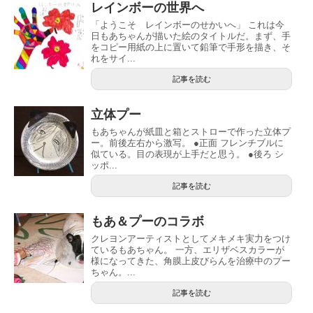
レインボーの世界へ
「ようこそ レインボーのせかいへ」 これは今
日もあちゃんが描いた絵のタイトルだ。まず、手
をコピー用紙の上に置いて鉛筆で手形を描き、そ
れをサイ...
記事を読む
立体プー
もあちゃんが紙皿と箱とストローで作った立体プ
ー。前後左右から激写。 ●正面 フレンチブルに
似ている。目の表現が上手だと思う。 ●後ろ シ
ッポ...
記事を読む
もあ＆プーのコラボ
クレヨンアーティストとしてメキメキ実力をつけ
ているもあちゃん。 一方、エリザベスカラーが
様になってきた、角膜上皮びらんを治療中のプー
ちゃん。...
記事を読む