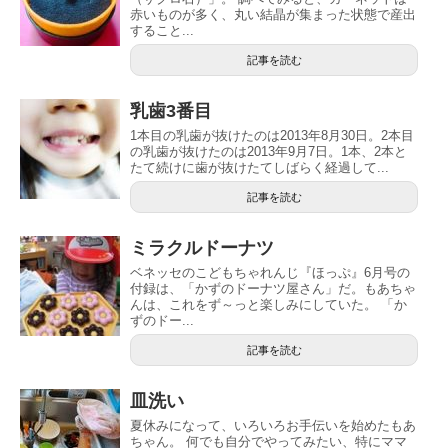
赤いものが多く、丸い結晶が集まった状態で産出
すること...
記事を読む
乳歯3番目
1本目の乳歯が抜けたのは2013年8月30日。2本目
の乳歯が抜けたのは2013年9月7日。1本、2本と
たて続けに歯が抜けたてしばらく経過して...
記事を読む
ミラクルドーナツ
ベネッセのこどもちゃれんじ『ほっぷ』6月号の
付録は、「かずのドーナツ屋さん」だ。もあちゃ
んは、これをず～っと楽しみにしていた。 「か
ずのドー...
記事を読む
皿洗い
夏休みになって、いろいろお手伝いを始めたもあ
ちゃん。 何でも自分でやってみたい、特にママ