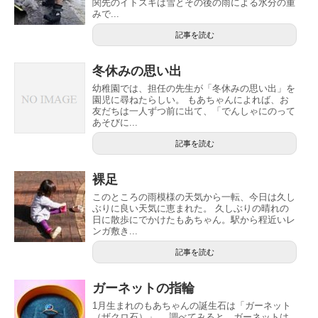
関先のイトスギは雪とその後の雨による水分の重
みで...
記事を読む
冬休みの思い出
幼稚園では、担任の先生が「冬休みの思い出」を
園児に尋ねたらしい。 もあちゃんによれば、お
友だちは一人ずつ前に出て、「でんしゃにのって
あそびに...
記事を読む
裸足
このところの雨模様の天気から一転、今日は久し
ぶりに良い天気に恵まれた。 久しぶりの晴れの
日に散歩にでかけたもあちゃん。駅から程近いレ
ンガ敷き...
記事を読む
ガーネットの指輪
1月生まれのもあちゃんの誕生石は「ガーネット
（ザクロ石）」。 調べてみると、ガーネットは