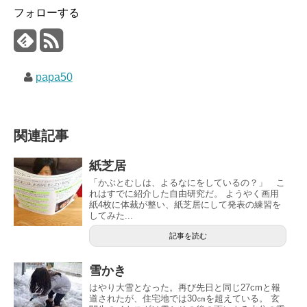
フォローする
papa50
関連記事
紙芝居
「かぶとむしは、よるなにをしているの？」 こ
れはすでに紹介した自由研究だ。 ようやく画用
紙4枚に体裁が整い、紙芝居にして発表の練習を
してみた...
記事を読む
雪かき
はやり大雪となった。再び先日と同じ27cmと報
道されたが、住宅地では30㎝を超えている。 玄