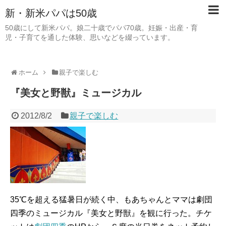
新・新米パパは50歳
50歳にして新米パパ。娘二十歳でパパ70歳。妊娠・出産・育
児・子育てを通した体験、思いなどを綴っています。
ホーム
親子で楽しむ
『美女と野獣』ミュージカル
2012/8/2
親子で楽しむ
35℃を超える猛暑日が続く中、もあちゃんとママは劇団
四季のミュージカル『美女と野獣』を観に行った。チケ