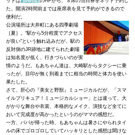
ットは
劇団四季
のHPから、Ｓ席の当日券をネット予約し
た。開演2時間前までは座席表を見て予約ができるので
便利だ。
公演場所は大井町にある四季劇場
［夏］。“駅から5分程度でアクセス
が良い”という触れ込みだが、駅の
反対側のJR跡地に建てられた劇場
は知名度が低く、行きづらいのが実
情のようだ。もあちゃん達は、大崎駅からタクシーに乗
ったが、目印が無く到着までに相当の時間と体力を使い
果たした。
さて、肝心の『美女と野獣』ミュージカルだが、「スマ
イルプリキュア！ミュージカルショー」とは違って、大
がかりな舞台や衣裳、本格的なメイク、演技など全てに
おいて完成度が高かったというのがママの感想だ。
一方、パパが帰った時、もあちゃんは暑さにやられタイ
ルの床でゴロゴロしていてハッキリとした感想は聞けな