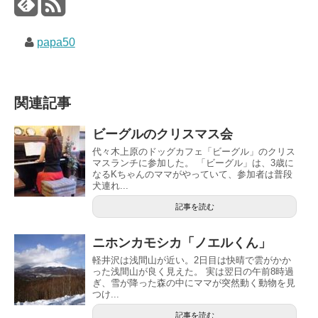
papa50
関連記事
ビーグルのクリスマス会
代々木上原のドッグカフェ「ビーグル」のクリス
マスランチに参加した。 「ビーグル」は、3歳に
なるKちゃんのママがやっていて、参加者は普段
犬連れ...
記事を読む
ニホンカモシカ「ノエルくん」
軽井沢は浅間山が近い。2日目は快晴で雲がかか
った浅間山が良く見えた。 実は翌日の午前8時過
ぎ、雪が降った森の中にママが突然動く動物を見
つけ...
記事を読む