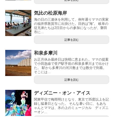
気比の松原海岸
海の日の三連休を利用して、例年通りママの実家
の福井県敦賀市に出掛けた。目的は“海”。 岐阜の
従兄弟たちは2日目からの参加になったが、磐田
市に...
記事を読む
和泉多摩川
お正月休み最終日は快晴に恵まれた。ママの提案
で小田急線で登戸駅手前の和泉多摩川まで出かけ
た。 駅から多摩川の河川敷までは数分で到着。
そこには...
記事を読む
ディズニー・オン・アイス
関東甲信で梅雨明けとなり、東京で35度以上を記
録し猛暑日となった。 そんな暑い日に、もあち
ゃんとママは、氷の上のミュージカル ディズニ
ーオン...