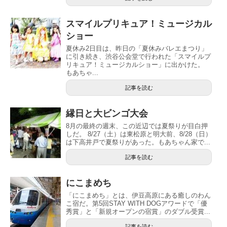
スマイルプリキュア！ミュージカル
ショー
夏休み2日目は、昨日の「夏休みバレエまつり」
に引き続き、渋谷公会堂で行われた「スマイルプ
リキュア！ミュージカルショー」に出かけた。
もあちゃ...
記事を読む
縁日と大ビンゴ大会
8月の最終の週末、この近辺では夏祭りが目白押
しだ。 8/27（土）は東松原と明大前、8/28（日）
は下高井戸で夏祭りがあった。もあちゃん家で...
記事を読む
にこまめち
「にこまめち」とは、伊豆高原にある癒しのわん
こ宿だ。第5回STAY WITH DOGアワードで「優
秀賞」と「新規オープンの宿賞」のダブル受賞...
記事を読む