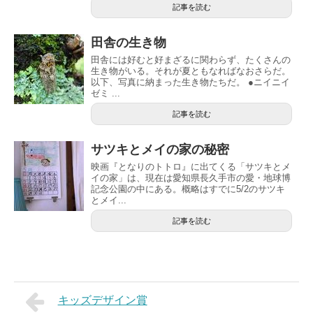
記事を読む
田舎の生き物
田舎には好むと好まざるに関わらず、たくさんの
生き物がいる。それが夏ともなればなおさらだ。
以下、写真に納まった生き物たちだ。 ●ニイニイ
ゼミ ...
記事を読む
サツキとメイの家の秘密
映画『となりのトトロ』に出てくる「サツキとメ
イの家」は、現在は愛知県長久手市の愛・地球博
記念公園の中にある。概略はすでに5/2のサツキ
とメイ...
記事を読む
キッズデザイン賞