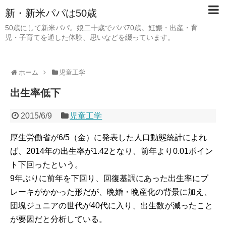
新・新米パパは50歳
50歳にして新米パパ。娘二十歳でパパ70歳。妊娠・出産・育
児・子育てを通した体験、思いなどを綴っています。
ホーム
児童工学
出生率低下
2015/6/9
児童工学
厚生労働省が6/5（金）に発表した人口動態統計によれ
ば、2014年の出生率が1.42となり、前年より0.01ポイン
ト下回ったという。
9年ぶりに前年を下回り、回復基調にあった出生率にブ
レーキがかかった形だが、晩婚・晩産化の背景に加え、
団塊ジュニアの世代が40代に入り、出生数が減ったこと
が要因だと分析している。