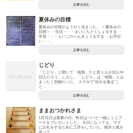
記事を読む
夏休みの目標
夏休みの目標がようやく決まった。 ＜夏休みの
目標＞ ・生活・・・まいにちどくしょをする ・
学習・・・えいごのべんきょうをする ・お手伝
い・・...
記事を読む
じどり
「じどり」と聞いて「地鶏」だと思う人が10人中
10人だろう。しかし、「じどり」は「地鶏」とは
まったく別物だった。 スマホで“自分を撮る”こ
と...
記事を読む
ままおつかれさま
1月31日は愛妻の日。昨日はパパと一緒にミニブ
ーケをプレゼントした。 今日になっても、ママ
にお礼をするために工作をしていた。積木と紙を
使って...