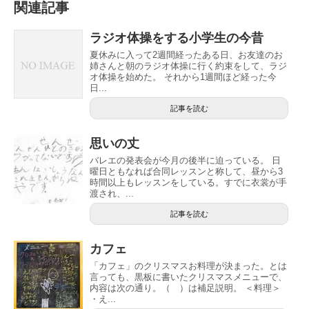
関連記事
ラジオ体操をする小学生の今昔
夏休みに入って2週間経ったある日、お友達のお
姉さんと朝のラジオ体操に行く約束をして、ラジ
オ体操を始めた。 それから1週間ほど経った今
日...
記事を読む
思いの丈
バレエの発表会が今月の後半に迫っている。 日
曜日ともなれば合同レッスンと称して、昼から3
時間以上もレッスンをしている。すでに衣裳が手
渡され、...
記事を読む
カフェ
「カフェ」のクリスマスお料理が決まった。とは
言っても、黒板に書いたクリスマスメニューで、
内容は次の通り。（ ）は補足説明。 ＜料理＞
・え...