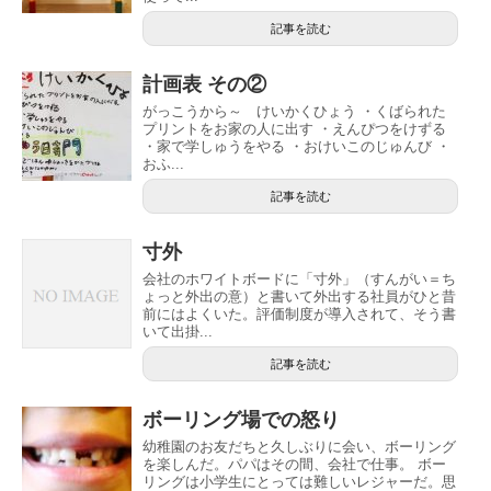
記事を読む
計画表 その②
がっこうから～ けいかくひょう ・くばられた
プリントをお家の人に出す ・えんぴつをけずる
・家で学しゅうをやる ・おけいこのじゅんび ・
おふ...
記事を読む
寸外
会社のホワイトボードに「寸外」（すんがい＝ち
ょっと外出の意）と書いて外出する社員がひと昔
前にはよくいた。評価制度が導入されて、そう書
いて出掛...
記事を読む
ボーリング場での怒り
幼稚園のお友だちと久しぶりに会い、ボーリング
を楽しんだ。パパはその間、会社で仕事。 ボー
リングは小学生にとっては難しいレジャーだ。思