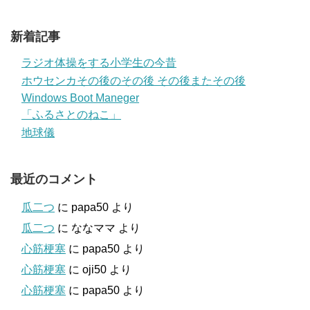
新着記事
ラジオ体操をする小学生の今昔
ホウセンカその後のその後 その後またその後
Windows Boot Maneger
「ふるさとのねこ」
地球儀
最近のコメント
瓜二つ
に
papa50
より
瓜二つ
に
ななママ
より
心筋梗塞
に
papa50
より
心筋梗塞
に
oji50
より
心筋梗塞
に
papa50
より