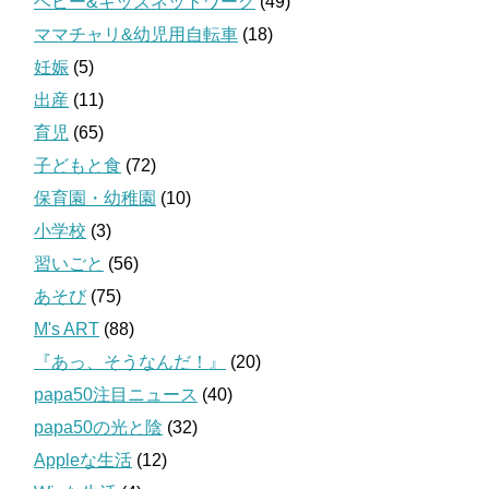
ベビー&キッズネットワーク
(49)
ママチャリ&幼児用自転車
(18)
妊娠
(5)
出産
(11)
育児
(65)
子どもと食
(72)
保育園・幼稚園
(10)
小学校
(3)
習いごと
(56)
あそび
(75)
M's ART
(88)
『あっ、そうなんだ！』
(20)
papa50注目ニュース
(40)
papa50の光と陰
(32)
Appleな生活
(12)