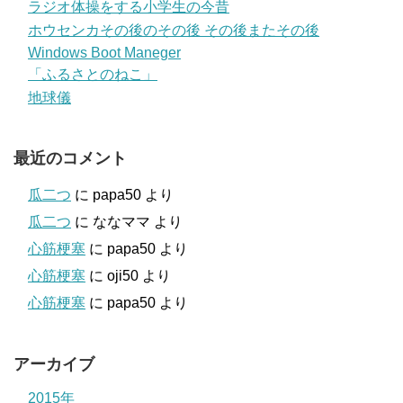
ラジオ体操をする小学生の今昔
ホウセンカその後のその後 その後またその後
Windows Boot Maneger
「ふるさとのねこ」
地球儀
最近のコメント
瓜二つ
に
papa50
より
瓜二つ
に
ななママ
より
心筋梗塞
に
papa50
より
心筋梗塞
に
oji50
より
心筋梗塞
に
papa50
より
アーカイブ
2015年