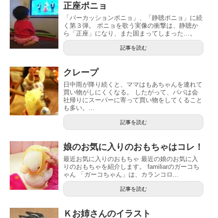
正座ポニョ
「パーカッションポニョ」、「静聴ポニョ」に続
く第３弾。 ポニョを歌う実像の衝撃は、静聴か
ら「正座」になり、また固まってしまった…。
記事を読む
クレープ
日中雨が降り続くと、ママはもあちゃんを連れて
買い物がしにくくなる。 したがって、パパは会
社帰りにスーパーに寄って買い物をしてくること
も多い。...
記事を読む
娘のお気に入りのおもちゃはコレ！
最近お気に入りのおもちゃ 最近の娘のお気に入
りのおもちゃを紹介します。 familiarのガーコち
ゃん 「ガーコちゃん」は、カランコロ...
記事を読む
Ｋお姉さんのイラスト