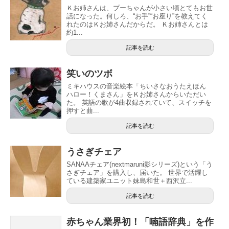
Ｋお姉さんは、プーちゃんが小さい頃とてもお世
話になった。何しろ、“お手”“お座り”を教えてく
れたのはＫお姉さんだからだ。 Ｋお姉さんとは
約1...
記事を読む
笑いのツボ
ミキハウスの音楽絵本「ちいさなおうたえほん
ハロー！くまさん」をＫお姉さんからいただい
た。 英語の歌が4曲収録されていて、スイッチを
押すと曲...
記事を読む
うさぎチェア
SANAAチェア(nextmaruni影シリーズ)という「う
さぎチェア」を購入し、届いた。 世界で活躍し
ている建築家ユニット妹島和世＋西沢立...
記事を読む
赤ちゃん業界初！「喃語辞典」を作