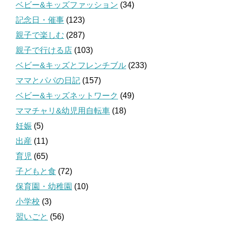
ベビー&キッズファッション
(34)
記念日・催事
(123)
親子で楽しむ
(287)
親子で行ける店
(103)
ベビー&キッズとフレンチブル
(233)
ママとパパの日記
(157)
ベビー&キッズネットワーク
(49)
ママチャリ&幼児用自転車
(18)
妊娠
(5)
出産
(11)
育児
(65)
子どもと食
(72)
保育園・幼稚園
(10)
小学校
(3)
習いごと
(56)