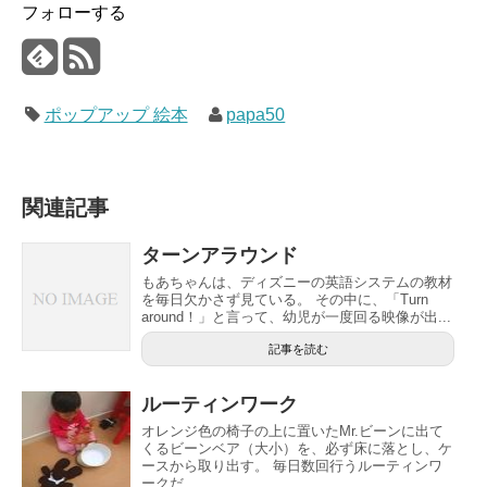
フォローする
ポップアップ 絵本
papa50
関連記事
ターンアラウンド
もあちゃんは、ディズニーの英語システムの教材
を毎日欠かさず見ている。 その中に、「Turn
around！」と言って、幼児が一度回る映像が出...
記事を読む
ルーティンワーク
オレンジ色の椅子の上に置いたMr.ビーンに出て
くるビーンベア（大小）を、必ず床に落とし、ケ
ースから取り出す。 毎日数回行うルーティンワ
ークだ...