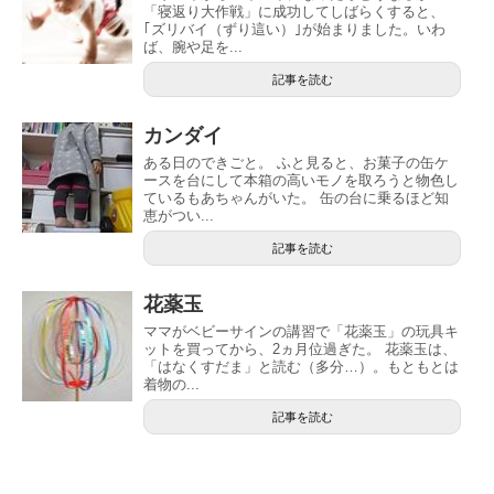
「寝返り大作戦」に成功してしばらくすると、
｢ズリバイ（ずり這い）｣が始まりました。いわ
ば、腕や足を...
記事を読む
カンダイ
ある日のできごと。 ふと見ると、お菓子の缶ケ
ースを台にして本箱の高いモノを取ろうと物色し
ているもあちゃんがいた。 缶の台に乗るほど知
恵がつい...
記事を読む
花薬玉
ママがベビーサインの講習で「花薬玉」の玩具キ
ットを買ってから、2ヵ月位過ぎた。 花薬玉は、
「はなくすだま」と読む（多分…）。もともとは
着物の...
記事を読む