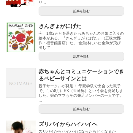
り...
記事を読む
きんぎょがにげた
今、1歳2ヵ月を過ぎたもあちゃんのお気に入りの
絵本がある。『きんぎょが にげた』（五味太郎
作・福音館書店）だ。 金魚鉢にいた金魚が飛び
出して...
記事を読む
赤ちゃんとコミュニケーションでき
るベビーサインとは
親子サークルが発足！ 母親学級で出会った親子
で、この8月にRK（※通称）という会を発足しま
した。娘のママもその発足メンバーの一人です。
...
記事を読む
ズリバイからハイハイへ
ズリバイからハイハイになったらどうなるか