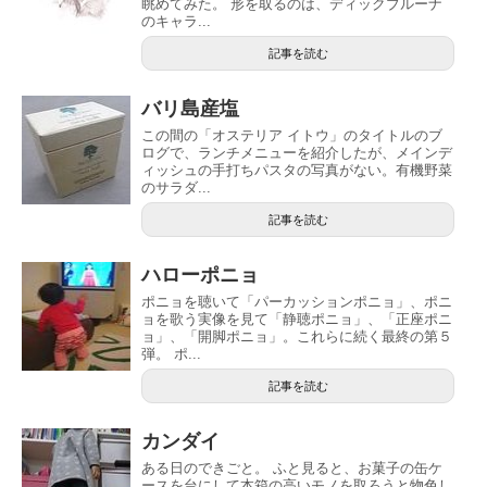
眺めてみた。 形を取るのは、ディックブルーナ
のキャラ...
記事を読む
バリ島産塩
この間の「オステリア イトウ」のタイトルのブ
ログで、ランチメニューを紹介したが、メインデ
ィッシュの手打ちパスタの写真がない。有機野菜
のサラダ...
記事を読む
ハローポニョ
ポニョを聴いて「パーカッションポニョ」、ポニ
ョを歌う実像を見て「静聴ポニョ」、「正座ポニ
ョ」、「開脚ポニョ」。これらに続く最終の第５
弾。 ポ...
記事を読む
カンダイ
ある日のできごと。 ふと見ると、お菓子の缶ケ
ースを台にして本箱の高いモノを取ろうと物色し