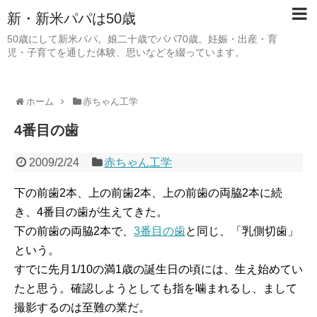
新・新米パパは50歳
50歳にして新米パパ。娘二十歳でパパ70歳。妊娠・出産・育
児・子育てを通した体験、思いなどを綴っています。
ホーム
赤ちゃん工学
4番目の歯
2009/2/24
赤ちゃん工学
下の前歯2本、上の前歯2本、上の前歯の両脇2本に続
き、4番目の歯が生えてきた。
下の前歯の両脇2本で、
3番目の歯
と同じ、「乳側切歯」
という。
すでに先月1/10の満1歳の誕生日の頃には、生え始めてい
たと思う。確認しようとしても指を噛まれるし、まして
撮影するのは至難の業だ。