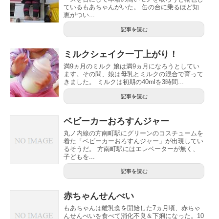
ているもあちゃんがいた。 缶の台に乗るほど知
恵がつい...
記事を読む
ミルクシェイク一丁上がり！
満9ヵ月のミルク 娘は満9ヵ月になろうとしてい
ます。その間、娘は母乳とミルクの混合で育って
きました。 ミルクは初期の40mlを3時間...
記事を読む
ベビーカーおろすんジャー
丸ノ内線の方南町駅にグリーンのコスチュームを
着た「ベビーカーおろすんジャー」が出現してい
るそうだ。 方南町駅にはエレベーターが無く、
子どもを...
記事を読む
赤ちゃんせんべい
もあちゃんは離乳食を開始した7ヵ月頃、赤ちゃ
んせんべいを食べて消化不良＆下痢になった。10