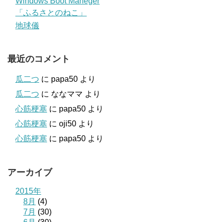
Windows Boot Maneger
「ふるさとのねこ」
地球儀
最近のコメント
瓜二つ
に
papa50
より
瓜二つ
に
ななママ
より
心筋梗塞
に
papa50
より
心筋梗塞
に
oji50
より
心筋梗塞
に
papa50
より
アーカイブ
2015年
8月
(4)
7月
(30)