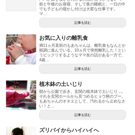
前と午後のお昼寝、そして夜の睡眠と、一日の中
でも子どもの寝かし付けは大変な仕事です。
マ...
記事を読む
お気に入りの離乳食
満11ヵ月直前のもあちゃんは、離乳食もなんとか
順調に進んでいる。10ヵ月で突然離乳した！とい
うビックリするようなママ友の話がある一方で、
4歳...
記事を読む
植木鉢の土いじり
朝から公園で歩き、玄関の植木鉢で土いじり…。
それを玄関ホールから見つめるヒョウ柄のプー。
もあちゃんのオネエとして、汚れるから止めなさ
い！と...
記事を読む
ズリバイからハイハイへ