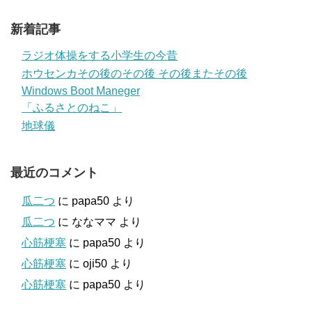
新着記事
ラジオ体操をする小学生の今昔
ホウセンカその後のその後 その後またその後
Windows Boot Maneger
「ふるさとのねこ」
地球儀
最近のコメント
瓜二つ
に
papa50
より
瓜二つ
に
ななママ
より
心筋梗塞
に
papa50
より
心筋梗塞
に
oji50
より
心筋梗塞
に
papa50
より