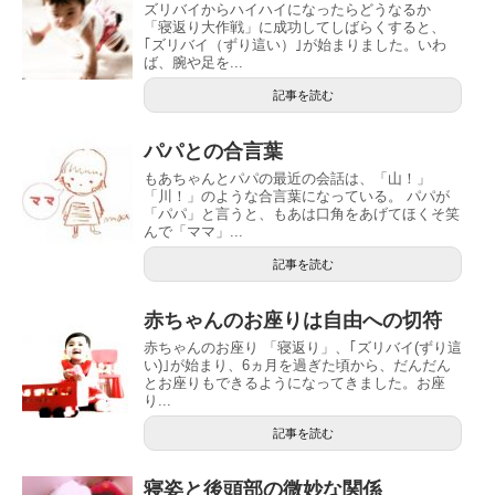
ズリバイからハイハイになったらどうなるか
「寝返り大作戦」に成功してしばらくすると、
｢ズリバイ（ずり這い）｣が始まりました。いわ
ば、腕や足を...
記事を読む
パパとの合言葉
もあちゃんとパパの最近の会話は、「山！」
「川！」のような合言葉になっている。 パパが
「パパ」と言うと、もあは口角をあげてほくそ笑
んで「ママ」...
記事を読む
赤ちゃんのお座りは自由への切符
赤ちゃんのお座り 「寝返り」、｢ズリバイ(ずり這
い)｣が始まり、6ヵ月を過ぎた頃から、だんだん
とお座りもできるようになってきました。お座
り...
記事を読む
寝姿と後頭部の微妙な関係