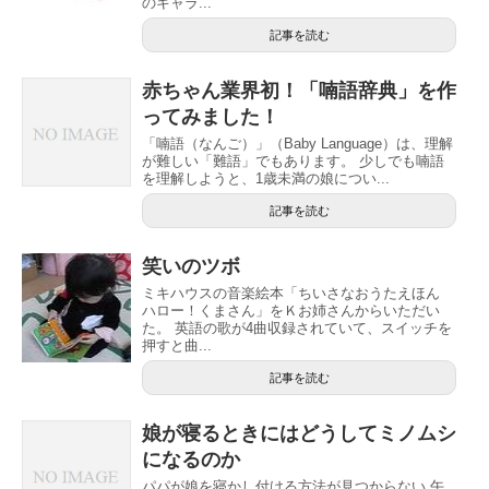
のキャラ...
記事を読む
赤ちゃん業界初！「喃語辞典」を作
ってみました！
「喃語（なんご）」（Baby Language）は、理解
が難しい「難語」でもあります。 少しでも喃語
を理解しようと、1歳未満の娘につい...
記事を読む
笑いのツボ
ミキハウスの音楽絵本「ちいさなおうたえほん
ハロー！くまさん」をＫお姉さんからいただい
た。 英語の歌が4曲収録されていて、スイッチを
押すと曲...
記事を読む
娘が寝るときにはどうしてミノムシ
になるのか
パパが娘を寝かし付ける方法が見つからない 午