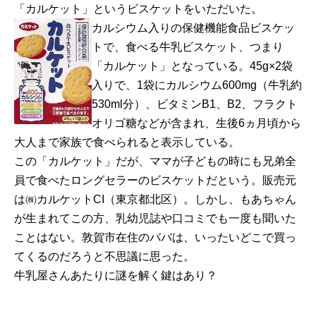
「カルケット」というビスケットをいただいた。
カルシウム入りの保健機能食品ビスケッ
トで、食べる牛乳ビスケット、つまり
「カルケット」となっている。45g×2袋
入りで、1袋にカルシウム600mg（牛乳約
530ml分）、ビタミンB1、B2、フラクト
オリゴ糖などが含まれ、生後6ヵ月頃から
大人まで家族で食べられると表示している。
この「カルケット」だが、ママが子どもの時にも兄弟全
員で食べたロングセラーのビスケットだという。販売元
は㈱カルケットCI（東京都北区）。しかし、もあちゃん
が生まれてこの方、乳幼児誌や口コミでも一度も聞いた
ことはない。敦賀市在住のババは、いったいどこで買っ
てくるのだろうと不思議に思った。
牛乳屋さんあたりに謎を解く鍵はあり？