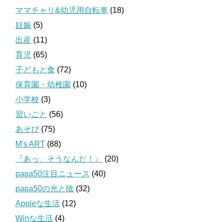
ママチャリ&幼児用自転車
(18)
妊娠
(5)
出産
(11)
育児
(65)
子どもと食
(72)
保育園・幼稚園
(10)
小学校
(3)
習いごと
(56)
あそび
(75)
M's ART
(88)
『あっ、そうなんだ！』
(20)
papa50注目ニュース
(40)
papa50の光と陰
(32)
Appleな生活
(12)
Winな生活
(4)