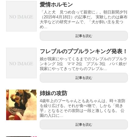
愛情ホルモン
「人と犬 見つめ合って親密に」。朝日新聞夕刊
（2015年4月18日）の記事だ。 実験したのは麻布
大学などの研究チームで、「犬が飼い主を見つ
め...
記事を読む
フレブルのププルランキング発表！
娘が我家にやってくるまでのフレブルのププルラ
ンキング 1位 ママ 2位 ププル 3位 パパ 娘が
我家にやってきってからのフレブル...
記事を読む
姉妹の攻防
4歳年上のプーちゃんともあちゃんは、時々攻防
を繰り広げる。それが食べ物で、しかも「焼き
芋」となるとその攻防は一段と激しくなる。 公
園の入口に...
記事を読む