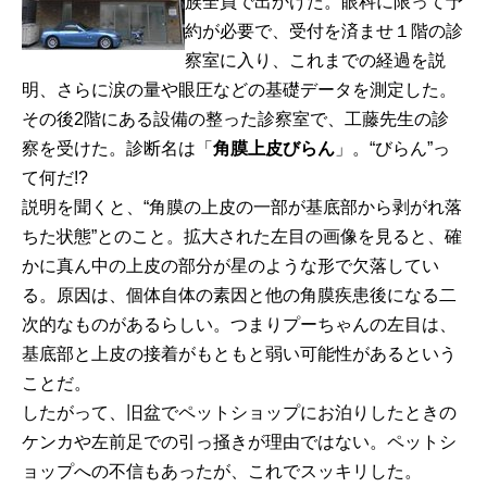
族全員で出かけた。眼科に限って予
約が必要で、受付を済ませ１階の診
察室に入り、これまでの経過を説
明、さらに涙の量や眼圧などの基礎データを測定した。
その後2階にある設備の整った診察室で、工藤先生の診
察を受けた。診断名は「
角膜上皮びらん
」。“びらん”っ
て何だ!?
説明を聞くと、“角膜の上皮の一部が基底部から剥がれ落
ちた状態”とのこと。拡大された左目の画像を見ると、確
かに真ん中の上皮の部分が星のような形で欠落してい
る。原因は、個体自体の素因と他の角膜疾患後になる二
次的なものがあるらしい。つまりプーちゃんの左目は、
基底部と上皮の接着がもともと弱い可能性があるという
ことだ。
したがって、旧盆でペットショップにお泊りしたときの
ケンカや左前足での引っ掻きが理由ではない。ペットシ
ョップへの不信もあったが、これでスッキリした。