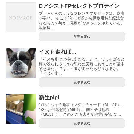
DアシストFPセレクトプロテイン
プーちゃんのようなフレンチブルドッグは、皮膚
が弱い。 そこで2年ほど前から動物用特別療法食
なるものを与え、発疹ができるのを抑えている。
動物病...
記事を読む
イヌも走れば…
「イヌも歩けば棒にあたる」とは、でしゃばると
棒で殴られるような思わぬ災難にあうことが基本
的意味だ。では、イヌが走ったらどうなるか。
「イヌが走...
記事を読む
新生pipi
1/12のハイチ地震（マグニチュード（M）7.0）、
1/27は沖縄地震（M6.9）、南米チリ地震
（M8.8）と、このところ大きな地震が続いて...
記事を読む