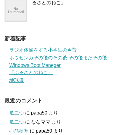
るさとのねこ」
新着記事
ラジオ体操をする小学生の今昔
ホウセンカその後のその後 その後またその後
Windows Boot Maneger
「ふるさとのねこ」
地球儀
最近のコメント
瓜二つ
に
papa50
より
瓜二つ
に
ななママ
より
心筋梗塞
に
papa50
より