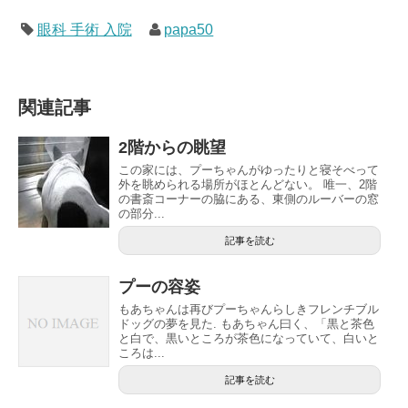
眼科 手術 入院
papa50
関連記事
2階からの眺望
この家には、プーちゃんがゆったりと寝そべって
外を眺められる場所がほとんどない。 唯一、2階
の書斎コーナーの脇にある、東側のルーバーの窓
の部分...
記事を読む
プーの容姿
もあちゃんは再びプーちゃんらしきフレンチブル
ドッグの夢を見た. もあちゃん曰く、「黒と茶色
と白で、黒いところが茶色になっていて、白いと
ころは...
記事を読む