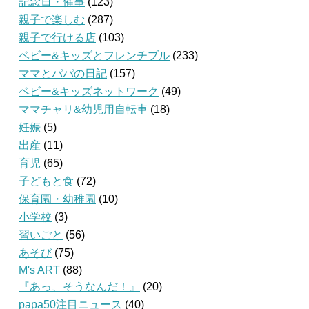
記念日・催事
(123)
親子で楽しむ
(287)
親子で行ける店
(103)
ベビー&キッズとフレンチブル
(233)
ママとパパの日記
(157)
ベビー&キッズネットワーク
(49)
ママチャリ&幼児用自転車
(18)
妊娠
(5)
出産
(11)
育児
(65)
子どもと食
(72)
保育園・幼稚園
(10)
小学校
(3)
習いごと
(56)
あそび
(75)
M's ART
(88)
『あっ、そうなんだ！』
(20)
papa50注目ニュース
(40)