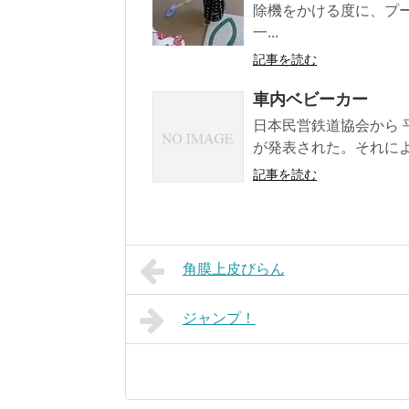
除機をかける度に、プ
一...
記事を読む
車内ベビーカー
日本民営鉄道協会から 
が発表された。それによ
記事を読む
角膜上皮びらん
ジャンプ！