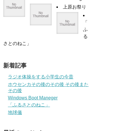
上原お祭り
「
ふ
る
さとのねこ」
新着記事
ラジオ体操をする小学生の今昔
ホウセンカその後のその後 その後また
その後
Windows Boot Maneger
「ふるさとのねこ」
地球儀