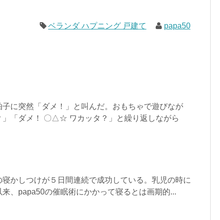
ベランダ ハプニング 戸建て
papa50
拍子に突然「ダメ！」と叫んだ。おもちゃで遊びなが
」「ダメ！ 〇△☆ ワカッタ？」と繰り返しながら
の寝かしつけが５日間連続で成功している。乳児の時に
、papa50の催眠術にかかって寝るとは画期的...