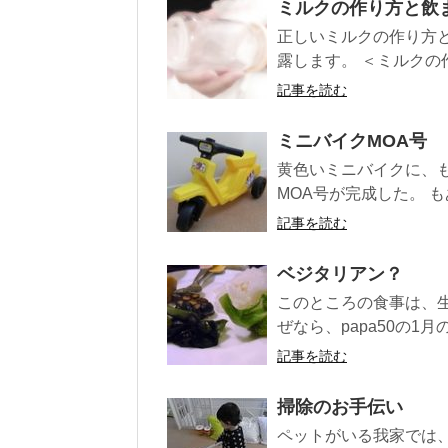
ミルクの作り方と飲
正しいミルクの作り方と
露します。 ＜ミルクの作
記事を読む
ミニバイクMOA号
黄色いミニバイクに、
MOA号が完成した。 も
記事を読む
ベジタリアン？
このところの食事は、
ぜなら、papa50の1
記事を読む
掃除のお手伝い
ペットがいる我家では