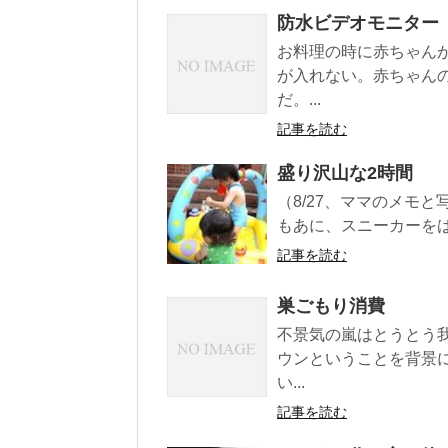
防水ビデオモニター
お料理の時に赤ちゃん
が入れない。赤ちゃん
だ。...
記事を読む
盛り沢山な2時間
（8/27、ママのメモと
もあに、スニーカーをはかせ
記事を読む
巣ごもり消費
不景気の嵐はとうとう
ウンということを背景
い...
記事を読む