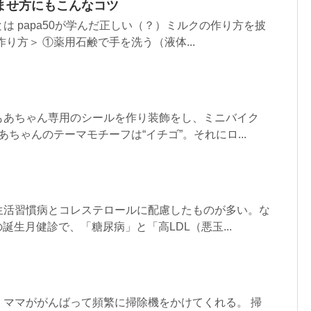
ませ方にもこんなコツ
は papa50が学んだ正しい（？）ミルクの作り方を披
り方＞ ①薬用石鹸で手を洗う（液体...
もあちゃん専用のシールを作り装飾をし、ミニバイク
あちゃんのテーマモチーフは“イチゴ”。それにロ...
生活習慣病とコレステロールに配慮したものが多い。な
月の誕生月健診で、「糖尿病」と「高LDL（悪玉...
、ママががんばって頻繁に掃除機をかけてくれる。 掃