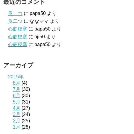
最近のコメント
瓜二つ
に
papa50
より
瓜二つ
に
ななママ
より
心筋梗塞
に
papa50
より
心筋梗塞
に
oji50
より
心筋梗塞
に
papa50
より
アーカイブ
2015年
8月
(4)
7月
(30)
6月
(30)
5月
(31)
4月
(27)
3月
(24)
2月
(25)
1月
(28)