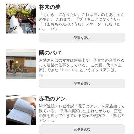
将来の夢
「えかき」になりたい。これは最近のもあちゃん
の夢だ。 これまで、「プリキュアになりたい」
「（まおちゃんのような）スケーターになりた
い」「バレ...
記事を読む
隣のパパ
お隣さんはのママは建築士で、子育ての合間をぬ
って建築の仕事をしている。 この夏、代々木上
原にできた「funicula」というイタリアンは、
元...
記事を読む
赤毛のアン
NHK連続テレビ小説「花子とアン」を家族揃って
観ている。 甲府の農家に生まれながらも、空想
の翼を拡げて生きている花子の物語で、「赤毛の
アン」...
記事を読む