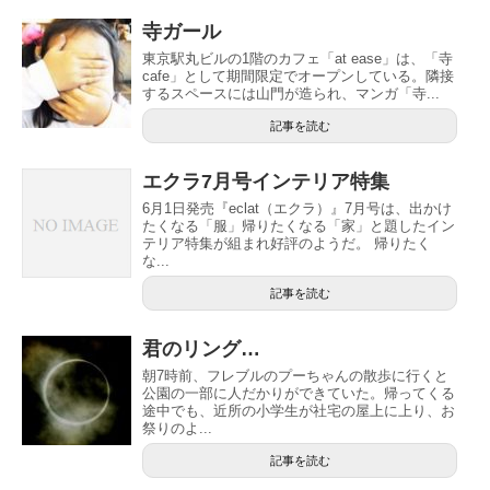
寺ガール
東京駅丸ビルの1階のカフェ「at ease」は、「寺
cafe」として期間限定でオープンしている。隣接
するスペースには山門が造られ、マンガ「寺...
記事を読む
エクラ7月号インテリア特集
6月1日発売『eclat（エクラ）』7月号は、出かけ
たくなる「服」帰りたくなる「家」と題したイン
テリア特集が組まれ好評のようだ。 帰りたく
な...
記事を読む
君のリング…
朝7時前、フレブルのプーちゃんの散歩に行くと
公園の一部に人だかりができていた。帰ってくる
途中でも、近所の小学生が社宅の屋上に上り、お
祭りのよ...
記事を読む