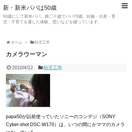
新・新米パパは50歳
50歳にして新米パパ。娘二十歳でパパ70歳。妊娠・出産・育
児・子育てを通した体験、思いなどを綴っています。
ホーム
幼児工学
カメラウーマン
2010/4/12
幼児工学
papa50が以前使っていたソニーのコンデジ（SONY
Cyber-shot DSC-W170）は、いつの間にかママのカメラ