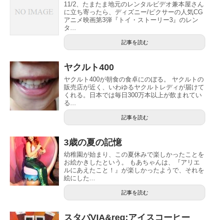
11/2、たまたま地元のレンタルビデオ兼本屋さん
に立ち寄ったら、ディズニー/ピクサーの人気CG
アニメ映画第3弾『トイ・ストーリー3』のレン
タ...
記事を読む
ヤクルト400
ヤクルト400が朝食の食卓にのぼる。 ヤクルトの
販売店が近く、いわゆるヤクルトレディが届けて
くれる。日本では毎日300万本以上が飲まれてい
る...
記事を読む
3歳の夏の記憶
幼稚園が始まり、この夏休みで楽しかったことを
お絵かきしたという。 もあちゃんは、『アリエ
ルにあえたこと！』が楽しかったようで、それを
絵にした...
記事を読む
スタバVIA&reg;アイスコーヒー