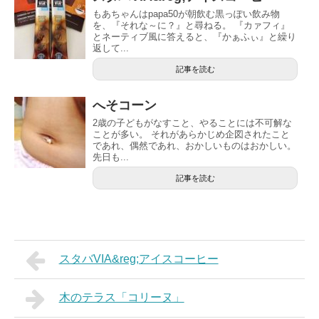
もあちゃんはpapa50が朝飲む黒っぽい飲み物
を、『それな～に？』と尋ねる。 『カァフィ』
とネーティブ風に答えると、『かぁふぃ』と繰り
返して...
記事を読む
へそコーン
2歳の子どもがなすこと、やることには不可解な
ことが多い。 それがあらかじめ企図されたこと
であれ、偶然であれ、おかしいものはおかしい。
先日も...
記事を読む
スタバVIA&reg;アイスコーヒー
木のテラス「コリーヌ」