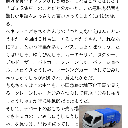
前方を青いトラックが行き過ぎ、これはとりもなおさず
「ゴミ収集車」のことだと分かった。この意味も発音も
難しい単語をあっさりと言いきってしまうには訳があ
る。
ベネッセこどもちゃれんじの『つたえあいえほん』とい
う本だ。今回は６月号に「くるまがたくさん『これなあ
に？』」という特集があり、バス、しょうぼうしゃ、た
くはいしゃ、ゆうびんしゃ、カーキャリア、タクシー、
ブルドーザー、パトカー、クレーンしゃ、パワーショベ
ル、きゅうきゅうしゃ、レーシングカー、そしてごみし
ゅうしゅうしゃが紹介され、覚えたからだ。
もあちゃんはこの中でも、小田急線の地下化工事で見え
る「クレーンしゃ」とごみをつぶして運ぶ「ごみしゅう
しゅうしゃ」が特に印象的だったようだ。
そして、デパートのおもちゃ売り場
でもトミカの「ごみしゅうしゅうし
ゃ」を見つけ、思わず買ってしまっ