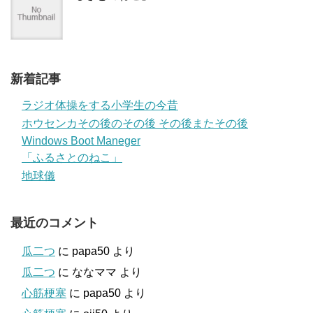
新着記事
ラジオ体操をする小学生の今昔
ホウセンカその後のその後 その後またその後
Windows Boot Maneger
「ふるさとのねこ」
地球儀
最近のコメント
瓜二つ
に
papa50
より
瓜二つ
に
ななママ
より
心筋梗塞
に
papa50
より