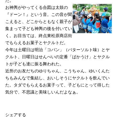
た。
お神輿がやってくる合図は太鼓の
『ドーン！』という音。この音が聞
こえると、どこからともなく親子が
集まって子ども神輿の後を付いてい
く。お目当ては、終点東松原商店街
でもらえるお菓子とヤクルトだ。
今年は土曜日は明治「コパン」（バターソルト味）とヤ
クルト、日曜日はせんべいの定番「ばかうけ」とヤクル
トが子ども達に振る舞われた。
近所のお友だちのゆりちゃん、こうちゃん、ゆいくんた
ちもみんなで集結し、おいしそうにヤクルトを飲んでい
た。タダでもらえるお菓子って、子どもにとって得した
気分で、不思議と美味しいんだよなぁ。
シェアする