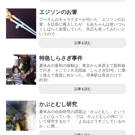
エジソンのお箸
プーさんのキャラクターが付いた「エジソンのお
箸」を以前に購入したが、もあちゃんは使いづら
くしばらく放置していた。先日も使ってみたいと
いうので...
記事を読む
特急しらさぎ事件
夏休みの最初の移動は、東京から米原まで新幹線
で行き、そこでＪＲ北陸線「しらさぎ53号」に乗
り換えて敦賀に向かった。停車駅は長浜だけで、
約30...
記事を読む
かぶとむし研究
夏休みの自由研究の課題は「かぶとむし」という
ことになっている。 では、かぶとむしの何につ
いて研究するか？ 「よるはどうすごしているの
か」に興...
記事を読む