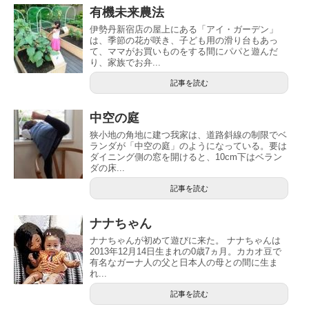
有機未来農法
伊勢丹新宿店の屋上にある「アイ・ガーデン」
は、季節の花が咲き、子ども用の滑り台もあっ
て、ママがお買いものをする間にパパと遊んだ
り、家族でお弁...
記事を読む
中空の庭
狭小地の角地に建つ我家は、道路斜線の制限でベ
ランダが「中空の庭」のようになっている。要は
ダイニング側の窓を開けると、10cm下はベラン
ダの床...
記事を読む
ナナちゃん
ナナちゃんが初めて遊びに来た。 ナナちゃんは
2013年12月14日生まれの0歳7ヵ月。カカオ豆で
有名なガーナ人の父と日本人の母との間に生ま
れ...
記事を読む