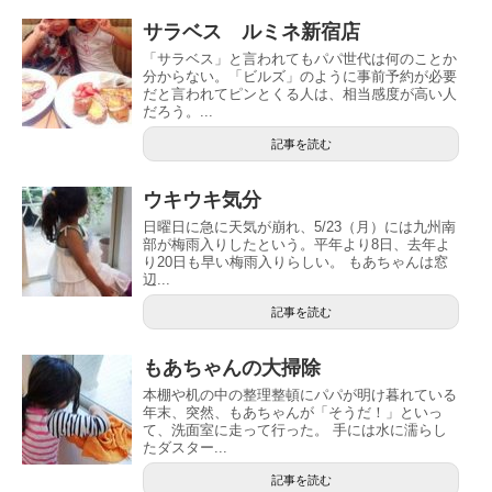
サラベス ルミネ新宿店
「サラベス」と言われてもパパ世代は何のことか
分からない。「ビルズ」のように事前予約が必要
だと言われてピンとくる人は、相当感度が高い人
だろう。...
記事を読む
ウキウキ気分
日曜日に急に天気が崩れ、5/23（月）には九州南
部が梅雨入りしたという。平年より8日、去年よ
り20日も早い梅雨入りらしい。 もあちゃんは窓
辺...
記事を読む
もあちゃんの大掃除
本棚や机の中の整理整頓にパパが明け暮れている
年末、突然、もあちゃんが「そうだ！」といっ
て、洗面室に走って行った。 手には水に濡らし
たダスター...
記事を読む