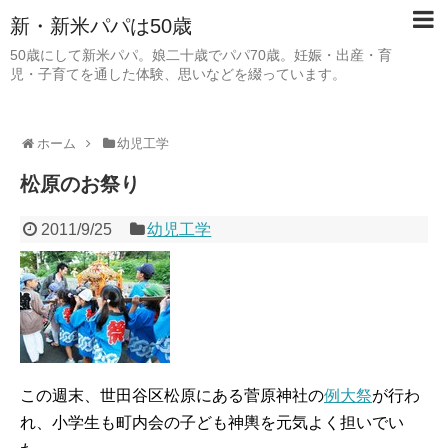
新・新米パパは50歳
50歳にして新米パパ。娘二十歳でパパ70歳。妊娠・出産・育
児・子育てを通した体験、思いなどを綴っています。
ホーム
幼児工学
松原のお祭り
2011/9/25
幼児工学
この週末、世田谷区松原にある菅原神社の
例大祭
が行わ
れ、小学生も町内会の子ども神輿を元気よく担いでい