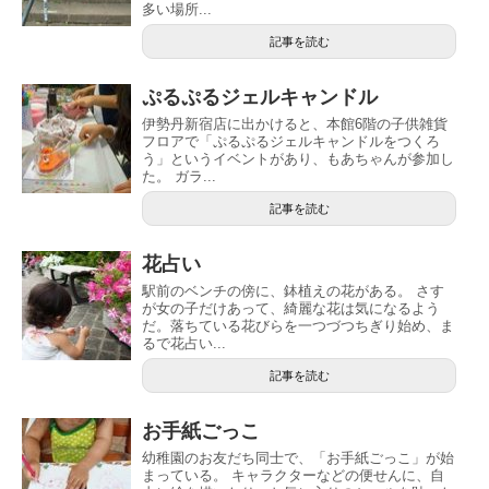
多い場所...
記事を読む
ぷるぷるジェルキャンドル
伊勢丹新宿店に出かけると、本館6階の子供雑貨
フロアで「ぷるぷるジェルキャンドルをつくろ
う」というイベントがあり、もあちゃんが参加し
た。 ガラ...
記事を読む
花占い
駅前のベンチの傍に、鉢植えの花がある。 さす
が女の子だけあって、綺麗な花は気になるよう
だ。落ちている花びらを一つづつちぎり始め、ま
るで花占い...
記事を読む
お手紙ごっこ
幼稚園のお友だち同士で、「お手紙ごっこ」が始
まっている。 キャラクターなどの便せんに、自