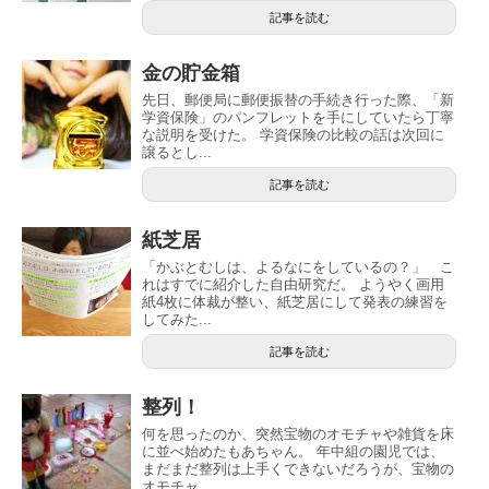
記事を読む
金の貯金箱
先日、郵便局に郵便振替の手続き行った際、「新
学資保険」のパンフレットを手にしていたら丁寧
な説明を受けた。 学資保険の比較の話は次回に
譲るとし...
記事を読む
紙芝居
「かぶとむしは、よるなにをしているの？」 こ
れはすでに紹介した自由研究だ。 ようやく画用
紙4枚に体裁が整い、紙芝居にして発表の練習を
してみた...
記事を読む
整列！
何を思ったのか、突然宝物のオモチャや雑貨を床
に並べ始めたもあちゃん。 年中組の園児では、
まだまだ整列は上手くできないだろうが、宝物の
オモチャ...