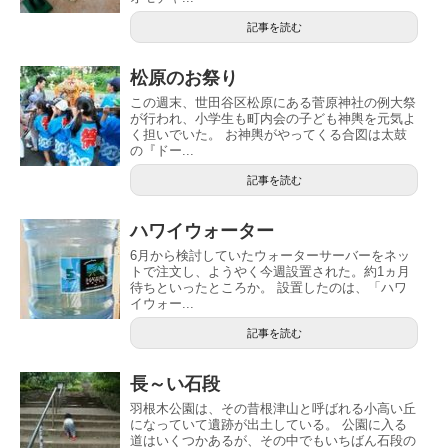
記事を読む
松原のお祭り
この週末、世田谷区松原にある菅原神社の例大祭
が行われ、小学生も町内会の子ども神輿を元気よ
く担いでいた。 お神輿がやってくる合図は太鼓
の『ドー...
記事を読む
ハワイウォーター
6月から検討していたウォーターサーバーをネッ
トで注文し、ようやく今週設置された。約1ヵ月
待ちといったところか。 設置したのは、「ハワ
イウォー...
記事を読む
長～い石段
羽根木公園は、その昔根津山と呼ばれる小高い丘
になっていて遺跡が出土している。 公園に入る
道はいくつかあるが、その中でもいちばん石段の