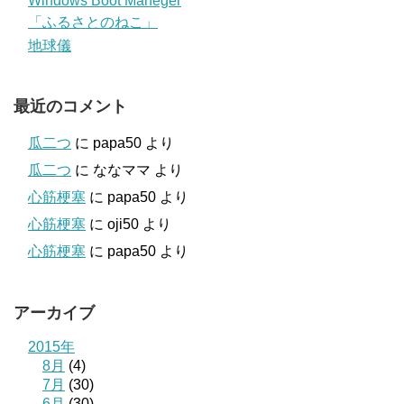
Windows Boot Maneger
「ふるさとのねこ」
地球儀
最近のコメント
瓜二つ
に
papa50
より
瓜二つ
に
ななママ
より
心筋梗塞
に
papa50
より
心筋梗塞
に
oji50
より
心筋梗塞
に
papa50
より
アーカイブ
2015年
8月
(4)
7月
(30)
6月
(30)