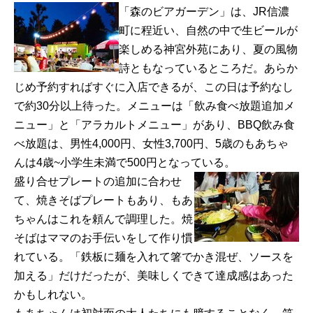
「森のビアガーデン」は、JR信濃
町に程近い、自然の中で生ビールが
楽しめる神宮外苑にあり、夏の風物
詩ともなっているところだ。あらか
じめ予約すればすぐに入店できるが、この日は予約なし
で約30分以上待った。メニューは「飲み食べ放題追加メ
ニュー」と「アラカルトメニュー」があり、BBQ飲み食
べ放題は、男性4,000円、女性3,700円、5歳のもあちゃ
んは4歳~小学生未満で500円となっている。
盛り合せプレートの追加に合わせ
て、焼きそばプレートもあり、もあ
ちゃんはこれを頼んで調理した。焼
そばはママのお手伝いをして作り慣
れている。「鉄板に麺を入れて箸でかき混ぜ、ソースを
加える」だけだったが、美味しくできて達成感はあった
かもしれない。