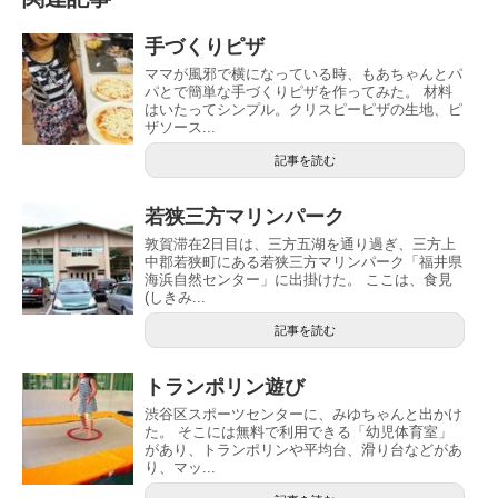
手づくりピザ
ママが風邪で横になっている時、もあちゃんとパ
パとで簡単な手づくりピザを作ってみた。 材料
はいたってシンプル。クリスピーピザの生地、ピ
ザソース...
記事を読む
若狭三方マリンパーク
敦賀滞在2日目は、三方五湖を通り過ぎ、三方上
中郡若狭町にある若狭三方マリンパーク「福井県
海浜自然センター」に出掛けた。 ここは、食見
(しきみ...
記事を読む
トランポリン遊び
渋谷区スポーツセンターに、みゆちゃんと出かけ
た。 そこには無料で利用できる「幼児体育室」
があり、トランポリンや平均台、滑り台などがあ
り、マッ...