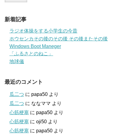
新着記事
ラジオ体操をする小学生の今昔
ホウセンカその後のその後 その後またその後
Windows Boot Maneger
「ふるさとのねこ」
地球儀
最近のコメント
瓜二つ
に
papa50
より
瓜二つ
に
ななママ
より
心筋梗塞
に
papa50
より
心筋梗塞
に
oji50
より
心筋梗塞
に
papa50
より