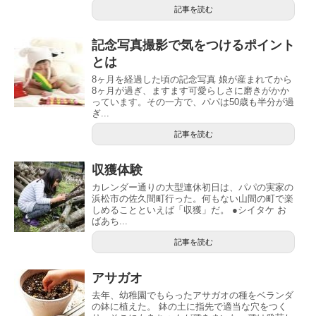
記事を読む
記念写真撮影で気をつけるポイント
とは
8ヶ月を経過した頃の記念写真 娘が産まれてから
8ヶ月が過ぎ、ますます可愛らしさに磨きがかか
っています。その一方で、パパは50歳も半分が過
ぎ...
記事を読む
収獲体験
カレンダー通りの大型連休初日は、パパの実家の
浜松市の佐久間町行った。何もない山間の町で楽
しめることといえば「収獲」だ。 ●シイタケ お
ばあち...
記事を読む
アサガオ
去年、幼稚園でもらったアサガオの種をベランダ
の鉢に植えた。 鉢の土に指先で適当な穴をつく