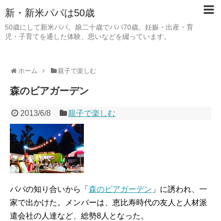
新・新米パパは50歳
50歳にして新米パパ。娘二十歳でパパ70歳。妊娠・出産・育
児・子育てを通した体験、思いなどを綴っています。
ホーム
親子で楽しむ
森のビアガーデン
2013/6/8
親子で楽しむ
パパの知り合いから「
森のビアガーデン
」に誘われ、一
家で出かけた。メンバーは、恵比寿時代の友人と人材派
遣会社の人達など、総勢8人となった。