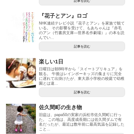
記事を読む
『花子とアン』ロゴ
NHK連続テレビ小説『花子とアン』を家族で観て
いる。 その影響を受けて、もあちゃんは『赤毛
のアン（竹書房文庫―世界名作劇場）』の本を読
んでい...
記事を読む
楽しい1日
日曜日は朝8時半から「スイートプリキュア」を
観る。 午後はレインボーキッズの集まりに完全
に遅れて出掛けたが、東大原小学校の校庭で幼稚
園とは違...
記事を読む
佐久間町の生き物
旧盆は、papa50の実家の浜松市佐久間町に行っ
た。 この地は、高度成長期には佐久間ダムで有
名だったが、最近は数年前に最高気温を記録した
こと...