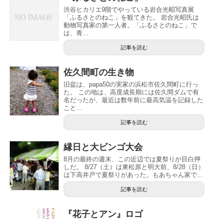
渋谷ヒカリエ9階でやっている岩合光昭写真展
「ふるさとのねこ」を観てきた。 岩合光昭氏は
動物写真家の第一人者。「ふるさとのねこ」で
は、青...
記事を読む
佐久間町の生き物
旧盆は、papa50の実家の浜松市佐久間町に行っ
た。 この地は、高度成長期には佐久間ダムで有
名だったが、最近は数年前に最高気温を記録した
こと...
記事を読む
縁日と大ビンゴ大会
8月の最終の週末、この近辺では夏祭りが目白押
しだ。 8/27（土）は東松原と明大前、8/28（日）
は下高井戸で夏祭りがあった。もあちゃん家で...
記事を読む
『花子とアン』ロゴ