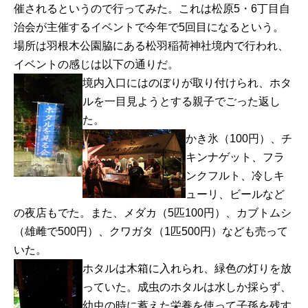
催されるというので行ってみた。これは松原5・6丁目自
治会が主催するイベントで今年で5回目になるという。
場所は羽根木公園脇にある松羽稲荷神社境内で行われ、
イベントの感じは以下の通りだ。
境内入口にはのぼりが取り付けられ、ホタ
ルを一目見ようとする親子でごった返し
た。
かき氷（100円）、チ
キンナゲット、フラ
ンクフルト、冷しキ
ューリ、ビールなど
の夜店もでた。また、メダカ（5匹100円）、カブトムシ
（雄雌で500円）、クワガタ（1匹500円）なども売って
いた。
ホタルは木箱に入れられ、緑色の灯りを放
っていた。成虫のホタルは水しか採らず、
幼虫の時に蓄えた栄養を使って子孫を残す