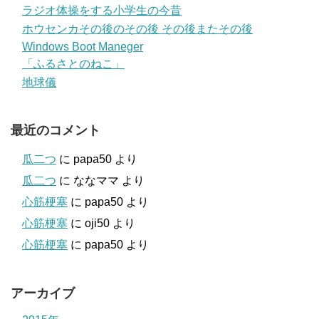
ラジオ体操をする小学生の今昔
ホウセンカその後のその後 その後またその後
Windows Boot Maneger
「ふるさとのねこ」
地球儀
最近のコメント
瓜二つ
に
papa50
より
瓜二つ
に
ななママ
より
心筋梗塞
に
papa50
より
心筋梗塞
に
oji50
より
心筋梗塞
に
papa50
より
アーカイブ