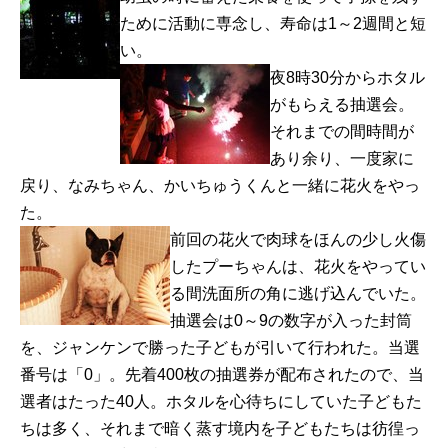
ために活動に専念し、寿命は1～2週間と短
い。
夜8時30分からホタル
がもらえる抽選会。
それまでの間時間が
あり余り、一度家に
戻り、なみちゃん、かいちゅうくんと一緒に花火をやっ
た。
前回の花火で肉球をほんの少し火傷
したプーちゃんは、花火をやってい
る間洗面所の角に逃げ込んでいた。
抽選会は0～9の数字が入った封筒
を、ジャンケンで勝った子どもが引いて行われた。当選
番号は「0」。先着400枚の抽選券が配布されたので、当
選者はたった40人。ホタルを心待ちにしていた子どもた
ちは多く、それまで暗く蒸す境内を子どもたちは彷徨っ