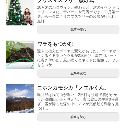
クリスマスツリー点灯式
10月末のハロウィンが終わると、次のイベントは
クリスマスだ。デパートや商店街では、11月第一
週から一斉にクリスマスツリーの装飾が行われ、
点灯...
記事を読む
ワラをもつかむ
週末に植えたゴーヤに変化があった。 ゴーヤか
らくるくる巻いたツルが2本伸び、園芸用ネット
に巻き付いた。風が吹くとネットに接触し、ワラ
をもつか...
記事を読む
ニホンカモシカ「ノエルくん」
軽井沢は浅間山が近い。2日目は快晴で雲がかか
った浅間山が良く見えた。 実は翌日の午前8時過
ぎ、雪が降った森の中にママが突然動く動物を見
つけ...
記事を読む