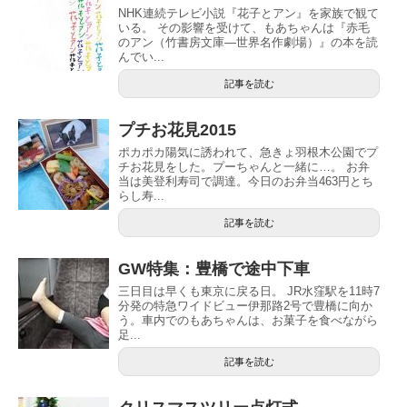
NHK連続テレビ小説『花子とアン』を家族で観て
いる。 その影響を受けて、もあちゃんは『赤毛
のアン（竹書房文庫―世界名作劇場）』の本を読
んでい...
記事を読む
プチお花見2015
ポカポカ陽気に誘われて、急きょ羽根木公園でプ
チお花見をした。プーちゃんと一緒に…。 お弁
当は美登利寿司で調達。今日のお弁当463円とち
らし寿...
記事を読む
GW特集：豊橋で途中下車
三日目は早くも東京に戻る日。 JR水窪駅を11時7
分発の特急ワイドビュー伊那路2号で豊橋に向か
う。車内でのもあちゃんは、お菓子を食べながら
足...
記事を読む