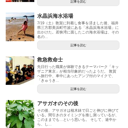
記事を読む
水晶浜海水浴場
7/19（土）敦賀に到着し食事を済ました後、福井
県三方郡美浜町竹波にある「水晶浜海水浴場」に
出かけた。若狭湾に面したこの海水浴場は、その
名の...
記事を読む
救急救命士
先日行った職業が体験できるテーマパーク「キッ
ザニア東京」が相当印象的だったようだ。 敦賀
へ旅行中、車中にあったアンプ付のマイクで、
「きゅうき...
記事を読む
アサガオのその後
その後、アサガオは植木鉢で日ごと伸びに伸びて
いる。間引きのタイミングを推し測っているが、
このままでも…という思いも。 そして、途中か
ら、し...