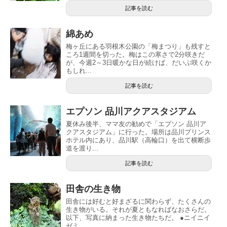
記事を読む
綿あめ
梅ヶ丘にある羽根木公園の「梅まつり」も残すと
ころ1週間を切った。梅はこの寒さで2分咲きだ
が、今週2～3日暖かな日が続けば、だいぶ咲くか
もしれ...
記事を読む
エプソン 品川アクアスタジアム
夏休み後半、ママ友の勧めで「エプソン 品川ア
クアスタジアム」に行った。場所は品川プリンス
ホテル内にあり、品川駅（高輪口）を出て横断歩
道を渡り...
記事を読む
田舎の生き物
田舎には好むと好まざるに関わらず、たくさんの
生き物がいる。それが夏ともなればなおさらだ。
以下、写真に納まった生き物たちだ。 ●ニイニイ
ゼミ ...