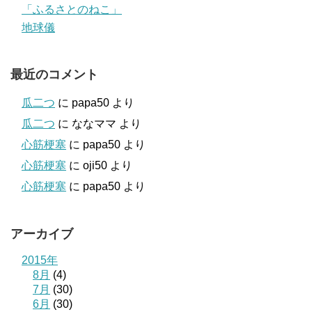
「ふるさとのねこ」
地球儀
最近のコメント
瓜二つ
に
papa50
より
瓜二つ
に
ななママ
より
心筋梗塞
に
papa50
より
心筋梗塞
に
oji50
より
心筋梗塞
に
papa50
より
アーカイブ
2015年
8月
(4)
7月
(30)
6月
(30)