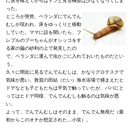
に居を構えてからはトンと見る機会は少なくなってしま
った。
ところが突然、ベランダにでんでん
むしが現われ、床をゆっくりと移動
していた。ママに話を聞いたら、フ
レブルのプーちゃんがオシッコをす
る家の脇の砂利の上で発見したの
で、ベランダに運んで虫かごに入れておいたものだとい
う。
久々に間近に見るでんでんむしは、かなりグロテスクで
気味が悪い。敦賀の田結（たい）海水浴場で捕まえたヒ
ドデなども子どもたちは平気で触っていたが、パパにと
ってはヒドデ同様、でんでんむしも触るのは気味が悪
い。
よって、でんでんむしはそのまま、でんでん無視だ（最
初からこのオチが想定された…小笑）。