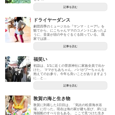
記事を読む
ドライヤーダンス
劇団四季のミュージカル『マンマ・ミーア!』を
観てから、にこちゃんママのコメントにあったよ
うに、音楽が頭の中をぐるぐる回っている。 我
家では誰...
記事を読む
福笑い
初詣は、1/1に近くの菅原神社に家族全員で出か
けた。 ママがもあちゃん、パパがプーちゃんを
抱えてのお参り。今年も良いことがありますよう
に…と...
記事を読む
敦賀の海と生き物
敦賀に到着した1日目は、「気比の松原海水浴
場」に行った。現在は海の家が建ち並び、岸には
海賊船のすべり台もある。 ここで見つけた生き