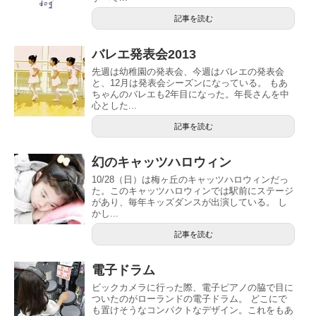
記事を読む
バレエ発表会2013
先週は幼稚園の発表会、今週はバレエの発表会
と、12月は発表会シーズンになっている。 もあ
ちゃんのバレエも2年目になった。年長さんを中
心とした...
記事を読む
幻のキャッツハロウィン
10/28（日）は梅ヶ丘のキャッツハロウィンだっ
た。このキャッツハロウィンでは駅前にステージ
があり、毎年キッズダンスが出演している。 し
かし...
記事を読む
電子ドラム
ビックカメラに行った際、電子ピアノの脇で目に
ついたのがローランドの電子ドラム。 どこにで
も置けそうなコンパクトなデザイン。これをもあ