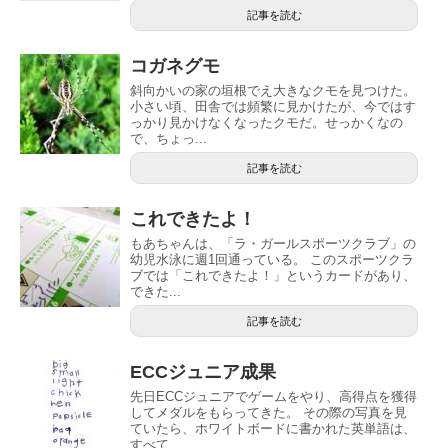
記事を読む
コガネグモ
斜向かいの家の垣根でえ大きなクモを見つけた。
小さい頃、田舎では頻繁に見かけたが、今ではす
っかり見かけなくなったクモだ。せっかくなの
で、ちょっ...
記事を読む
これできたよ！
もあちゃんは、「ラ・ガールスポーツクラブ」の
幼児水泳に週1回通っている。 このスポーツクラ
ブでは「これできたよ！」というカードがあり、
できた...
記事を読む
ECCジュニア成果
先日ECCジュニアでゲームをやり、高得点を獲得
してメダルをもらってきた。 その際の写真を見
ていたら、ホワイトボードに書かれた英単語は、
すべて...