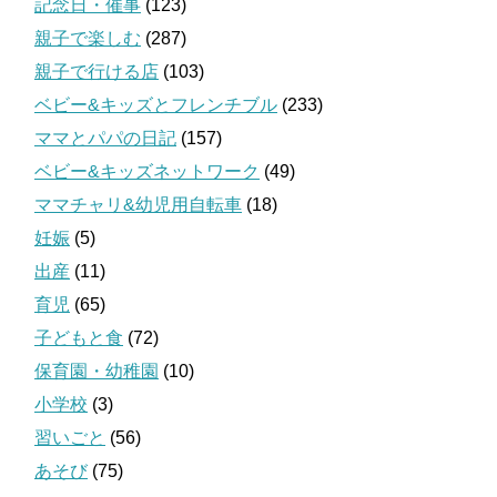
記念日・催事
(123)
親子で楽しむ
(287)
親子で行ける店
(103)
ベビー&キッズとフレンチブル
(233)
ママとパパの日記
(157)
ベビー&キッズネットワーク
(49)
ママチャリ&幼児用自転車
(18)
妊娠
(5)
出産
(11)
育児
(65)
子どもと食
(72)
保育園・幼稚園
(10)
小学校
(3)
習いごと
(56)
あそび
(75)