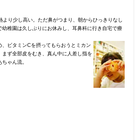
平熱より少し高い。ただ鼻がつまり、朝からひっきりなし
で幼稚園は久しぶりにお休みし、耳鼻科に行き自宅で療
め、ビタミンCを摂ってもらおうとミカン
、まず全部皮をむき、真ん中に人差し指を
あちゃん流。