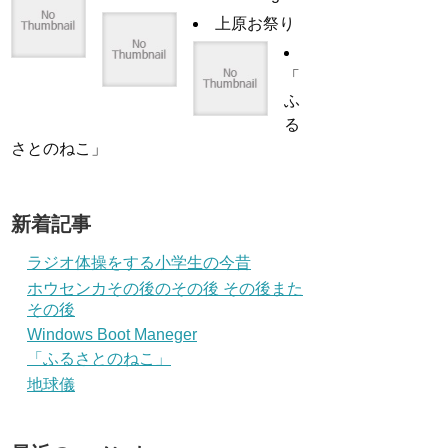
上原お祭り
「
ふ
る
さとのねこ」
新着記事
ラジオ体操をする小学生の今昔
ホウセンカその後のその後 その後また
その後
Windows Boot Maneger
「ふるさとのねこ」
地球儀