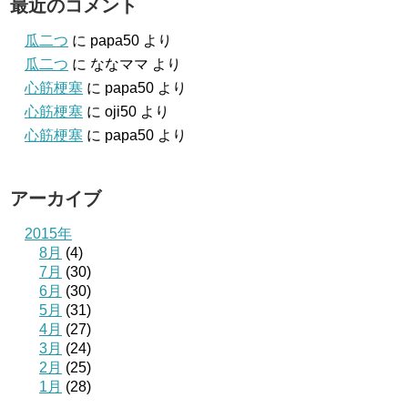
最近のコメント
瓜二つ
に
papa50
より
瓜二つ
に
ななママ
より
心筋梗塞
に
papa50
より
心筋梗塞
に
oji50
より
心筋梗塞
に
papa50
より
アーカイブ
2015年
8月
(4)
7月
(30)
6月
(30)
5月
(31)
4月
(27)
3月
(24)
2月
(25)
1月
(28)