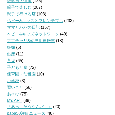
記念日・催事
(123)
親子で楽しむ
(287)
親子で行ける店
(103)
ベビー&キッズとフレンチブル
(233)
ママとパパの日記
(157)
ベビー&キッズネットワーク
(49)
ママチャリ&幼児用自転車
(18)
妊娠
(5)
出産
(11)
育児
(65)
子どもと食
(72)
保育園・幼稚園
(10)
小学校
(3)
習いごと
(56)
あそび
(75)
M's ART
(88)
『あっ、そうなんだ！』
(20)
papa50注目ニュース
(40)