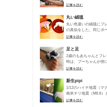
記事を読む
丸い絨毯
丸い色違いの絨毯にフ
の真似をした。同じポー
記事を読む
足と足
2歳のもあちゃんとフレ
時は、プーちゃんが傍に
記事を読む
新生pipi
1/12のハイチ地震（マグ
南米チリ地震（M8.8）
記事を読む