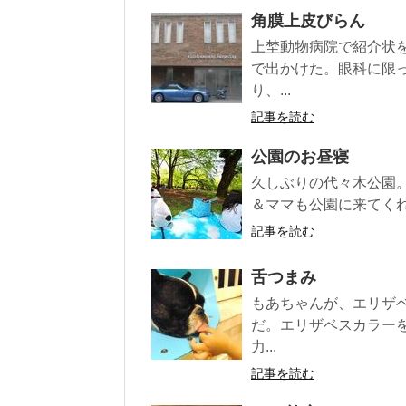
角膜上皮びらん
上埜動物病院で紹介状
で出かけた。眼科に限
り、...
記事を読む
公園のお昼寝
久しぶりの代々木公園
＆ママも公園に来てくれ
記事を読む
舌つまみ
もあちゃんが、エリザ
だ。エリザベスカラー
力...
記事を読む