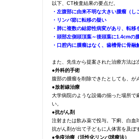
以下、CT検査結果の要点だ。
・左腹部に由来不明な大きい腫瘤（し
・リンパ節に転移の疑い
・肺に複数の結節性病変があり、転移
・頭部左側頭頂葉～後頭葉に1.4cmの
・口腔内に腫瘤はなく、歯槽骨に骨融
また、先生から提案された治療方法は
●外科的手術
腹部の腫瘤を削除できたとしても、が
●放射線治療
大学病院のような設備の揃った場所で
い。
●抗がん剤
注射または飲み薬で投与。下痢、白血
抗がん剤が出て子どもに人体害を及ぼ
●免疫治療（活性化リンパ球療法）