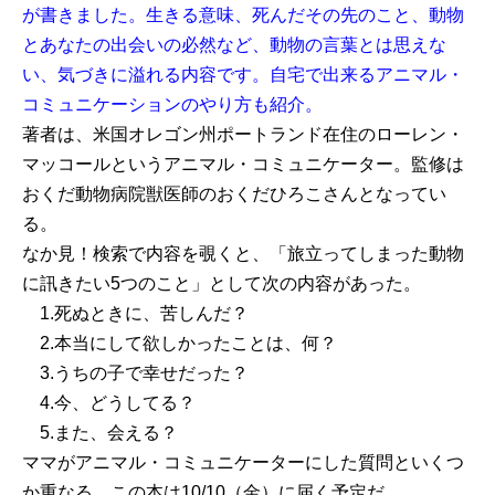
が書きました。生きる意味、死んだその先のこと、動物
とあなたの出会いの必然など、動物の言葉とは思えな
い、気づきに溢れる内容です。自宅で出来るアニマル・
コミュニケーションのやり方も紹介。
著者は、米国オレゴン州ポートランド在住のローレン・
マッコールというアニマル・コミュニケーター。監修は
おくだ動物病院獣医師のおくだひろこさんとなってい
る。
なか見！検索で内容を覗くと、「旅立ってしまった動物
に訊きたい5つのこと」として次の内容があった。
1.死ぬときに、苦しんだ？
2.本当にして欲しかったことは、何？
3.うちの子で幸せだった？
4.今、どうしてる？
5.また、会える？
ママがアニマル・コミュニケーターにした質問といくつ
か重なる。この本は10/10（金）に届く予定だ。