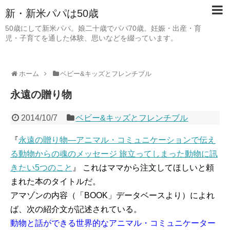
新・新米パパは50歳
50歳にして新米パパ。娘二十歳でパパ70歳。妊娠・出産・育
児・子育てを通した体験、思いなどを綴っています。
ホーム
ベビー&キッズとフレンチブル
永遠の贈り物
2014/10/7
ベビー&キッズとフレンチブル
『
永遠の贈り物―アニマル・コミュニケーションで伝え
る動物からの魂のメッセージ 旅立ってしまった動物に訊
きたい5つのこと
』 これはママから注文してほしいと頼
まれた本のタイトルだ。
アマゾンの内容（「BOOK」データベースより）によれ
ば、次の紹介文が記述されている。
動物と話ができる世界的なアニマル・コミュニケーター