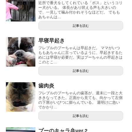
近所で番犬をしてくれている「ボス」というコリ
ー犬がいる。 体長があり吠える声も大きいの
で、一見して噛み付かれそうなほどだ。 でもも
あちゃんは...
記事を読む
早寝早起き
フレブルのプーちゃんは早起きだ。 ママがいつ
ももあちゃんに言っているように、早起きするた
めには早寝が必要だ。実はプーちゃんの早起きは
このとこ...
記事を読む
歯肉炎
フレブルのプーちゃんの歯茎が、週末に一段と大
ききなってきた。正面から見ても、向かって左側
の下唇がいびつに膨らんでいる。 週明けに急い
でかかり...
記事を読む
プーのキャラ弁ver.2