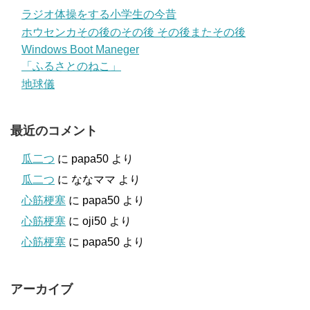
ラジオ体操をする小学生の今昔
ホウセンカその後のその後 その後またその後
Windows Boot Maneger
「ふるさとのねこ」
地球儀
最近のコメント
瓜二つ
に
papa50
より
瓜二つ
に
ななママ
より
心筋梗塞
に
papa50
より
心筋梗塞
に
oji50
より
心筋梗塞
に
papa50
より
アーカイブ