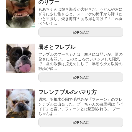
のりプー
もあちゃんは焼き海苔が大好きだ。うどんやおに
ぎりに少し飽きると、ストッケの椅子から降りた
いと主張し、焼き海苔のある扉を開けて「これ食
べたい！...
記事を読む
暑さとフレブル
フレブルのプーちゃんは、寒さには弱いが、夏の
暑さにも弱い。 このところのジメジメした陽気
で、昼の散歩は控えめにして、早朝や夕方以降の
散歩が多...
記事を読む
フレンチブルのハマり方
週末、羽根木公園で毛並みが「フォーン」のフレ
ンチブルに出会った。プーちゃんの白黒柄は「パ
イド」と言い、フォーンとは区別される。 プー
ちゃんよ...
記事を読む