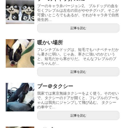
プーのキャラ弁バージョン2。 ブルドッグの血を
引くフレブルは左右の目がややチグハグ。そこが
可愛いところでもあるが、それがキャラ弁で自然
発生的...
記事を読む
暖かい場所
フレンチブルドッグは、短毛でもハナペチャだか
ら暑さに弱い。じゃあ、寒さに強いのかという
と、短毛だから寒がりだ。 そんなフレブルのプ
ーちゃんが...
記事を読む
プー＠タクシー
我家では東京無線タクシーをよく使う。そのせい
で、タクシーのドアが開くと、フレブルのプーち
ゃんは我先にジャンプして飛び込む。 タクシー
の車中で...
記事を読む