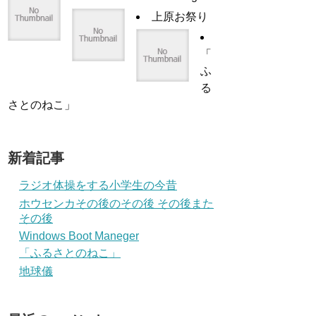
上原お祭り
「
ふ
る
さとのねこ」
新着記事
ラジオ体操をする小学生の今昔
ホウセンカその後のその後 その後また
その後
Windows Boot Maneger
「ふるさとのねこ」
地球儀