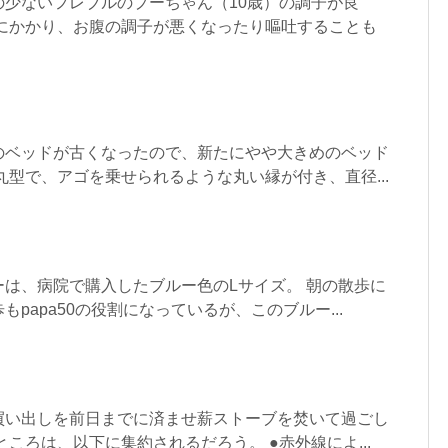
の少ないフレブルのプーちゃん（10歳）の調子が良
症にかかり、お腹の調子が悪くなったり嘔吐することも
のベッドが古くなったので、新たにやや大きめのベッド
丸型で、アゴを乗せられるような丸い縁が付き、直径...
は、病院で購入したブルー色のLサイズ。 朝の散歩に
papa50の役割になっているが、このブルー...
買い出しを前日までに済ませ薪ストーブを焚いて過ごし
ところは、以下に集約されるだろう。 ●赤外線によ...