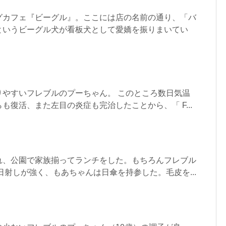
グカフェ『ビーグル』。ここには店の名前の通り、「バ
というビーグル犬が看板犬として愛嬌を振りまいてい
りやすいフレブルのプーちゃん。 このところ数日気温
も復活、また左目の炎症も完治したことから、「 F...
れ、公園で家族揃ってランチをした。もちろんフレブル
日射しが強く、もあちゃんは日傘を持参した。毛皮を...