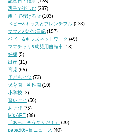
記念日・催事
(123)
親子で楽しむ
(287)
親子で行ける店
(103)
ベビー&キッズとフレンチブル
(233)
ママとパパの日記
(157)
ベビー&キッズネットワーク
(49)
ママチャリ&幼児用自転車
(18)
妊娠
(5)
出産
(11)
育児
(65)
子どもと食
(72)
保育園・幼稚園
(10)
小学校
(3)
習いごと
(56)
あそび
(75)
M's ART
(88)
『あっ、そうなんだ！』
(20)
papa50注目ニュース
(40)