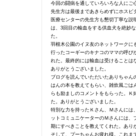
今回の闘病を通していろいろな人にご
先生方は最後まであきらめずにホスピタ
医療センターの先生方も懇切丁寧な説
は、3回目の輸血をする供血犬を絶妙
た。
羽根木公園のイヌ友のネットワークに
行ったコーギーのキナコのママの呼び
れた。最終的には輸血は受けることは
ありがとうございました。
ブログを読んでいただいたありちゃん
はんの本を教えてもらい、雑炊風ごは
らも励ましのコメントをもらった。Ｋ
た。ありがとうございました。
特別な力を持ったＫさん、Ｍさんには
ットコミュニケーターのＭさんには、
期にすべきことを教えてくれた。あり
そして、プーちゃんお疲れ様。これま