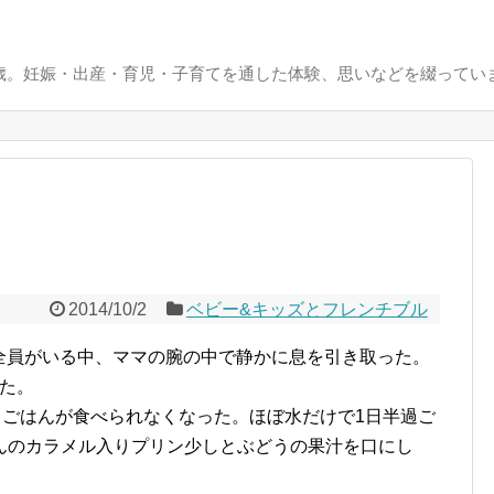
0歳。妊娠・出産・育児・子育てを通した体験、思いなどを綴ってい
2014/10/2
ベビー&キッズとフレンチブル
家族全員がいる中、ママの腕の中で静かに息を引き取った。
った。
、ごはんが食べられなくなった。ほぼ水だけで1日半過ご
んのカラメル入りプリン少しとぶどうの果汁を口にし