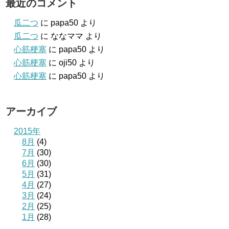
最近のコメント
瓜二つ
に
papa50
より
瓜二つ
に
ななママ
より
心筋梗塞
に
papa50
より
心筋梗塞
に
oji50
より
心筋梗塞
に
papa50
より
アーカイブ
2015年
8月
(4)
7月
(30)
6月
(30)
5月
(31)
4月
(27)
3月
(24)
2月
(25)
1月
(28)