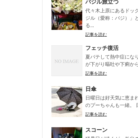
バジル旅立つ
代々木上原にあるドッ
ジル（愛称：バジ）」
る...
記事を読む
フェッチ復活
夏バテして熱中症にな
が下がり嘔吐や下痢から
記事を読む
日傘
日曜日は好天気に恵ま
のプーちゃんも一緒。 
記事を読む
スコーン