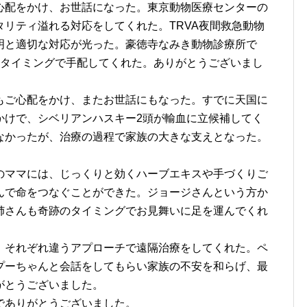
心配をかけ、お世話になった。東京動物医療センターの
リティ溢れる対応をしてくれた。TRVA夜間救急動物
明と適切な対応が光った。豪徳寺なみき動物診療所で
なタイミングで手配してくれた。ありがとうございまし
もご心配をかけ、またお世話にもなった。すでに天国に
かけで、シベリアンハスキー2頭が輸血に立候補してく
なかったが、治療の過程で家族の大きな支えとなった。
のママには、じっくりと効くハーブエキスや手づくりご
んで命をつなぐことができた。ジョージさんという方か
姉さんも奇跡のタイミングでお見舞いに足を運んでくれ
、それぞれ違うアプローチで遠隔治療をしてくれた。ペ
プーちゃんと会話をしてもらい家族の不安を和らげ、最
がとうございました。
でありがとうございました。