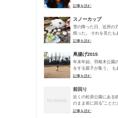
記事を読む
スノーカップ
雪の降った日、近所の
残った。 それを見たも
記事を読む
凧揚げ2015
年末年始、羽根木公園
をする親子が集う。 も
記事を読む
前回り
近くの松原公園にある鉄
のまま前に回る”ことだ
記事を読む