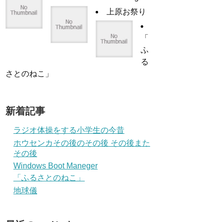
上原お祭り
「
ふ
る
さとのねこ」
新着記事
ラジオ体操をする小学生の今昔
ホウセンカその後のその後 その後また
その後
Windows Boot Maneger
「ふるさとのねこ」
地球儀