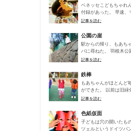
ベネッセこどもちゃれ
付録があった。 早速、
記事を読む
公園の崖
駅からの帰り、もあち
パに尋ねた。 羽根木公
記事を読む
鉄棒
もあちゃんがほとんど
ができた。 以前は旧緑
記事を読む
色紙仮面
子どもは穴の開いたも
ツェルというドイツパン