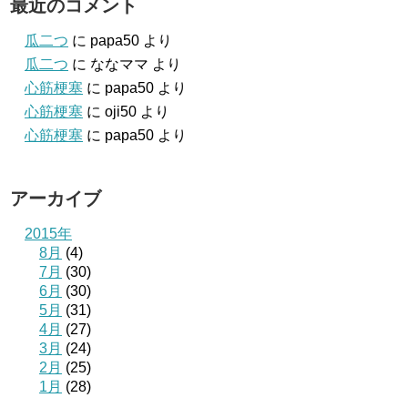
最近のコメント
瓜二つ
に
papa50
より
瓜二つ
に
ななママ
より
心筋梗塞
に
papa50
より
心筋梗塞
に
oji50
より
心筋梗塞
に
papa50
より
アーカイブ
2015年
8月
(4)
7月
(30)
6月
(30)
5月
(31)
4月
(27)
3月
(24)
2月
(25)
1月
(28)