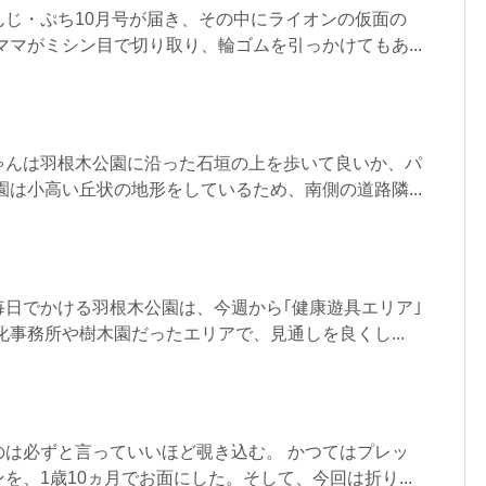
んじ・ぷち10月号が届き、その中にライオンの仮面の
ママがミシン目で切り取り、輪ゴムを引っかけてもあ...
ゃんは羽根木公園に沿った石垣の上を歩いて良いか、パ
園は小高い丘状の地形をしているため、南側の道路隣...
毎日でかける羽根木公園は、今週から｢健康遊具エリア｣
化事務所や樹木園だったエリアで、見通しを良くし...
のは必ずと言っていいほど覗き込む。 かつてはプレッ
を、1歳10ヵ月でお面にした。そして、今回は折り...