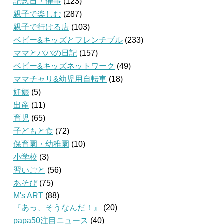
記念日・催事
(123)
親子で楽しむ
(287)
親子で行ける店
(103)
ベビー&キッズとフレンチブル
(233)
ママとパパの日記
(157)
ベビー&キッズネットワーク
(49)
ママチャリ&幼児用自転車
(18)
妊娠
(5)
出産
(11)
育児
(65)
子どもと食
(72)
保育園・幼稚園
(10)
小学校
(3)
習いごと
(56)
あそび
(75)
M's ART
(88)
『あっ、そうなんだ！』
(20)
papa50注目ニュース
(40)