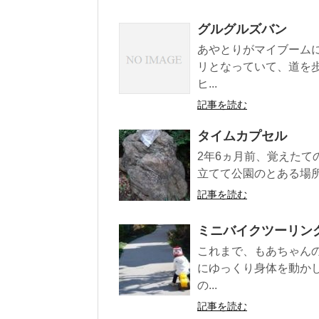
グルグルズバン
あやとりがマイブーム
リとなっていて、道を
ヒ...
記事を読む
タイムカプセル
2年6ヵ月前、覚えた
立てて公園のとある場所
記事を読む
ミニバイクツーリン
これまで、もあちゃん
にゆっくり身体を動か
の...
記事を読む