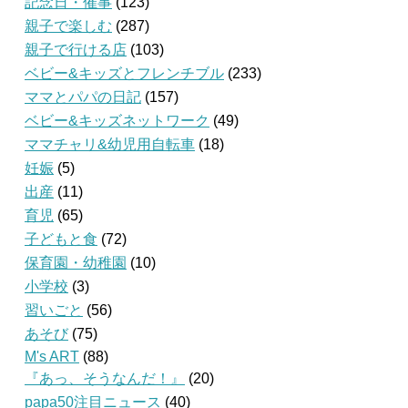
記念日・催事
(123)
親子で楽しむ
(287)
親子で行ける店
(103)
ベビー&キッズとフレンチブル
(233)
ママとパパの日記
(157)
ベビー&キッズネットワーク
(49)
ママチャリ&幼児用自転車
(18)
妊娠
(5)
出産
(11)
育児
(65)
子どもと食
(72)
保育園・幼稚園
(10)
小学校
(3)
習いごと
(56)
あそび
(75)
M's ART
(88)
『あっ、そうなんだ！』
(20)
papa50注目ニュース
(40)