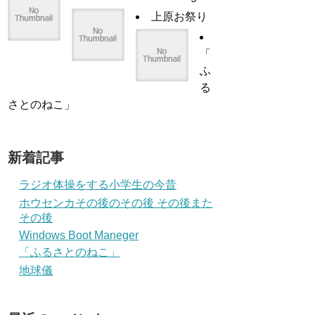
上原お祭り
「
ふ
る
さとのねこ」
新着記事
ラジオ体操をする小学生の今昔
ホウセンカその後のその後 その後また
その後
Windows Boot Maneger
「ふるさとのねこ」
地球儀