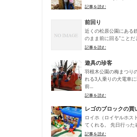
記事を読む
前回り
近くの松原公園にある鉄
のまま前に回る”ことだ
記事を読む
遊具の珍客
羽根木公園の梅まつり
れる3人乗りの犬電車
前...
記事を読む
レゴのブロックの買
ロイホ（ロイヤルホス
てくれる。 先日行った
記事を読む