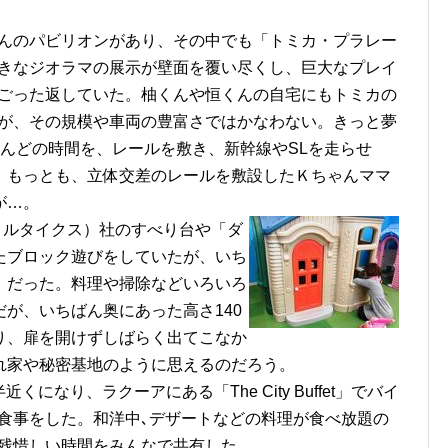
んのパビリオンがあり、その中でも「トミカ・プラレー
きなジオラマの展示が壁面を覆い尽くし、巨大なプレイ
ごった返していた。柚くんや恒くんの自宅にもトミカの
が、その規模や車両の豊富さではかなわない。きっと夢
んどの時間を、レールを敷き、新幹線やSLを走らせ
。もっとも、立体交差のレールを敷設したＫちゃんママ
が…。
s（リトルタイクス）社のすべり台や「ダ
たブロック遊びをしていたが、いち
」だった。料理や掃除などいろいろ
が、いちばん奥にあった高さ140
入り、扉を開けずしばらく出てこなか
れ家や秘密基地のように思えるのだろう。
くになり、ラクーアにある「The City Buffet」でバイ
食事をした。和洋中､デザートなどの料理が食べ放題の
残惜しい時間をみんなで共有した。