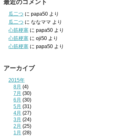
最近のコメント
瓜二つ
に
papa50
より
瓜二つ
に
ななママ
より
心筋梗塞
に
papa50
より
心筋梗塞
に
oji50
より
心筋梗塞
に
papa50
より
アーカイブ
2015年
8月
(4)
7月
(30)
6月
(30)
5月
(31)
4月
(27)
3月
(24)
2月
(25)
1月
(28)