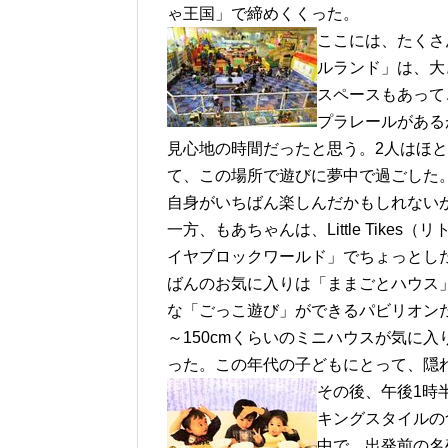
ゃ王国」で締めくくった。
ここには、たくさ
ルランド」は、大
スペースもあって
プラレールがある
見心地の時間だったと思う。2人はほと
て、この場所で遊びに夢中で過ごした
自身がいちばん楽しんだかもしれない
一方、もあちゃんは、Little Tike
イヤブロックワールド」でちょっとし
ばんのお気に入りは「ままごとハウス
な「ごっこ遊び」ができるパビリオンだ
～150cmくらいのミニハウスが気に
った。この年代の子どもにとって、隠
その後、午後1時半近
キングスタイルの
中で、出発前の名