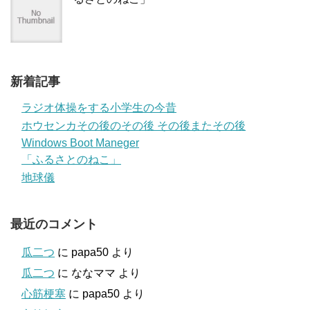
新着記事
ラジオ体操をする小学生の今昔
ホウセンカその後のその後 その後またその後
Windows Boot Maneger
「ふるさとのねこ」
地球儀
最近のコメント
瓜二つ
に
papa50
より
瓜二つ
に
ななママ
より
心筋梗塞
に
papa50
より