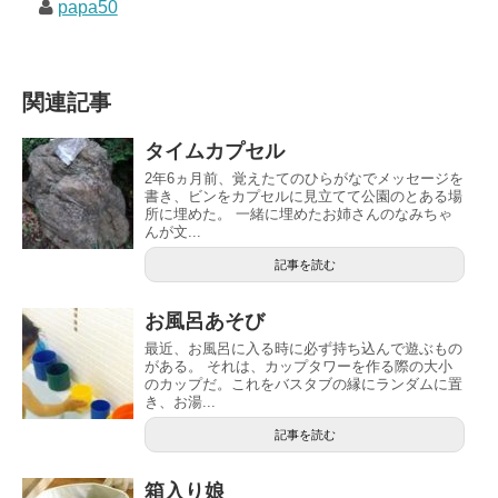
papa50
関連記事
タイムカプセル
2年6ヵ月前、覚えたてのひらがなでメッセージを
書き、ビンをカプセルに見立てて公園のとある場
所に埋めた。 一緒に埋めたお姉さんのなみちゃ
んが文...
記事を読む
お風呂あそび
最近、お風呂に入る時に必ず持ち込んで遊ぶもの
がある。 それは、カップタワーを作る際の大小
のカップだ。これをバスタブの縁にランダムに置
き、お湯...
記事を読む
箱入り娘