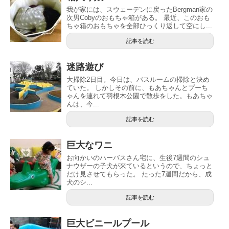
我が家には、スウェーデンに戻ったBergman家の
次男Cobyのおもちゃ箱がある。 最近、このおも
ちゃ箱のおもちゃを全部ひっくり返して空にし...
記事を読む
迷路遊び
大掃除2日目。今日は、バスルームの掃除と決め
ていた。 しかしその前に、もあちゃんとプーち
ゃんを連れて羽根木公園で散歩をした。もあちゃ
んは、今...
記事を読む
巨大なワニ
お向かいのハーバスさん宅に、生後7週間のシュ
ナウザーの子犬が来ているというので、ちょっと
だけ見させてもらった。 たった7週間だから、成
犬のシ...
記事を読む
巨大ビニールプール