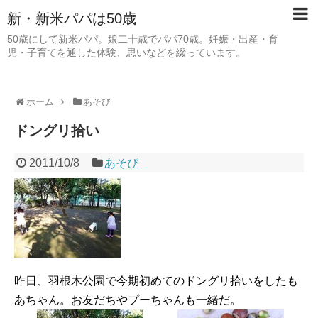
新・新米パパは50歳
50歳にして新米パパ。娘二十歳でパパ70歳。妊娠・出産・育
児・子育てを通した体験、思いなどを綴っています。
ホーム
あそび
ドングリ拾い
2011/10/8
あそび
昨日、羽根木公園で今期初めてのドングリ拾いをしたも
あちゃん。お友だちやプーちゃんも一緒だ。