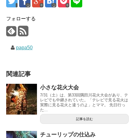
0
0
フォローする
papa50
関連記事
小さな花火大会
7/31（土）は、第33回隅田川花火大会があり、テ
レビでも中継されていた。「テレビで見る花火は
実際に見る花火と違うのよ」とママ。 先日行っ
た...
記事を読む
チューリップの仕込み