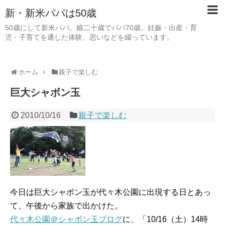
新・新米パパは50歳
50歳にして新米パパ。娘二十歳でパパ70歳。妊娠・出産・育
児・子育てを通した体験、思いなどを綴っています。
ホーム
親子で楽しむ
巨大シャボン玉
2010/10/16
親子で楽しむ
今日は巨大シャボン玉が代々木公園に出現する日とあっ
て、午後から家族で出かけた。
代々木公園＠シャボン玉ブログ
に、「10/16（土）14時