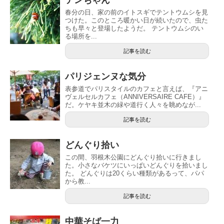
春分の日、家の前のイトスギでテントウムシを見
つけた。このところ暖かい日が続いたので、虫た
ちも早々と登場したようだ。 テントウムシのい
る場所を...
記事を読む
パリジェンヌな気分
表参道でパリスタイルのカフェと言えば、『アニ
ヴェルセルカフェ（ANNIVERSAIRE CAFE）』
だ。ケヤキ並木の緑や道行く人々を眺めなが...
記事を読む
どんぐり拾い
この間、羽根木公園にどんぐり拾いに行きまし
た。小さなバケツにいっぱいどんぐりを拾いまし
た。 どんぐりは20くらい種類があるって、パパ
から教...
記事を読む
中華そば一力