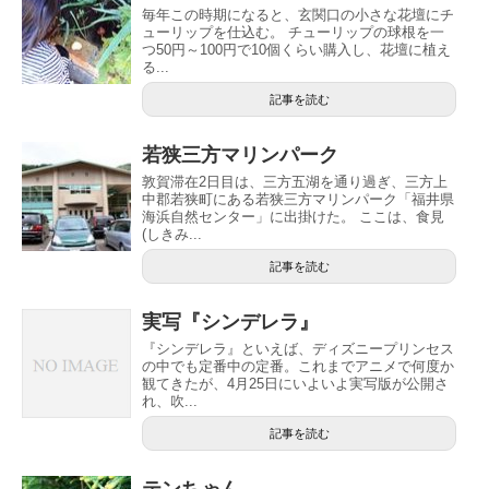
毎年この時期になると、玄関口の小さな花壇にチ
ューリップを仕込む。 チューリップの球根を一
つ50円～100円で10個くらい購入し、花壇に植え
る...
記事を読む
若狭三方マリンパーク
敦賀滞在2日目は、三方五湖を通り過ぎ、三方上
中郡若狭町にある若狭三方マリンパーク「福井県
海浜自然センター」に出掛けた。 ここは、食見
(しきみ...
記事を読む
実写『シンデレラ』
『シンデレラ』といえば、ディズニープリンセス
の中でも定番中の定番。これまでアニメで何度か
観てきたが、4月25日にいよいよ実写版が公開さ
れ、吹...
記事を読む
テンちゃん