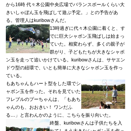
から16時 代々木公園中央広場でバランスボールくらい大
きいしゃぼん玉を飛ばして遊ぶ予定。」との予告があ
る。管理人はkuribowさんだ。
13時過ぎに代々木公園に着くと、す
でに巨大シャボン玉飛ばしは始まっ
ていた。相変わらず、多くの親子が
群がり、子どもたちが大きなシャボ
ン玉を走って追いかけている。kuribowさんは、サヤエン
ドウ型の紐環で、いとも簡単に大きなシャボン玉を作っ
ている。
もあちゃんもハート型をした環でシ
ャボン玉を作った。それを見ていた
フレブルのプーちゃんは、「もあち
ゃんのも、おおきい！ ワンだふ
る…」と言わんかのように、こちらを振り向いた。
終盤、kuribowさんは子供たちを入
れてしまう大きなシャボン玉を作っ