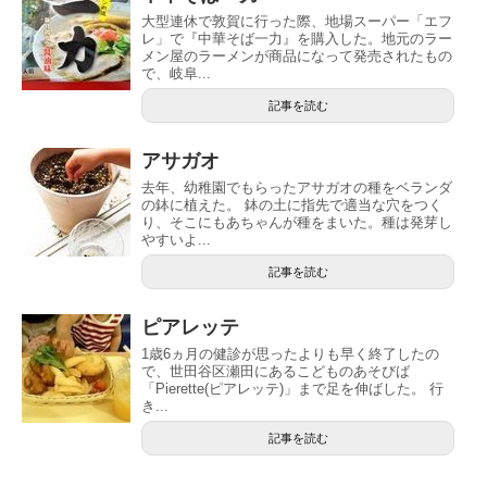
大型連休で敦賀に行った際、地場スーパー「エフ
レ」で『中華そば一力』を購入した。地元のラー
メン屋のラーメンが商品になって発売されたもの
で、岐阜...
記事を読む
アサガオ
去年、幼稚園でもらったアサガオの種をベランダ
の鉢に植えた。 鉢の土に指先で適当な穴をつく
り、そこにもあちゃんが種をまいた。種は発芽し
やすいよ...
記事を読む
ピアレッテ
1歳6ヵ月の健診が思ったよりも早く終了したの
で、世田谷区瀬田にあるこどものあそびば
「Pierette(ピアレッテ)」まで足を伸ばした。 行
き...
記事を読む