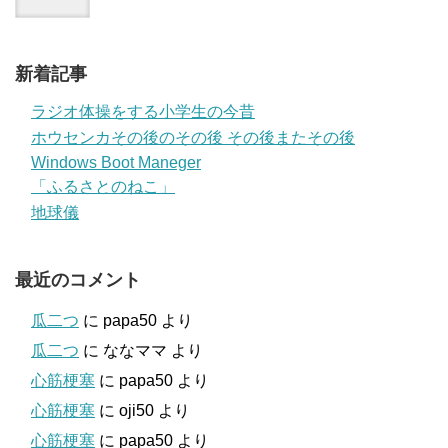
新着記事
ラジオ体操をする小学生の今昔
ホウセンカその後のその後 その後またその後
Windows Boot Maneger
「ふるさとのねこ」
地球儀
最近のコメント
瓜二つ
に
papa50
より
瓜二つ
に
ななママ
より
心筋梗塞
に
papa50
より
心筋梗塞
に
oji50
より
心筋梗塞
に
papa50
より