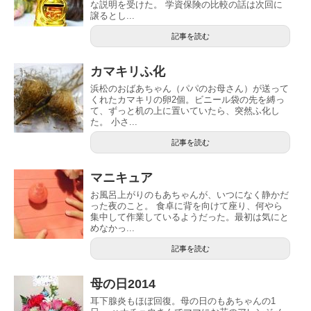
な説明を受けた。 学資保険の比較の話は次回に
譲るとし...
記事を読む
カマキリふ化
浜松のおばあちゃん（パパのお母さん）が送って
くれたカマキリの卵2個。ビニール袋の先を縛っ
て、ずっと机の上に置いていたら、突然ふ化し
た。 小さ...
記事を読む
マニキュア
お風呂上がりのもあちゃんが、いつになく静かだ
った夜のこと。 食卓に背を向けて座り、何やら
集中して作業しているようだった。最初は気にと
めなかっ...
記事を読む
母の日2014
耳下腺炎もほぼ回復。母の日のもあちゃんの1