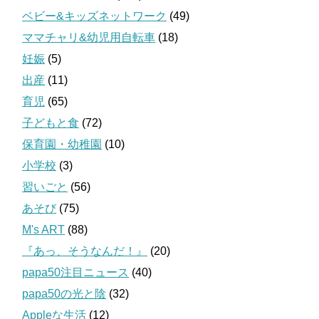
ベビー&キッズネットワーク
(49)
ママチャリ&幼児用自転車
(18)
妊娠
(5)
出産
(11)
育児
(65)
子どもと食
(72)
保育園・幼稚園
(10)
小学校
(3)
習いごと
(56)
あそび
(75)
M's ART
(88)
『あっ、そうなんだ！』
(20)
papa50注目ニュース
(40)
papa50の光と陰
(32)
Appleな生活
(12)