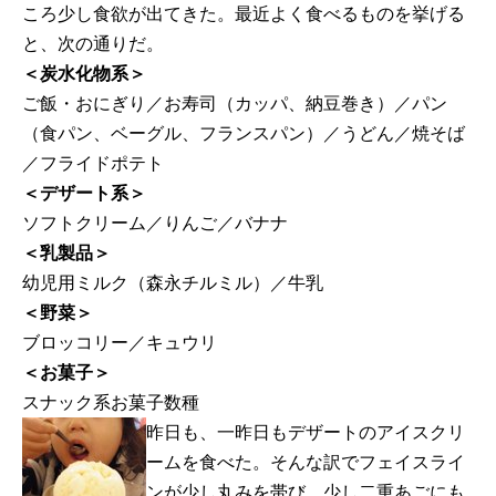
ころ少し食欲が出てきた。最近よく食べるものを挙げる
と、次の通りだ。
＜炭水化物系＞
ご飯・おにぎり／お寿司（カッパ、納豆巻き）／パン
（食パン、ベーグル、フランスパン）／うどん／焼そば
／フライドポテト
＜デザート系＞
ソフトクリーム／りんご／バナナ
＜乳製品＞
幼児用ミルク（森永チルミル）／牛乳
＜野菜＞
ブロッコリー／キュウリ
＜お菓子＞
スナック系お菓子数種
昨日も、一昨日もデザートのアイスクリ
ームを食べた。そんな訳でフェイスライ
ンが少し丸みを帯び、少し二重あごにも