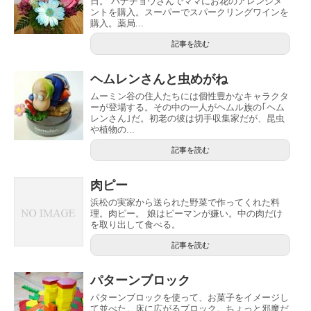
日。 ハナチョウさんでママにお花のアレンジメ
ントを購入。スーパーでスパークリングワインを
購入。薬局...
記事を読む
ヘムレンさんと虫めがね
ムーミン谷の住人たちには個性豊かなキャラクタ
ーが登場する。その中の一人がヘムル族の｢ヘム
レンさん｣だ。初老の彼は切手収集家だが、昆虫
や植物の...
記事を読む
肉ピー
浜松の実家から送られた野菜で作ってくれた料
理。肉ピー。 娘はピーマンが嫌い。中の肉だけ
を取り出して食べる。
記事を読む
パターンブロック
パターンブロックを使って、お菓子をイメージし
て並べた。床に広がるブロック。ちょっと邪魔だ