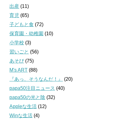
出産
(11)
育児
(65)
子どもと食
(72)
保育園・幼稚園
(10)
小学校
(3)
習いごと
(56)
あそび
(75)
M's ART
(88)
『あっ、そうなんだ！』
(20)
papa50注目ニュース
(40)
papa50の光と陰
(32)
Appleな生活
(12)
Winな生活
(4)