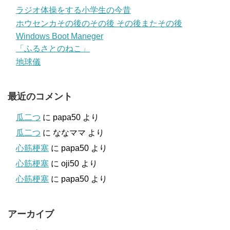
ラジオ体操をする小学生の今昔
ホウセンカその後のその後 その後またその後
Windows Boot Maneger
「ふるさとのねこ」
地球儀
最近のコメント
瓜二つ
に
papa50
より
瓜二つ
に
ななママ
より
心筋梗塞
に
papa50
より
心筋梗塞
に
oji50
より
心筋梗塞
に
papa50
より
アーカイブ