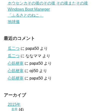
ホウセンカその後のその後 その後またその後
Windows Boot Maneger
「ふるさとのねこ」
地球儀
最近のコメント
瓜二つ
に
papa50
より
瓜二つ
に
ななママ
より
心筋梗塞
に
papa50
より
心筋梗塞
に
oji50
より
心筋梗塞
に
papa50
より
アーカイブ
2015年
8月
(4)