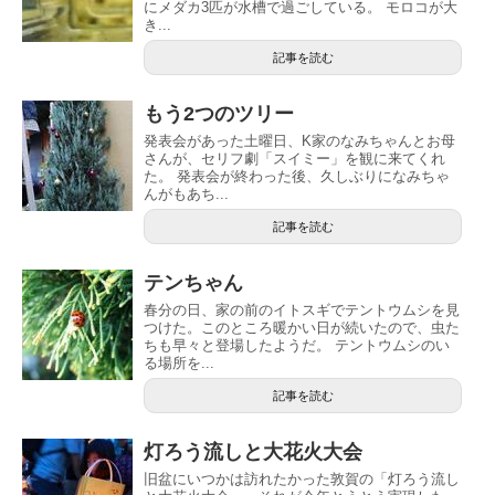
にメダカ3匹が水槽で過ごしている。 モロコが大
き...
記事を読む
もう2つのツリー
発表会があった土曜日、K家のなみちゃんとお母
さんが、セリフ劇「スイミー」を観に来てくれ
た。 発表会が終わった後、久しぶりになみちゃ
んがもあち...
記事を読む
テンちゃん
春分の日、家の前のイトスギでテントウムシを見
つけた。このところ暖かい日が続いたので、虫た
ちも早々と登場したようだ。 テントウムシのい
る場所を...
記事を読む
灯ろう流しと大花火大会
旧盆にいつかは訪れたかった敦賀の「灯ろう流し