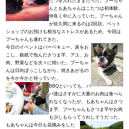
たつを入れたままだった。プーちゃ
んともあちゃんはこたつは初体験。
仲良く中に入っていた。プーちゃん
が佐久間に来るのは2回目。ペット
ショップのお預けも相当なストレスがあるため、今回は
プーちゃんも連れてきた。
今日のイベントはバーベキュー。炭をお
こし、銀紙で包んださつま芋、アユ、お
肉、野菜などを次々に焼いた。プーちゃ
んは日向ぼっこしながら、焼きあがるの
を今か今かと待っていた。
BBQといっても、パ
パ達はさすがに大量のお肉は食べら
れなくなったが、もあちゃんはさつ
ま芋、プーちゃんもさつま芋やお肉
も少しもらってうれしそうだった。
もあちゃんは今日も花摘みをした