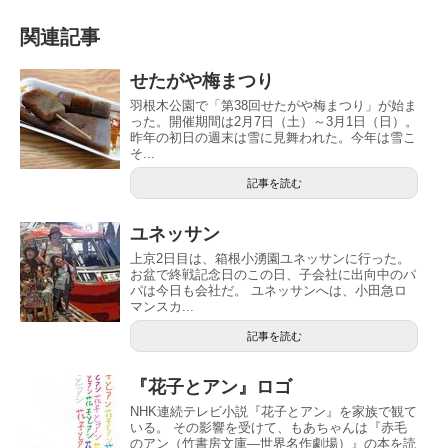
関連記事
せたがや梅まつり
羽根木公園で「第38回せたがや梅まつり」が始ま
った。開催期間は2月7日（土）～3月1日（日）。
昨年の初日の週末は雪に見舞われた。今年は雪こ
そ...
記事を読む
ユネッサン
上京2日目は、箱根小湧園ユネッサンに行った。
お盆で終戦記念日のこの日、子会社に出向中のパ
パは今日も会社だ。 ユネッサンへは、小田急ロ
マンスカ...
記事を読む
『花子とアン』ロゴ
NHK連続テレビ小説『花子とアン』を家族で観て
いる。 その影響を受けて、もあちゃんは『赤毛
のアン（竹書房文庫―世界名作劇場）』の本を読