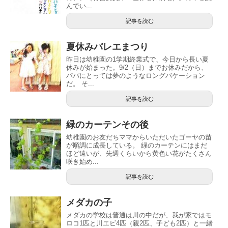
んでい...
記事を読む
夏休みバレエまつり
昨日は幼稚園の1学期終業式で、今日から長い夏
休みが始まった。9/2（日）までお休みだから、
パパにとっては夢のようなロングバケーション
だ。 そ...
記事を読む
緑のカーテンその後
幼稚園のお友だちママからいただいたゴーヤの苗
が順調に成長している。 緑のカーテンにはまだ
ほど遠いが、先週くらいから黄色い花がたくさん
咲き始め...
記事を読む
メダカの子
メダカの学校は普通は川の中だが、我が家ではモ
ロコ1匹と川エビ4匹（親2匹、子ども2匹）と一緒