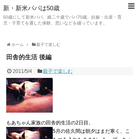
新・新米パパは50歳
50歳にして新米パパ。娘二十歳でパパ70歳。妊娠・出産・育
児・子育てを通した体験、思いなどを綴っています。
ホーム
親子で楽しむ
田舎的生活 後編
2011/5/4
親子で楽しむ
もあちゃん家族の田舎的生活の2日目。
5月の佐久間は朝夕はまだ寒く、こ