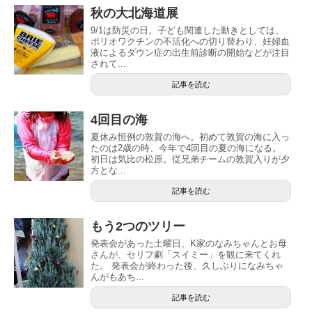
秋の大北海道展
9/1は防災の日。子ども関連した動きとしては、
ポリオワクチンの不活化への切り替わり、妊婦血
液によるダウン症の出生前診断の開始などが注目
されて...
記事を読む
4回目の海
夏休み恒例の敦賀の海へ。初めて敦賀の海に入っ
たのは2歳の時、今年で4回目の夏の海になる。
初日は気比の松原。従兄弟チームの敦賀入りが夕
方とな...
記事を読む
もう2つのツリー
発表会があった土曜日、K家のなみちゃんとお母
さんが、セリフ劇「スイミー」を観に来てくれ
た。 発表会が終わった後、久しぶりになみちゃ
んがもあち...
記事を読む