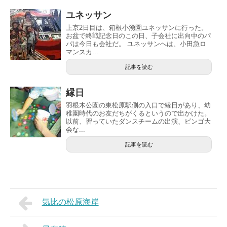
ユネッサン
上京2日目は、箱根小湧園ユネッサンに行った。
お盆で終戦記念日のこの日、子会社に出向中のパ
パは今日も会社だ。 ユネッサンへは、小田急ロ
マンスカ...
記事を読む
縁日
羽根木公園の東松原駅側の入口で縁日があり、幼
稚園時代のお友だちがくるというので出かけた。
以前、習っていたダンスチームの出演、ビンゴ大
会な...
記事を読む
気比の松原海岸