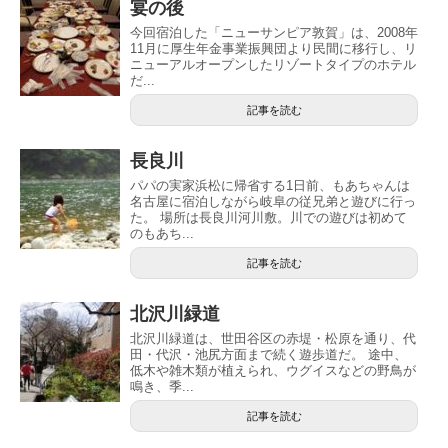
宴の後
今回宿泊した「ニューサンピア敦賀」は、2008年
11月に厚生年金事業振興団より民間に移行し、リ
ニューアルオープンしたリゾートタイプのホテル
だ...
記事を読む
長良川
パパの実家浜松に帰省する1日前、もあちゃんは
名古屋に宿泊しながら岐阜の従兄弟と遊びに行っ
た。 場所は長良川河川敷。川での遊びは初めて
のもあち...
記事を読む
北沢川緑道
北沢川緑道は、世田谷区の赤堤・松原を通り、代
田・代沢・池尻方面まで続く遊歩道だ。 途中、
低木や雑木類が植えられ、ウグイスなどの野鳥が
鳴き、季...
記事を読む