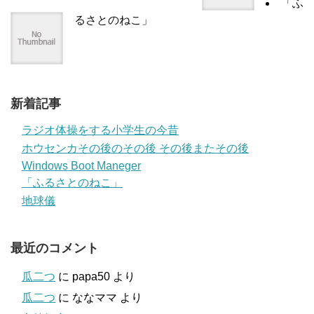
「ふ
るさとのねこ」
新着記事
ラジオ体操をする小学生の今昔
ホウセンカその後のその後 その後またその後
Windows Boot Maneger
「ふるさとのねこ」
地球儀
最近のコメント
瓜二つ
に
papa50
より
瓜二つ
に
ななママ
より