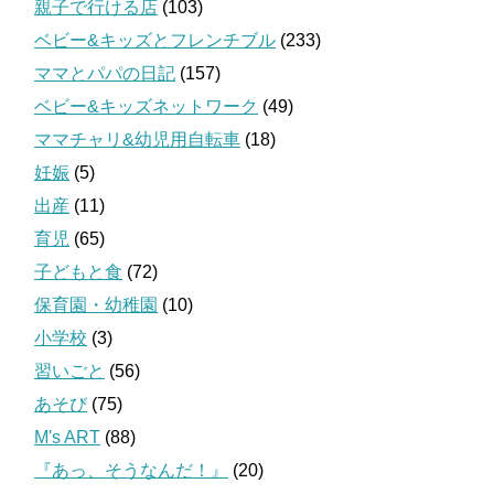
親子で行ける店
(103)
ベビー&キッズとフレンチブル
(233)
ママとパパの日記
(157)
ベビー&キッズネットワーク
(49)
ママチャリ&幼児用自転車
(18)
妊娠
(5)
出産
(11)
育児
(65)
子どもと食
(72)
保育園・幼稚園
(10)
小学校
(3)
習いごと
(56)
あそび
(75)
M's ART
(88)
『あっ、そうなんだ！』
(20)