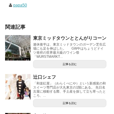
papa50
関連記事
東京ミッドタウンととんがりコーン
連休後半は、東京ミッドタウンのガーデン芝生広
場にも足を伸ばした。 GW中はちょうどドイ
ツ発祥の世界最大級のワイン祭
「WURSTMARKT...
記事を読む
辻口シェフ
「和楽紅屋」（わらくべにや）という新感覚の和
スイーツ専門店が大丸東京の1階にある。 先日名
古屋に移動する際、手土産を探して立ち寄ったと
ころ、...
記事を読む