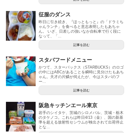
征服のダンス
昨日に引き続き、『ほっともっと』の「ドラミち
ゃんランチ」を食べると意志表明したもあちゃ
ん。 いざ、日差しの強いなか自転車で行く段に
なって、「...
記事を読む
スタバフードメニュー
かつて、スターバックス（STARBUCKS）のロゴ
の中にはABCがあることを瞬時に見分けたもあち
ゃん。天才の片鱗が伺えたが、今はスタバのフ
ー...
記事を読む
阪急キッチンエール東京
岩手のシイタケ、茨城のシロメバル、茨城・栃木
のタケノコ。これらは昨日4/13（金）、国の新基
準を超える放射性セシウムが検出されて出荷停止
とな...