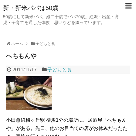
新・新米パパは50歳
50歳にして新米パパ。娘二十歳でパパ70歳。妊娠・出産・育
児・子育てを通した体験、思いなどを綴っています。
ホーム
子どもと食
へちもんや
2011/11/17
子どもと食
小田急線梅ヶ丘駅 徒歩1分の場所に、居酒屋「へちもん
や」がある。先日、他のお目当ての店がお休みだったた