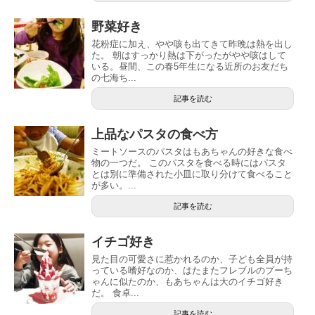
野菜好き
花粉症に加え、やや咳も出てきて昨晩は熱を出し
た。 朝はすっかり熱は下がったがやや咳はして
いる。昼間、この春5年生になる近所のお友だち
の七海ち...
記事を読む
上品なパスタの食べ方
ミートソースのパスタはもあちゃんの好きな食べ
物の一つだ。 このパスタを食べる時にはパスタ
とは別に準備された小皿に取り分けて食べること
が多い。...
記事を読む
イチゴ好き
見た目の可愛さに惹かれるのか、子ども全員が持
っている嗜好なのか、はたまたフレブルのプーち
ゃんに似たのか、もあちゃんは大のイチゴ好き
だ。 食卓...
記事を読む