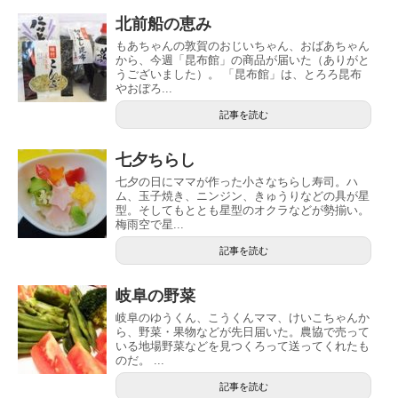
北前船の恵み
もあちゃんの敦賀のおじいちゃん、おばあちゃん
から、今週「昆布館」の商品が届いた（ありがと
うございました）。 「昆布館」は、とろろ昆布
やおぼろ...
記事を読む
七夕ちらし
七夕の日にママが作った小さなちらし寿司。ハ
ム、玉子焼き、ニンジン、きゅうりなどの具が星
型。そしてもととも星型のオクラなどが勢揃い。
梅雨空で星...
記事を読む
岐阜の野菜
岐阜のゆうくん、こうくんママ、けいこちゃんか
ら、野菜・果物などが先日届いた。農協で売って
いる地場野菜などを見つくろって送ってくれたも
のだ。 ...
記事を読む