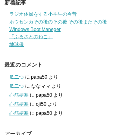
新着記事
ラジオ体操をする小学生の今昔
ホウセンカその後のその後 その後またその後
Windows Boot Maneger
「ふるさとのねこ」
地球儀
最近のコメント
瓜二つ
に
papa50
より
瓜二つ
に
ななママ
より
心筋梗塞
に
papa50
より
心筋梗塞
に
oji50
より
心筋梗塞
に
papa50
より
アーカイブ