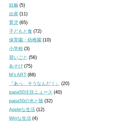
妊娠
(5)
出産
(11)
育児
(65)
子どもと食
(72)
保育園・幼稚園
(10)
小学校
(3)
習いごと
(56)
あそび
(75)
M's ART
(88)
『あっ、そうなんだ！』
(20)
papa50注目ニュース
(40)
papa50の光と陰
(32)
Appleな生活
(12)
Winな生活
(4)