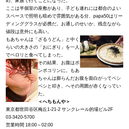
め、家族で行くことになった。
ここは半個室の座敷があり、子ども連れには都合のよい
スペースで照明も暗めで雰囲気がある分、papa50はリー
ディンググラスが必携だ。お通しのせいか、残念ながら
値段は意外にも高い。
もあちゃんは「ざるうどん」と中く
らいの大きさの「おにぎり」を一人
でペロリと食べてしまった。
その結果、お腹はポ
ンポコリンに。もあ
ちゃんは膨らんだお腹を面白がってペシ
ペシと叩き、へその周囲が赤くなってい
た。
＜へちもんや＞
東京都世田谷区梅丘1-21-2 サンクレール的場ビル2F
03-3420-5700
営業時間 18:00～02:00