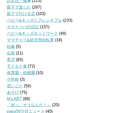
記念日・催事
(123)
親子で楽しむ
(287)
親子で行ける店
(103)
ベビー&キッズとフレンチブル
(233)
ママとパパの日記
(157)
ベビー&キッズネットワーク
(49)
ママチャリ&幼児用自転車
(18)
妊娠
(5)
出産
(11)
育児
(65)
子どもと食
(72)
保育園・幼稚園
(10)
小学校
(3)
習いごと
(56)
あそび
(75)
M's ART
(88)
『あっ、そうなんだ！』
(20)
papa50注目ニュース
(40)