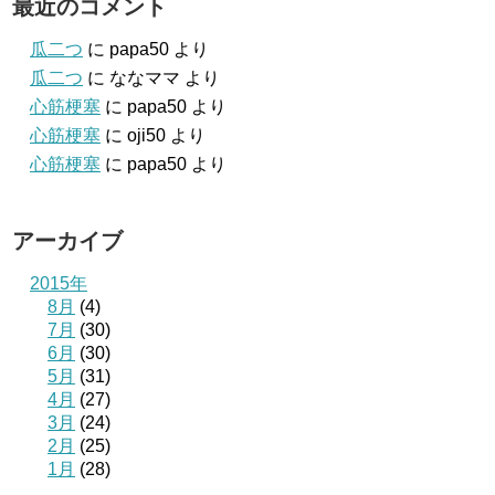
最近のコメント
瓜二つ
に
papa50
より
瓜二つ
に
ななママ
より
心筋梗塞
に
papa50
より
心筋梗塞
に
oji50
より
心筋梗塞
に
papa50
より
アーカイブ
2015年
8月
(4)
7月
(30)
6月
(30)
5月
(31)
4月
(27)
3月
(24)
2月
(25)
1月
(28)