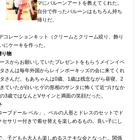
マにバルーンアートを教えてくれた。
自分で作ったバルーンはもちろん持ち
帰りだ。
デコレーションキット（クリームとクリーム絞り、飾り
いにケーキを作った。
贈り物
ースからお願いしていたプレゼントをもらうメインイベ
タさんは毎年外国からレインボーキッズの会に来てくれ
タさんだ。もあちゃんは0歳、1歳は残念ながら昼寝。2
きていたが白いヒゲの形相のサンタに怖くて近づけなか
の3歳ではなんとVサインと満面の笑顔だった。
ト
ローブドール ベル」。ベルの人形とドレスのセットでド
クセサリー付きで着せ替えを楽しめるもの。良い子にし
。
で、子どもも大人も楽しめるステキな会となった。関係