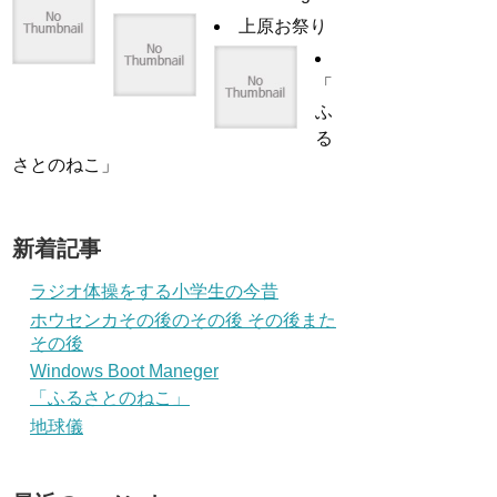
上原お祭り
「
ふ
る
さとのねこ」
新着記事
ラジオ体操をする小学生の今昔
ホウセンカその後のその後 その後また
その後
Windows Boot Maneger
「ふるさとのねこ」
地球儀