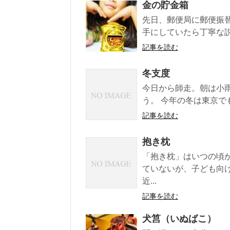
金の貯金箱
先日、郵便局に郵便振
手にしていたら丁寧な説
記事を読む
冬支度
今日から師走。朝は小
う。 今年の冬は東京でも
記事を読む
抱き枕
「抱き枕」はいつの頃
ていないが、子ども向
近...
記事を読む
犬筥（いぬばこ）