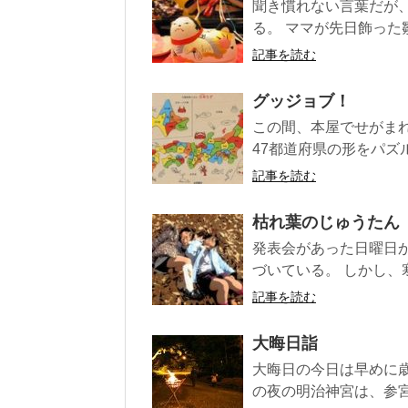
聞き慣れない言葉だが
る。 ママが先日飾った
記事を読む
グッジョブ！
この間、本屋でせがま
47都道府県の形をパズ
記事を読む
枯れ葉のじゅうたん
発表会があった日曜日
づいている。 しかし、
記事を読む
大晦日詣
大晦日の今日は早めに歳
の夜の明治神宮は、参宮