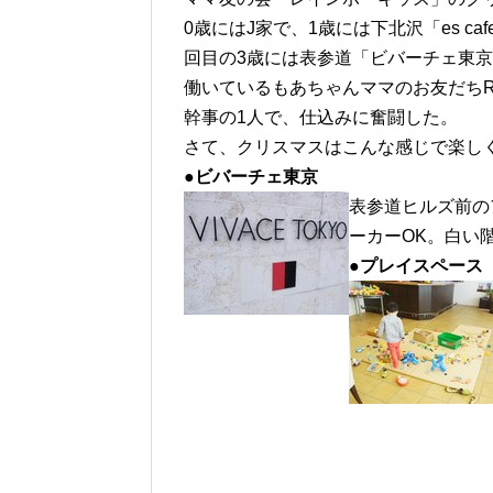
0歳にはJ家で、1歳には下北沢「es c
回目の3歳には表参道「ビバーチェ東京（
働いているもあちゃんママのお友だち
幹事の1人で、仕込みに奮闘した。
さて、クリスマスはこんな感じで楽し
●ビバーチェ東京
表参道ヒルズ前の
ーカーOK。白い
●プレイスペース