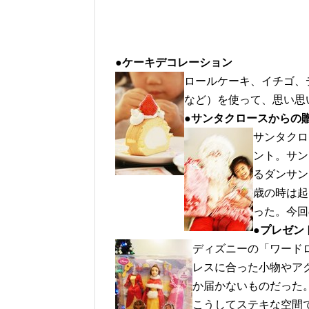
●ケーキデコレーション
ロールケーキ、イチゴ、
など）を使って、思い思
●サンタクロースからの
サンタクロ
ント。サン
るダンサン
歳の時は起
った。今回
●プレゼン
ディズニーの「ワード
レスに合った小物やア
か届かないものだった
こうしてステキな空間