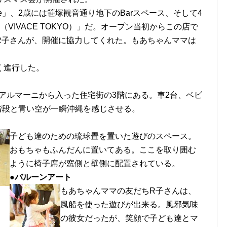
afe」、2歳には笹塚観音通り地下のBarスペース、そして4
VIVACE TOKYO）」だ。オープン当初からこの店で
R子さんが、開催に協力してくれた。もあちゃんママは
く進行した。
アルマーニから入った住宅街の3階にある。車2台、ベビ
階段と青い空が一瞬沖縄を感じさせる。
子ども達のための琉球畳を置いた遊びのスペース。
おもちゃもふんだんに置いてある。ここを取り囲む
ように椅子席が窓側と壁側に配置されている。
●バルーンアート
もあちゃんママの友だちR子さんは、
風船を使った遊びが出来る。風邪気味
の彼女だったが、笑顔で子ども達とマ