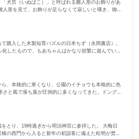
、「犬筥（いぬばこ）」と呼ばれる雛人形のお飾りがあ
雛人形を見て、お飾りが足らなくて寂しいと嘆き、御...
れて購入した木製知育パズルの日本ちず（永岡書店）。
ル化したもので、もあちゃんはかなり頻繁に遊んでい...
から、本格的に寒くなり、公園のイチョウも本格的に色
寒さと風で落ち葉が圧倒的に多くなってきた。ドング...
をとり、19時過ぎから明治神宮に参拝した。 大晦日
橋の西門から入ると新年の初詣客に備えた松明が焚...