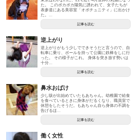
た。 このポカポカ陽気に誘われて、女子たちが
表参道にある美容室「オポチュニティ」に出かけ
た。...
記事を読む
逆上がり
逆上がりがもう少しでできそうだと言うので、自
転車に乗り、ボールを持って公園に鉄棒をしに行
った。 その様子がこれ。 身体を突き放す勢いは
十分...
記事を読む
鼻水おばけ
少し咳が出始めていたもあちゃん。幼稚園で給食
を食べているときに身体がだるくなり、職員室で
休憩をしたそうだ。もあちゃん自ら身体の不調を
告げるほ...
記事を読む
働く女性