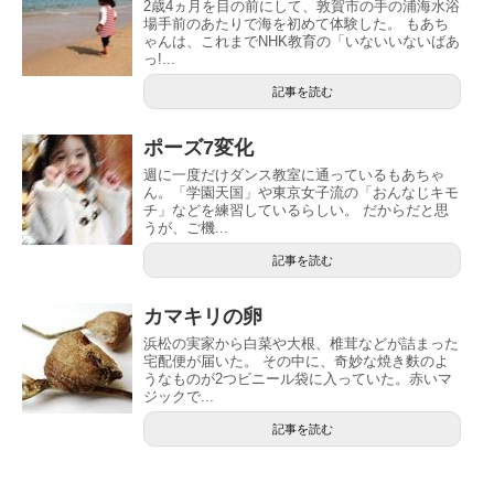
2歳4ヵ月を目の前にして、敦賀市の手の浦海水浴
場手前のあたりで海を初めて体験した。 もあち
ゃんは、これまでNHK教育の「いないいないばあ
っ!...
記事を読む
ポーズ7変化
週に一度だけダンス教室に通っているもあちゃ
ん。「学園天国」や東京女子流の「おんなじキモ
チ」などを練習しているらしい。 だからだと思
うが、ご機...
記事を読む
カマキリの卵
浜松の実家から白菜や大根、椎茸などが詰まった
宅配便が届いた。 その中に、奇妙な焼き麩のよ
うなものが2つビニール袋に入っていた。赤いマ
ジックで...
記事を読む