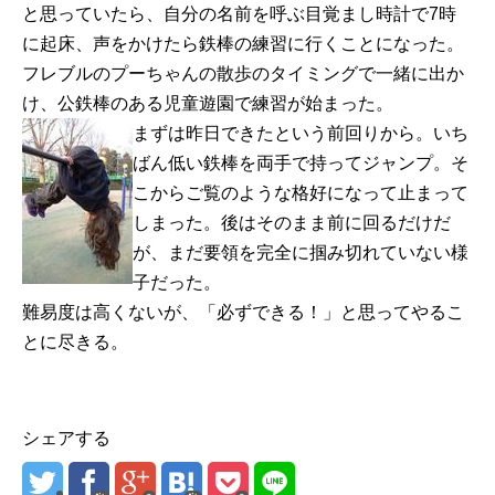
と思っていたら、自分の名前を呼ぶ目覚まし時計で7時
に起床、声をかけたら鉄棒の練習に行くことになった。
フレブルのプーちゃんの散歩のタイミングで一緒に出か
け、公鉄棒のある児童遊園で練習が始まった。
まずは昨日できたという前回りから。いち
ばん低い鉄棒を両手で持ってジャンプ。そ
こからご覧のような格好になって止まって
しまった。後はそのまま前に回るだけだ
が、まだ要領を完全に掴み切れていない様
子だった。
難易度は高くないが、「必ずできる！」と思ってやるこ
とに尽きる。
シェアする