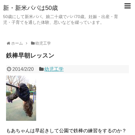
新・新米パパは50歳
50歳にして新米パパ。娘二十歳でパパ70歳。妊娠・出産・育
児・子育てを通した体験、思いなどを綴っています。
ホーム
幼児工学
鉄棒早朝レッスン
2014/2/20
幼児工学
もあちゃんは早起きして公園で鉄棒の練習をするのか？