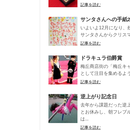
記事を読む
サンタさんへの手紙20
いよいよ12月になり、
サンタさんからクリスマ
記事を読む
ドラキュラ伯爵賞
梅丘商店街の「梅丘キ
として注目を集めるよう
記事を読む
逆上がり記念日
去年から課題だった逆
とお休みし、朝フレブ
は...
記事を読む