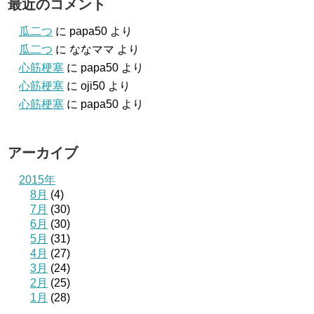
最近のコメント
瓜二つ
に
papa50
より
瓜二つ
に
ななママ
より
心筋梗塞
に
papa50
より
心筋梗塞
に
oji50
より
心筋梗塞
に
papa50
より
アーカイブ
2015年
8月
(4)
7月
(30)
6月
(30)
5月
(31)
4月
(27)
3月
(24)
2月
(25)
1月
(28)