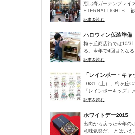
恵比寿ガーデンプレイス
ETERNAL LIGHT
記事を読む
ハロウィン仮装準備
梅ヶ丘商店街では10/
る。今年で4回目となる
記事を読む
「レインボー・キャ
10/31（土）、梅ヶ丘C
「レインボーキッズ」メ
記事を読む
ホワイトデー2015
出向から戻った今年の
意味気楽だ。 とはいえ