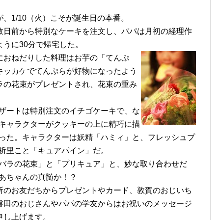
、1/10（火）こそが誕生日の本番。
数日前から特別なケーキを注文し、パパは月初の経理作
うに30分で帰宅した。
におねだりした料理はお芋の「てんぷ
キッカケでてんぷらが好物になったよう
ラの花束がプレゼントされ、花束の重み
ザートは特別注文のイチゴケーキで、な
キャラクターがクッキーの上に精巧に描
った。キャラクターは妖精「ハミィ」と、フレッシュプ
祈里こと「キュアパイン」だ。
バラの花束」と「プリキュア」と、妙な取り合わせだ
あちゃんの真髄か！？
所のお友だちからプレゼントやカード、敦賀のおじいち
磐田のおじさんやパパの学友からはお祝いのメッセージ
申し上げます。