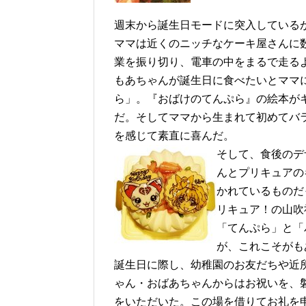
週末から誕生日モードに突入しているが
ママは近くのニッチなケーキ屋さんに
業を振り切り、電車の中をまるで走るよ
もあちゃんが誕生日に食べたいとママ
ら」。『おばけのてんぷら』の絵本が
だ。そしてママから生まれて初めてバ
を感じて素直に喜んだ。
そして、食後のデ
んとプリキュアの
かれているものだ
リキュア！の山吹
「てんぷら」と「
が、これこそがも
誕生日に際し、幼稚園のお友だちや近
ゃん・おばあちゃんからはお祝いを、
をいただいた。この場を借りてお礼を