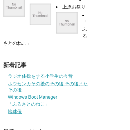
上原お祭り
「
ふ
る
さとのねこ」
新着記事
ラジオ体操をする小学生の今昔
ホウセンカその後のその後 その後また
その後
Windows Boot Maneger
「ふるさとのねこ」
地球儀