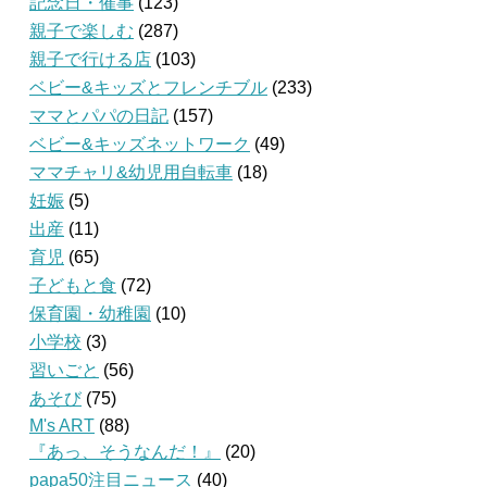
記念日・催事
(123)
親子で楽しむ
(287)
親子で行ける店
(103)
ベビー&キッズとフレンチブル
(233)
ママとパパの日記
(157)
ベビー&キッズネットワーク
(49)
ママチャリ&幼児用自転車
(18)
妊娠
(5)
出産
(11)
育児
(65)
子どもと食
(72)
保育園・幼稚園
(10)
小学校
(3)
習いごと
(56)
あそび
(75)
M's ART
(88)
『あっ、そうなんだ！』
(20)
papa50注目ニュース
(40)