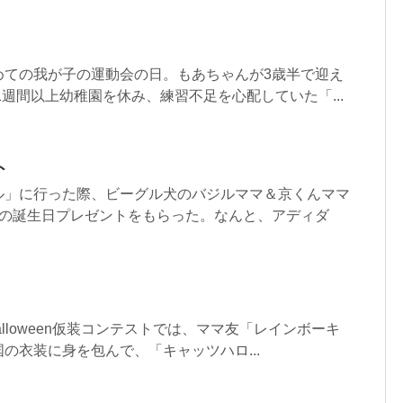
めての我が子の運動会の日。もあちゃんが3歳半で迎え
1週間以上幼稚園を休み、練習不足を心配していた「...
ト
ル」に行った際、ビーグル犬のバジルママ＆京くんママ
歳の誕生日プレゼントをもらった。なんと、アディダ
Halloween仮装コンテストでは、ママ友「レインボーキ
の衣装に身を包んで、「キャッツハロ...