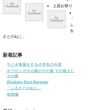
上原お祭り
「
ふ
る
さとのねこ」
新着記事
ラジオ体操をする小学生の今昔
ホウセンカその後のその後 その後また
その後
Windows Boot Maneger
「ふるさとのねこ」
地球儀