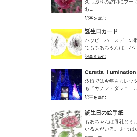
久しぶりの訪問にプー
お...
記事を読む
誕生日カード
ハッピーバースデーの
でももあちゃんは、パパ
記事を読む
Caretta Illumination
汐留では今年もカレッ
も『カノン・ダジュール Ca
記事を読む
誕生日の絵手紙
もあちゃんは母乳とミ
いる人がいる。 おっぱ