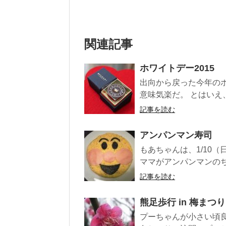
関連記事
ホワイトデー2015
出向から戻った今年の
意味気楽だ。 とはいえ
記事を読む
アンパンマン寿司
もあちゃんは、1/10
ママがアンパンマンのち
記事を読む
熊足歩行 in 梅まつり
プーちゃんが小さい頃