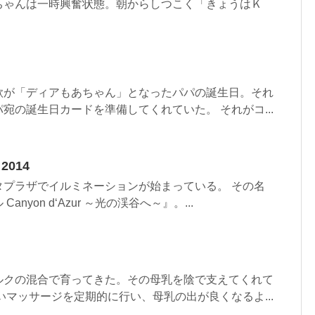
ちゃんは一時興奮状態。朝からしつこく「きょうはＫ
歌が「ディアもあちゃん」となったパパの誕生日。それ
宛の誕生日カードを準備してくれていた。 それがコ...
 2014
タプラザでイルミネーションが始まっている。 その名
nyon d‘Azur ～光の渓谷へ～』。...
ルクの混合で育ってきた。その母乳を陰で支えてくれて
いマッサージを定期的に行い、母乳の出が良くなるよ...