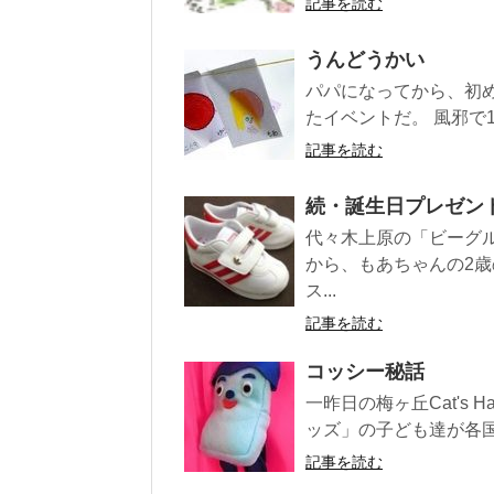
記事を読む
うんどうかい
パパになってから、初
たイベントだ。 風邪で
記事を読む
続・誕生日プレゼン
代々木上原の「ビーグ
から、もあちゃんの2
ス...
記事を読む
コッシー秘話
一昨日の梅ヶ丘Cat's 
ッズ」の子ども達が各国
記事を読む