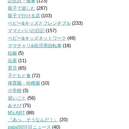
記念日・催事
(123)
親子で楽しむ
(287)
親子で行ける店
(103)
ベビー&キッズとフレンチブル
(233)
ママとパパの日記
(157)
ベビー&キッズネットワーク
(49)
ママチャリ&幼児用自転車
(18)
妊娠
(5)
出産
(11)
育児
(65)
子どもと食
(72)
保育園・幼稚園
(10)
小学校
(3)
習いごと
(56)
あそび
(75)
M's ART
(88)
『あっ、そうなんだ！』
(20)
papa50注目ニュース
(40)