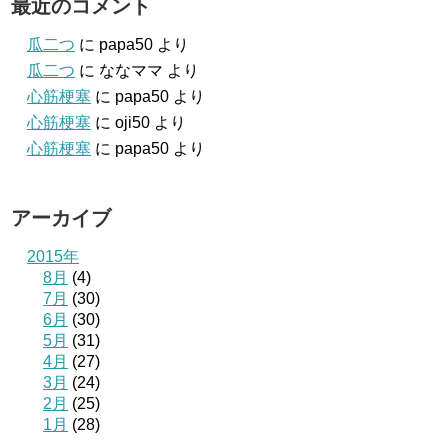
最近のコメント
瓜二つ
に
papa50
より
瓜二つ
に
ななママ
より
心筋梗塞
に
papa50
より
心筋梗塞
に
oji50
より
心筋梗塞
に
papa50
より
アーカイブ
2015年
8月
(4)
7月
(30)
6月
(30)
5月
(31)
4月
(27)
3月
(24)
2月
(25)
1月
(28)