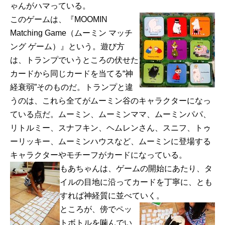
ゃんがハマっている。
このゲームは、『MOOMIN
Matching Game（ムーミン マッチ
ング ゲーム）』という。遊び方
は、トランプでいうところの伏せた
カードから同じカードを当てる“神
経衰弱”そのものだ。トランプと違
うのは、これら全てがムーミン谷のキャラクターになっ
ている点だ。ムーミン、ムーミンママ、ムーミンパパ、
リトルミー、スナフキン、ヘムレンさん、スニフ、トゥ
ーリッキー、ムーミンハウスなど、ムーミンに登場する
キャラクターやモチーフがカードになっている。
もあちゃんは、ゲームの開始にあたり、タ
イルの目地に沿ってカードを丁寧に、とも
すれば神経質に並べていく。
ところが、傍でペッ
トボトルを噛んでい