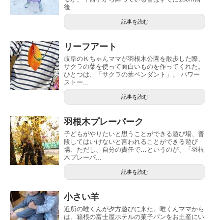
後...
記事を読む
リーフアート
岐阜のＫちゃんママが羽根木公園を散歩した際、
サクラの葉を使って面白いものを作ってくれた。
ひとつは、「サクラの葉ペンダント」。 パワー
ストー...
記事を読む
羽根木プレーパーク
子どもがやりたいと思うことができる遊び場、普
段してはいけないと言われることができる遊び
場、ただし、自分の責任で…というのが、「羽根
木プレーパ...
記事を読む
小さい羊
近所の唯くんが夕方遊びに来た。唯くんママから
は、箱根の富士屋ホテルの菓子パンをお土産にい