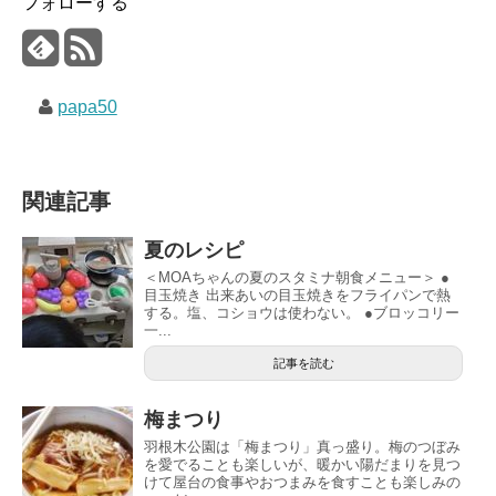
フォローする
papa50
関連記事
夏のレシピ
＜MOAちゃんの夏のスタミナ朝食メニュー＞ ●
目玉焼き 出来あいの目玉焼きをフライパンで熱
する。塩、コショウは使わない。 ●ブロッコリー
一...
記事を読む
梅まつり
羽根木公園は「梅まつり」真っ盛り。梅のつぼみ
を愛でることも楽しいが、暖かい陽だまりを見つ
けて屋台の食事やおつまみを食すことも楽しみの