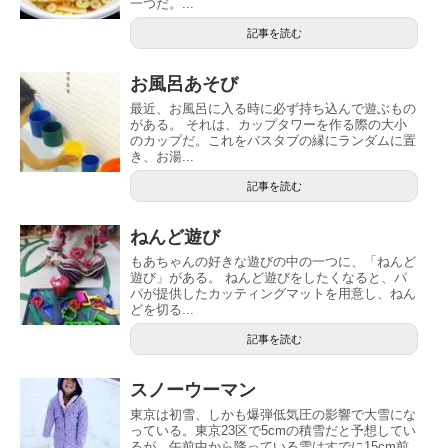
一つだ。...
記事を読む
お風呂あそび
最近、お風呂に入る時に必ず持ち込んで遊ぶもの
がある。 それは、カップタワーを作る際の大小
のカップだ。これをバスタブの縁にランダムに置
き、お湯...
記事を読む
ねんど遊び
もあちゃんの好きな遊びの中の一つに、「ねんど
遊び」がある。 ねんど遊びをしたくなると、パ
パが提供したカッティングマットを用意し、ねん
どを切る...
記事を読む
スノーウーマン
東京は初雪、しかも爆弾低気圧の影響で大雪にな
っている。東京23区で5cmの積雪だと予想してい
るが、午前中から降っている雪はすでに15cm前