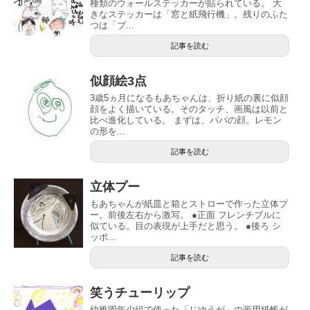
種類のウォールステッカーが貼られている。 大
きなステッカーは「窓と紙飛行機」。残りのふた
つは「ブ...
記事を読む
似顔絵3点
3歳5ヵ月になるもあちゃんは、折り紙の裏に似顔
顔をよく描いている。そのタッチ、画風は以前と
比べ進化している。 まずは、パパの顔。レモン
の形を...
記事を読む
立体プー
もあちゃんが紙皿と箱とストローで作った立体プ
ー。前後左右から激写。 ●正面 フレンチブルに
似ている。目の表現が上手だと思う。 ●後ろ シ
ッポ...
記事を読む
笑うチューリップ
幼稚園年少組で使った「じゆうが」の画用紙帳が