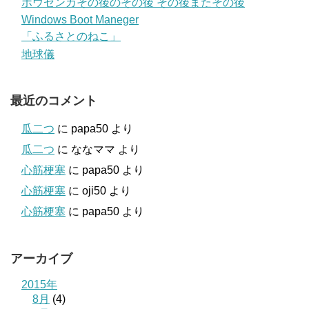
ホウセンカその後のその後 その後またその後
Windows Boot Maneger
「ふるさとのねこ」
地球儀
最近のコメント
瓜二つ
に
papa50
より
瓜二つ
に
ななママ
より
心筋梗塞
に
papa50
より
心筋梗塞
に
oji50
より
心筋梗塞
に
papa50
より
アーカイブ
2015年
8月
(4)