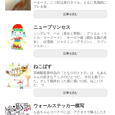
ーホース。二つ目は床のタイル。ともに意識的に
ブレを狙...
記事を読む
ニュープリンセス
シンデレラ、ベル（美女と野獣）、アリエル（リ
トル・マーメード）、オーロラ姫（眠れる森の美
女）、白雪姫、ジャスミン（アラジン）、ラプン
ツェル（...
記事を読む
ねこばす
宮崎駿監督作品の『となりのトトロ』は、もあち
ゃんの好きなアニメのひとつだ。 今日も観てい
た。そして観終わった後に描いた絵。ねこバス
だ。 ラ...
記事を読む
ウォールステッカー模写
もあちゃんコーナーには、アクタスで購入した3