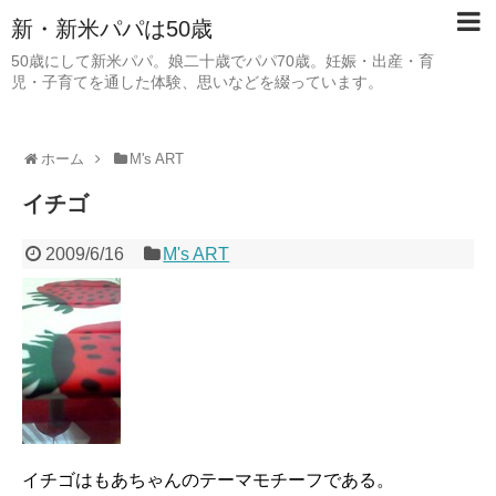
新・新米パパは50歳
50歳にして新米パパ。娘二十歳でパパ70歳。妊娠・出産・育
児・子育てを通した体験、思いなどを綴っています。
ホーム
M's ART
イチゴ
2009/6/16
M's ART
イチゴはもあちゃんのテーマモチーフである。