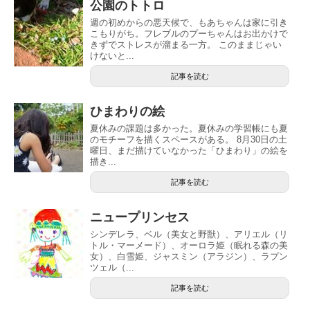
公園のトトロ
週の初めからの悪天候で、もあちゃんは家に引き
こもりがち。フレブルのプーちゃんはお出かけで
きずでストレスが溜まる一方。 このままじゃい
けないと...
記事を読む
ひまわりの絵
夏休みの課題は多かった。夏休みの学習帳にも夏
のモチーフを描くスペースがある。 8月30日の土
曜日、まだ描けていなかった「ひまわり」の絵を
描き...
記事を読む
ニュープリンセス
シンデレラ、ベル（美女と野獣）、アリエル（リ
トル・マーメード）、オーロラ姫（眠れる森の美
女）、白雪姫、ジャスミン（アラジン）、ラプン
ツェル（...
記事を読む