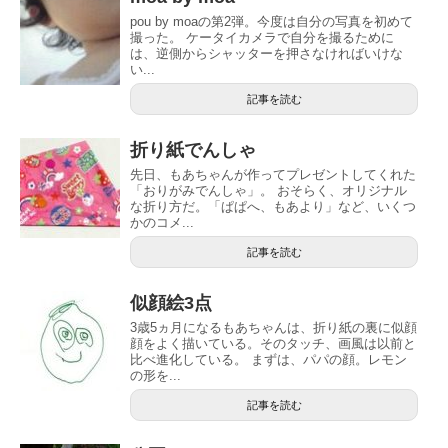
pou by moaの第2弾。今度は自分の写真を初めて
撮った。 ケータイカメラで自分を撮るために
は、逆側からシャッターを押さなければいけな
い...
記事を読む
折り紙でんしゃ
先日、もあちゃんが作ってプレゼントしてくれた
「おりがみでんしゃ」。 おそらく、オリジナル
な折り方だ。「ぱぱへ、もあより」など、いくつ
かのコメ...
記事を読む
似顔絵3点
3歳5ヵ月になるもあちゃんは、折り紙の裏に似顔
顔をよく描いている。そのタッチ、画風は以前と
比べ進化している。 まずは、パパの顔。レモン
の形を...
記事を読む