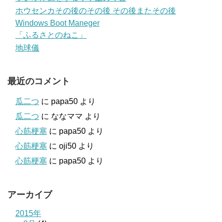
ホウセンカその後のその後 その後またその後
Windows Boot Maneger
「ふるさとのねこ」
地球儀
最近のコメント
瓜二つ
に
papa50
より
瓜二つ
に
ななママ
より
心筋梗塞
に
papa50
より
心筋梗塞
に
oji50
より
心筋梗塞
に
papa50
より
アーカイブ
2015年