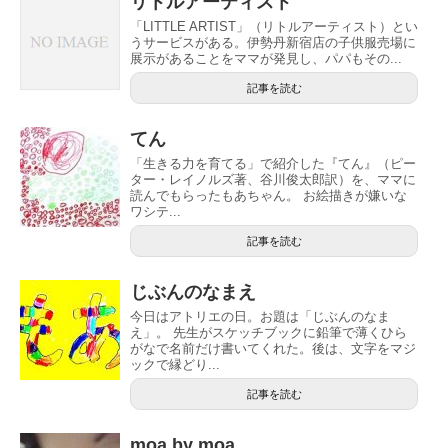
リトルアーティスト
「LITTLE ARTIST」（リトルアーティスト）とい
うサービスがある。伊勢丹新宿店の子供服売場に
展示があることをママが発見し、パパもその...
記事を読む
てん
「生きる力を育てる」で紹介した『てん』（ピー
ター・レイノルズ著、谷川俊太郎訳）を、ママに
読んでもらったもあちゃん。 お絵描きが嫌いな
ワシテ...
記事を読む
じぶんのなまえ
今日はアトリエの日。お題は「じぶんのなま
え」。 先生がスケッチブックに鉛筆で薄くひら
がなで名前だけ書いてくれた。後は、文字をマジ
ックで縁どり...
記事を読む
moa by moa