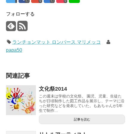
0
0
フォローする
ランチョンマット ロンパース マリメッコ
papa50
関連記事
文化祭2014
この週末は学校の文化祭。 園児、児童、生徒た
ちが日頃制作した図工作品を展示し、テーマに沿
った研究などを発表していた。もあちゃんが1年
生で制作...
記事を読む