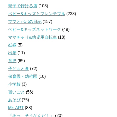
親子で行ける店
(103)
ベビー&キッズとフレンチブル
(233)
ママとパパの日記
(157)
ベビー&キッズネットワーク
(49)
ママチャリ&幼児用自転車
(18)
妊娠
(5)
出産
(11)
育児
(65)
子どもと食
(72)
保育園・幼稚園
(10)
小学校
(3)
習いごと
(56)
あそび
(75)
M's ART
(88)
『あっ、そうなんだ！』
(20)