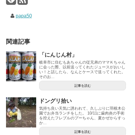
papa50
関連記事
「にんじん村」
岐阜市に住むもあちゃんの従兄弟のママＫちゃん
に会った際、以前送ってくれたジュースがおいし
い！と話したら、なんとケースで送ってくれた。
そのお...
記事を読む
ドングリ拾い
気持ち良い天気に誘われて、久しぶりに羽根木公
園でお弁当ランチをした。 10/11に歯肉炎の手術
を控えたフレブルのプーちゃん、夏かぜからすっ
か...
記事を読む