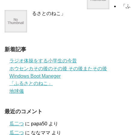
「ふ
るさとのねこ」
新着記事
ラジオ体操をする小学生の今昔
ホウセンカその後のその後 その後またその後
Windows Boot Maneger
「ふるさとのねこ」
地球儀
最近のコメント
瓜二つ
に
papa50
より
瓜二つ
に
ななママ
より