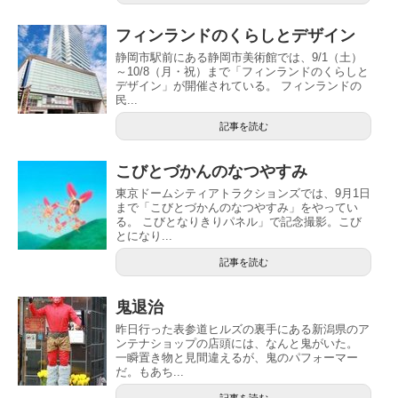
フィンランドのくらしとデザイン
静岡市駅前にある静岡市美術館では、9/1（土）
～10/8（月・祝）まで「フィンランドのくらしと
デザイン」が開催されている。 フィンランドの
民...
記事を読む
こびとづかんのなつやすみ
東京ドームシティアトラクションズでは、9月1日
まで「こびとづかんのなつやすみ」をやってい
る。 こびとなりきりパネル」で記念撮影。こび
とになり...
記事を読む
鬼退治
昨日行った表参道ヒルズの裏手にある新潟県のア
ンテナショップの店頭には、なんと鬼がいた。
一瞬置き物と見間違えるが、鬼のパフォーマー
だ。もあち...
記事を読む