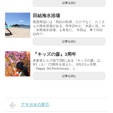
記事を読む
田結海水浴場
敦賀周辺には「気比の松原」だけでなく、たくさ
んの海水浴場がある。昨年訪れた「水晶ヶ浜」や
「水島海水浴場」も有名だ。 今回は、車で15分
以内で...
記事を読む
『キッズの森』3周年
表参道ヒルズ地下2階にある『キッズの森』は、
9/1（土）で3周年を迎えた。 9月の1ヵ月間、
「Happy 3rd Anniversary」と...
記事を読む
アサガオの芽①