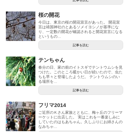
桜の開花
今日は、東京の桜の開花宣言があった。 開花宣
言は靖国神社のとあるソメイヨシノが基準にな
り、一定数の開花が確認されると開花宣言になる
というもの...
記事を読む
テンちゃん
春分の日、家の前のイトスギでテントウムシを見
つけた。このところ暖かい日が続いたので、虫た
ちも早々と登場したようだ。 テントウムシのい
る場所を...
記事を読む
フリマ2014
ご近所のＫさん家族とともに、梅ヶ丘のフリーマ
ーケットに出店した。 実はこれを一番楽しみに
していたのはもあちゃん。久しぶりにお姉さんの
なみちゃ...