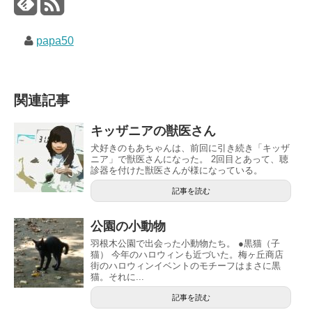
papa50
関連記事
キッザニアの獣医さん
犬好きのもあちゃんは、前回に引き続き「キッザ
ニア」で獣医さんになった。 2回目とあって、聴
診器を付けた獣医さんが様になっている。
記事を読む
公園の小動物
羽根木公園で出会った小動物たち。 ●黒猫（子
猫） 今年のハロウィンも近づいた。梅ヶ丘商店
街のハロウィンイベントのモチーフはまさに黒
猫。それに...
記事を読む