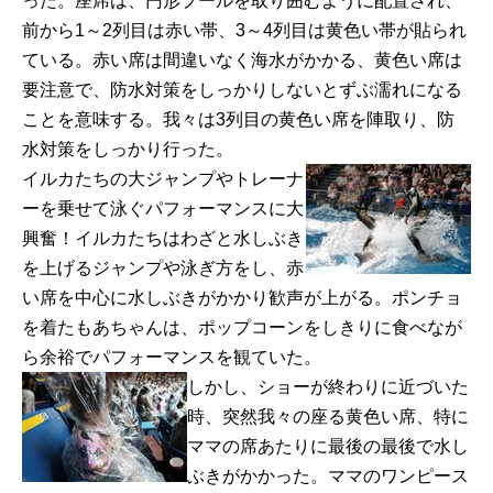
った。座席は、円形プールを取り囲むように配置され、
前から1～2列目は赤い帯、3～4列目は黄色い帯が貼られ
ている。赤い席は間違いなく海水がかかる、黄色い席は
要注意で、防水対策をしっかりしないとずぶ濡れになる
ことを意味する。我々は3列目の黄色い席を陣取り、防
水対策をしっかり行った。
イルカたちの大ジャンプやトレーナ
ーを乗せて泳ぐパフォーマンスに大
興奮！イルカたちはわざと水しぶき
を上げるジャンプや泳ぎ方をし、赤
い席を中心に水しぶきがかかり歓声が上がる。ポンチョ
を着たもあちゃんは、ポップコーンをしきりに食べなが
ら余裕でパフォーマンスを観ていた。
しかし、ショーが終わりに近づいた
時、突然我々の座る黄色い席、特に
ママの席あたりに最後の最後で水し
ぶきがかかった。ママのワンピース