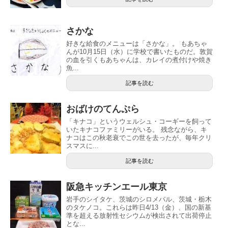
さかな
好きな給食のメニューは「さかな」。 もあちゃ
んが10月15日（水）に学校で書いたものだ。敦賀
の血を引くもあちゃんは、カレイの煮付けや焼き
魚...
記事を読む
おばけのてんぷら
「キナコ」というウェルシュ・コーギーを飼って
いたキナコファミリーがいる。 残念ながら、キ
ナコはこの秋老衰でこの世を去ったが、毎年クリ
スマスに...
記事を読む
阪急キッチンエール東京
岩手のシイタケ、茨城のシロメバル、茨城・栃木
のタケノコ。これらは昨日4/13（金）、国の新基
準を超える放射性セシウムが検出されて出荷停止
とな...