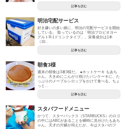
記事を読む
明治宅配サービス
好き嫌いの多い娘に、明治の宅配サービスを開始
している。 取っているのは「明治プロビオヨー
グルトR-1ドリンクタイプ」。栄養成分は1本
（10...
記事を読む
朝食3様
週末の朝食は3者3様だ。 ●ホットケーキ もあち
ゃん。大きめにこんがり焼けたパンケーキに、た
っぷりのメープルシロップをかけて食べる。ちょ
っと...
記事を読む
スタバフードメニュー
かつて、スターバックス（STARBUCKS）のロゴ
の中にはABCがあることを瞬時に見分けたもあち
ゃん。天才の片鱗が伺えたが、今はスタバのフ