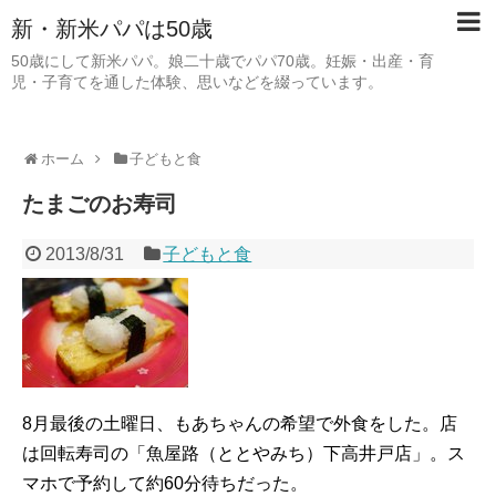
新・新米パパは50歳
50歳にして新米パパ。娘二十歳でパパ70歳。妊娠・出産・育
児・子育てを通した体験、思いなどを綴っています。
ホーム
子どもと食
たまごのお寿司
2013/8/31
子どもと食
8月最後の土曜日、もあちゃんの希望で外食をした。店
は回転寿司の「魚屋路（ととやみち）下高井戸店」。ス
マホで予約して約60分待ちだった。