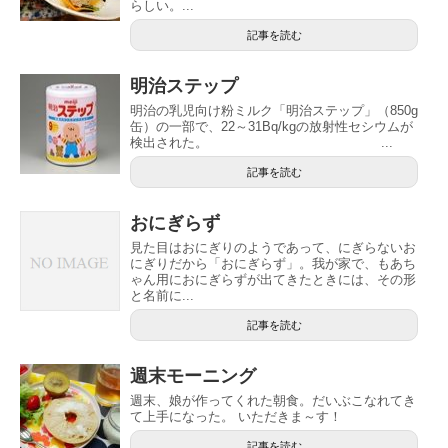
らしい。...
記事を読む
明治ステップ
明治の乳児向け粉ミルク「明治ステップ」（850g
缶）の一部で、22～31Bq/kgの放射性セシウムが
検出された。 ...
記事を読む
おにぎらず
見た目はおにぎりのようであって、にぎらないお
にぎりだから「おにぎらず」。我が家で、もあち
ゃん用におにぎらずが出てきたときには、その形
と名前に...
記事を読む
週末モーニング
週末、娘が作ってくれた朝食。だいぶこなれてき
て上手になった。 いただきま～す！
記事を読む