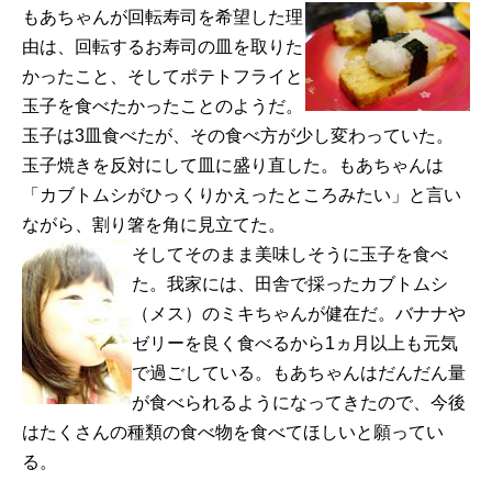
もあちゃんが回転寿司を希望した理
由は、回転するお寿司の皿を取りた
かったこと、そしてポテトフライと
玉子を食べたかったことのようだ。
玉子は3皿食べたが、その食べ方が少し変わっていた。
玉子焼きを反対にして皿に盛り直した。もあちゃんは
「カブトムシがひっくりかえったところみたい」と言い
ながら、割り箸を角に見立てた。
そしてそのまま美味しそうに玉子を食べ
た。我家には、田舎で採ったカブトムシ
（メス）のミキちゃんが健在だ。バナナや
ゼリーを良く食べるから1ヵ月以上も元気
で過ごしている。もあちゃんはだんだん量
が食べられるようになってきたので、今後
はたくさんの種類の食べ物を食べてほしいと願ってい
る。