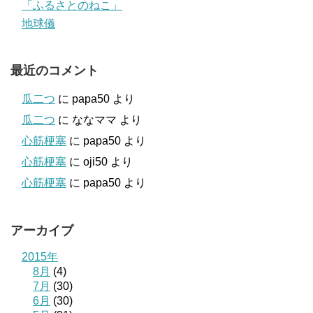
「ふるさとのねこ」
地球儀
最近のコメント
瓜二つ
に
papa50
より
瓜二つ
に
ななママ
より
心筋梗塞
に
papa50
より
心筋梗塞
に
oji50
より
心筋梗塞
に
papa50
より
アーカイブ
2015年
8月
(4)
7月
(30)
6月
(30)