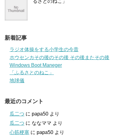
るさとのねこ」
新着記事
ラジオ体操をする小学生の今昔
ホウセンカその後のその後 その後またその後
Windows Boot Maneger
「ふるさとのねこ」
地球儀
最近のコメント
瓜二つ
に
papa50
より
瓜二つ
に
ななママ
より
心筋梗塞
に
papa50
より