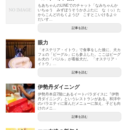
もあちゃんのLINEでのチャット「なみちゃんか
いちゅう みずぼうそうかさぶたに な（っ）た
からこんどのもくようび こすとこいけるよ☆
だいす...
記事を読む
眼力
「オステリア・イトウ」で食事をした後に、犬カ
フェの「ビーグル」にも参上した。ここはビーグ
ル犬の「バジル」が看板犬だ。 「オステリア・
イトウ」...
記事を読む
伊勢丹ダイニング
伊勢丹本店7階にあるイートパラダイスに『伊勢
丹ダイニング』というレストランがある。和洋中
のバラエティに富んだメニューに加え、子ども向
けのメニ...
記事を読む