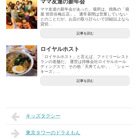
ママ友達の新年会
ママ友達の新年会があった。場所は、焼鳥の「扇
屋 世田谷梅丘店」。 通常昼間は営業していない
とのことだが、お店の取り計らいで10組以上なら
貸切...
記事を読む
ロイヤルホスト
「ロイヤルホスト」と言えば、ファミリーレスト
ランの老舗だ。 運営は持株会社ロイヤルホール
ディングスで、その他「天丼てんや」、「シェー
キーズ」...
記事を読む
キッズタクシー
東京タワーのドラえもん