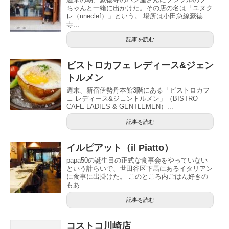
ちゃんと一緒に出かけた。その店の名は「ユヌク
レ（uneclef）」という。 場所は小田急線豪徳
寺...
記事を読む
ビストロカフェ レディース&ジェン
トルメン
週末、新宿伊勢丹本館3階にある「ビストロカフ
ェ レディース&ジェントルメン」（BISTRO
CAFE LADIES & GENTLEMEN）...
記事を読む
イルピアット（il Piatto）
papa50の誕生日の正式な食事会をやっていない
という計らいで、世田谷区下馬にあるイタリアン
に食事に出掛けた。 このところ内ごはん好きの
もあ...
記事を読む
コストコ川崎店