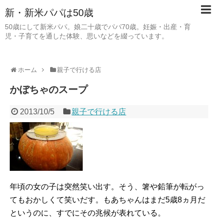
新・新米パパは50歳
50歳にして新米パパ。娘二十歳でパパ70歳。妊娠・出産・育
児・子育てを通した体験、思いなどを綴っています。
ホーム
親子で行ける店
かぼちゃのスープ
2013/10/5
親子で行ける店
年頃の女の子は突然笑い出す。そう、箸や鉛筆が転がっ
てもおかしくて笑いだす。もあちゃんはまだ5歳8ヵ月だ
というのに、すでにその兆候が表れている。