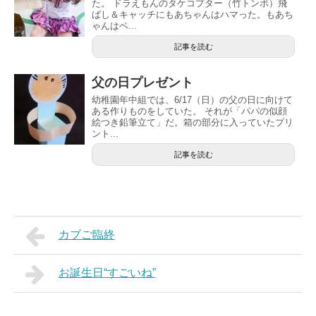
た。 ドラえもんのタケコプター（竹トンボ）飛
ばし＆キャッチにもあちゃんはハマった。もあち
ゃんはベ...
記事を読む
父の日プレゼント
幼稚園年中組では、6/17（日）の父の日に向けて
ある作りものをしていた。 それが「パパの似顔
絵つき鉛筆立て」だ。箱の部分に入っていたプリ
ント...
記事を読む
カブご臨終
お誕生日“すごいね”