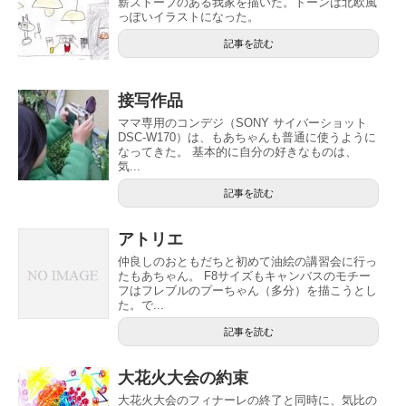
薪ストーブのある我家を描いた。トーンは北欧風
っぽいイラストになった。
記事を読む
接写作品
ママ専用のコンデジ（SONY サイバーショット
DSC-W170）は、もあちゃんも普通に使うように
なってきた。 基本的に自分の好きなものは、
気...
記事を読む
アトリエ
仲良しのおともだちと初めて油絵の講習会に行っ
たもあちゃん。 F8サイズもキャンバスのモチー
フはフレブルのプーちゃん（多分）を描こうとし
た。で...
記事を読む
大花火大会の約束
大花火大会のフィナーレの終了と同時に、気比の