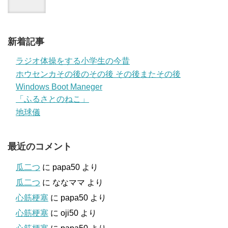
新着記事
ラジオ体操をする小学生の今昔
ホウセンカその後のその後 その後またその後
Windows Boot Maneger
「ふるさとのねこ」
地球儀
最近のコメント
瓜二つ
に
papa50
より
瓜二つ
に
ななママ
より
心筋梗塞
に
papa50
より
心筋梗塞
に
oji50
より