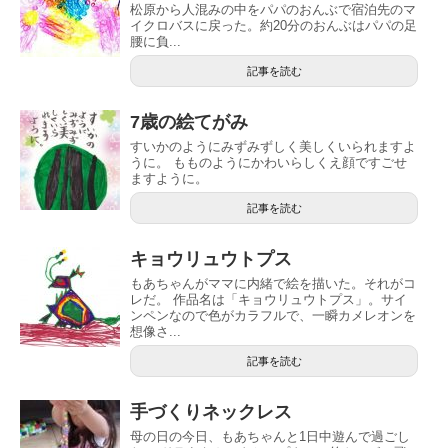
松原から人混みの中をパパのおんぶで宿泊先のマ
イクロバスに戻った。約20分のおんぶはパパの足
腰に負...
記事を読む
7歳の絵てがみ
すいかのようにみずみずしく美しくいられますよ
うに。 もものようにかわいらしくえ顔ですごせ
ますように。
記事を読む
キョウリュウトプス
もあちゃんがママに内緒で絵を描いた。それがコ
レだ。 作品名は「キョウリュウトプス」。サイ
ンペンなので色がカラフルで、一瞬カメレオンを
想像さ...
記事を読む
手づくりネックレス
母の日の今日、もあちゃんと1日中遊んで過ごし