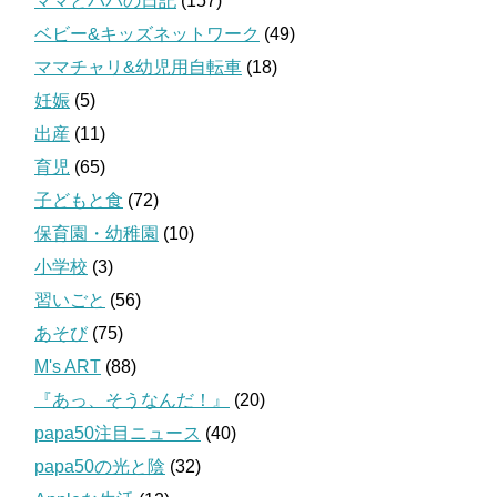
ママとパパの日記
(157)
ベビー&キッズネットワーク
(49)
ママチャリ&幼児用自転車
(18)
妊娠
(5)
出産
(11)
育児
(65)
子どもと食
(72)
保育園・幼稚園
(10)
小学校
(3)
習いごと
(56)
あそび
(75)
M's ART
(88)
『あっ、そうなんだ！』
(20)
papa50注目ニュース
(40)
papa50の光と陰
(32)