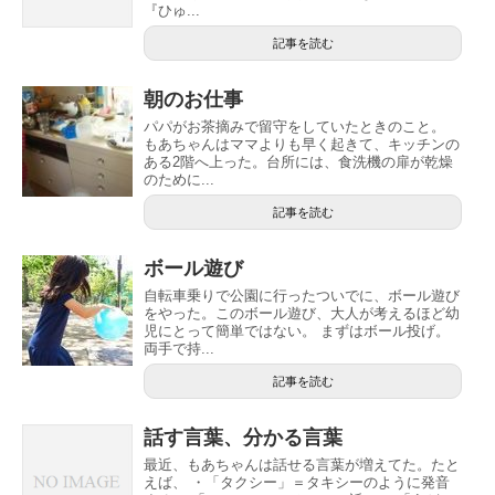
『ひゅ...
記事を読む
朝のお仕事
パパがお茶摘みで留守をしていたときのこと。
もあちゃんはママよりも早く起きて、キッチンの
ある2階へ上った。台所には、食洗機の扉が乾燥
のために...
記事を読む
ボール遊び
自転車乗りで公園に行ったついでに、ボール遊び
をやった。このボール遊び、大人が考えるほど幼
児にとって簡単ではない。 まずはボール投げ。
両手で持...
記事を読む
話す言葉、分かる言葉
最近、もあちゃんは話せる言葉が増えてた。たと
えば、 ・「タクシー」＝タキシーのように発音