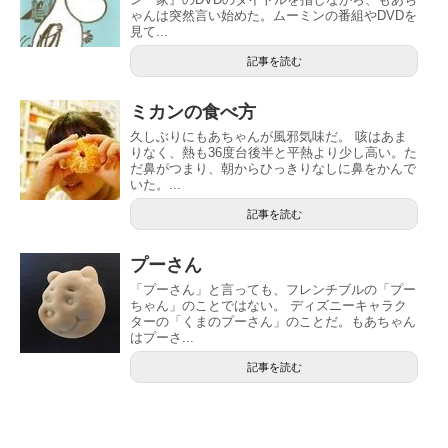
ゃんは突然言い始めた。ムーミンの番組やDVDを
見て...
記事を読む
ミカンの食べ方
久しぶりにもあちゃんが風邪気味だ。 咳はあま
りなく、熱も36度台後半と平熱より少し高い。た
だ鼻がつまり、朝からひっきりなしに鼻をかんで
いた。...
記事を読む
プーさん
「プーさん」と言っても、フレンチブルの「プー
ちゃん」のことではない。 ディズニーキャラク
ターの「くまのプーさん」のことだ。もあちゃん
はプーさ...
記事を読む