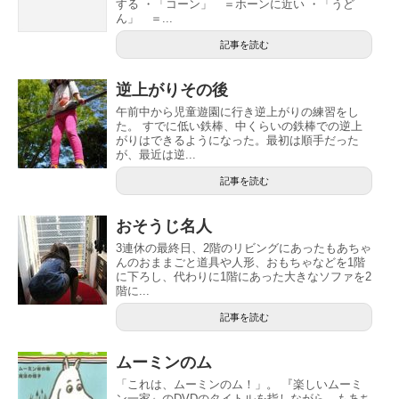
する ・「コーン」 ＝ホーンに近い ・「うど
ん」 ＝...
記事を読む
逆上がりその後
午前中から児童遊園に行き逆上がりの練習をし
た。 すでに低い鉄棒、中くらいの鉄棒での逆上
がりはできるようになった。最初は順手だった
が、最近は逆...
記事を読む
おそうじ名人
3連休の最終日、2階のリビングにあったもあちゃ
んのおままごと道具や人形、おもちゃなどを1階
に下ろし、代わりに1階にあった大きなソファを2
階に...
記事を読む
ムーミンのム
「これは、ムーミンのム！」。 『楽しいムーミ
ン一家』のDVDのタイトルを指しながら、もあち