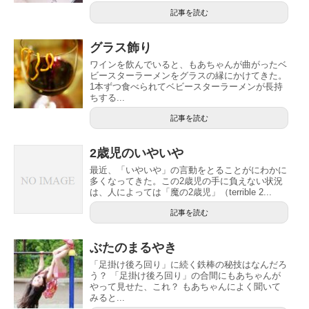
記事を読む
グラス飾り
ワインを飲んでいると、もあちゃんが曲がったベ
ビースターラーメンをグラスの縁にかけてきた。
1本ずつ食べられてベビースターラーメンが長持
ちする...
記事を読む
2歳児のいやいや
最近、「いやいや」の言動をとることがにわかに
多くなってきた。この2歳児の手に負えない状況
は、人によっては「魔の2歳児」（terrible 2...
記事を読む
ぶたのまるやき
「足掛け後ろ回り」に続く鉄棒の秘技はなんだろ
う？ 「足掛け後ろ回り」の合間にもあちゃんが
やって見せた、これ？ もあちゃんによく聞いて
みると...