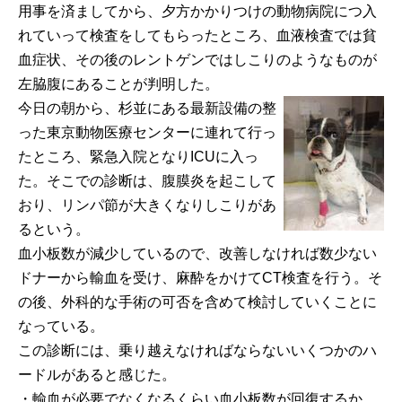
用事を済ましてから、夕方かかりつけの動物病院につ入
れていって検査をしてもらったところ、血液検査では貧
血症状、その後のレントゲンではしこりのようなものが
左脇腹にあることが判明した。
今日の朝から、杉並にある最新設備の整
った東京動物医療センターに連れて行っ
たところ、緊急入院となりICUに入っ
た。そこでの診断は、腹膜炎を起こして
おり、リンパ節が大きくなりしこりがあ
るという。
血小板数が減少しているので、改善しなければ数少ない
ドナーから輸血を受け、麻酔をかけてCT検査を行う。そ
の後、外科的な手術の可否を含めて検討していくことに
なっている。
この診断には、乗り越えなければならないいくつかのハ
ードルがあると感じた。
・輸血が必要でなくなるくらい血小板数が回復するか