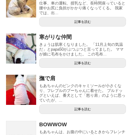
仕事、車の運転、授乳など、長時間座っていると
腰やお尻に負担がかかり痛くなってくる。 我家
では、出...
記事を読む
寒がりな仲間
きょうは肌寒くなりました。 「11月上旬の気温
だ」とpapa50がぶつぶつと言ってました。 ママ
が娘に毛布をかけました。 この毛布...
記事を読む
撫で肩
もあちゃんのピンクのキャミソールが小さくな
り、フレブルのプーちゃんに着せた。 ブルドッ
グといえば、番犬として「怒り肩」のように思っ
ていたが、...
記事を読む
BOWWOW
もあちゃんは、お腹の中にいるときからフレンチ