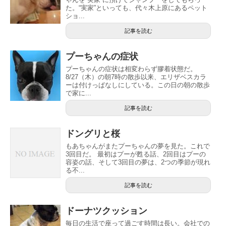
た。“実家”といっても、代々木上原にあるペット
ショ...
記事を読む
プーちゃんの症状
プーちゃんの症状は相変わらず膠着状態だ。
8/27（木）の朝7時の散歩以来、エリザベスカラ
ーは付けっぱなしにしている。この日の朝の散歩
で家に...
記事を読む
ドングリと桜
もあちゃんがまたプーちゃんの夢を見た。これで
3回目だ。 最初はプーが甦る話、2回目はプーの
容姿の話、そして3回目の夢は、2つの季節が現れ
る不...
記事を読む
ドーナツクッション
毎日の生活で座って過ごす時間は長い。会社での