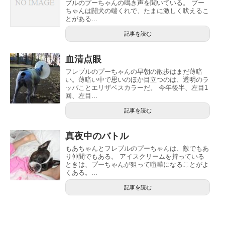
ブルのプーちゃんの鳴き声を聞いている。 プー
ちゃんは闘犬の端くれで、たまに激しく吠えるこ
とがある...
記事を読む
血清点眼
フレブルのプーちゃんの早朝の散歩はまだ薄暗
い。薄暗い中で思いのほか目立つのは、透明のラ
ッパことエリザベスカラーだ。 今年後半、左目1
回、左目...
記事を読む
真夜中のバトル
もあちゃんとフレブルのプーちゃんは、敵でもあ
り仲間でもある。 アイスクリームを持っている
ときは、プーちゃんが狙って喧嘩になることがよ
くある。...
記事を読む