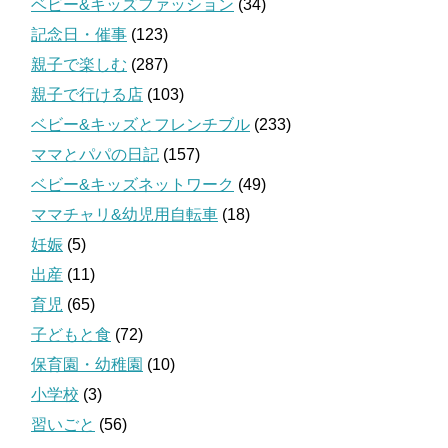
ベビー&キッズファッション
(34)
記念日・催事
(123)
親子で楽しむ
(287)
親子で行ける店
(103)
ベビー&キッズとフレンチブル
(233)
ママとパパの日記
(157)
ベビー&キッズネットワーク
(49)
ママチャリ&幼児用自転車
(18)
妊娠
(5)
出産
(11)
育児
(65)
子どもと食
(72)
保育園・幼稚園
(10)
小学校
(3)
習いごと
(56)