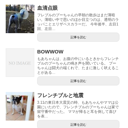
血清点眼
フレブルのプーちゃんの早朝の散歩はまだ薄暗
い。薄暗い中で思いのほか目立つのは、透明のラ
ッパことエリザベスカラーだ。 今年後半、左目1
回、左目...
記事を読む
BOWWOW
もあちゃんは、お腹の中にいるときからフレンチ
ブルのプーちゃんの鳴き声を聞いている。 プー
ちゃんは闘犬の端くれで、たまに激しく吠えるこ
とがある...
記事を読む
フレンチブルと地震
3.11の東日本大震災の時、もあちゃんやママは公
園にいたので、フレンチブルのプーちゃんは家で
留守番中だった。 ママが帰ると耳を倒して喜び
を表...
記事を読む