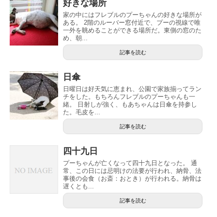
好きな場所
家の中にはフレブルのプーちゃんの好きな場所が
ある。 2階のルーバー窓付近で、プーの視線で唯
一外を眺めることができる場所だ。東側の窓のた
め、朝...
記事を読む
日傘
日曜日は好天気に恵まれ、公園で家族揃ってラン
チをした。もちろんフレブルのプーちゃんも一
緒。 日射しが強く、もあちゃんは日傘を持参し
た。毛皮を...
記事を読む
四十九日
プーちゃんが亡くなって四十九日となった。 通
常、この日には忌明けの法要が行われ、納骨、法
事後の会食（お斎：おとき）が行われる。納骨は
遅くとも...
記事を読む