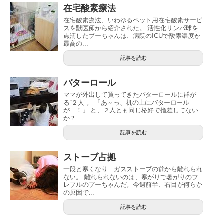
在宅酸素療法
在宅酸素療法、いわゆるペット用在宅酸素サービ
スを獣医師から紹介された。 活性化リンパ球を
点滴したプーちゃんは、病院のICUで酸素濃度が
最高の...
記事を読む
バターロール
ママが外出して買ってきたバターロールに群が
る“２人”。 「あ～っ、机の上にバターロール
が…！」 と、２人とも同じ格好で指差してない
か？
記事を読む
ストーブ占拠
一段と寒くなり、ガスストーブの前から離れられ
ない。 離れられないのは、寒がりで暑がりのフ
レブルのプーちゃんだ。今週前半、右目が何らか
の原因で...
記事を読む