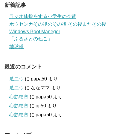
新着記事
ラジオ体操をする小学生の今昔
ホウセンカその後のその後 その後またその後
Windows Boot Maneger
「ふるさとのねこ」
地球儀
最近のコメント
瓜二つ
に
papa50
より
瓜二つ
に
ななママ
より
心筋梗塞
に
papa50
より
心筋梗塞
に
oji50
より
心筋梗塞
に
papa50
より