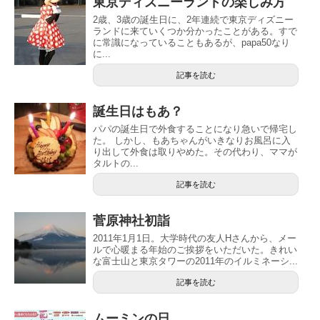
東京ディズニーランドの楽しみ方
2歳、3歳の誕生日に、2年連続で東京ディズニー
ランドに来ていくつか分かったことがある。すで
に常識になっていることもあるが、papa50なり
に...
記事を読む
誕生日はもあ？
パパの誕生日で外食することになり急いで帰宅し
た。 しかし、もあちゃんがいきなりお風呂に入
り出して外食は取りやめた。その代わり、ママが
タルトの...
記事を読む
菅原神社初詣
2011年1月1日。大学時代の友人Hさんから、メー
ルで心暖まる年始のご挨拶をいただいた。きれい
な富士山と東京タワーの2011年のイルミネーシ...
記事を読む
ムーミンの日