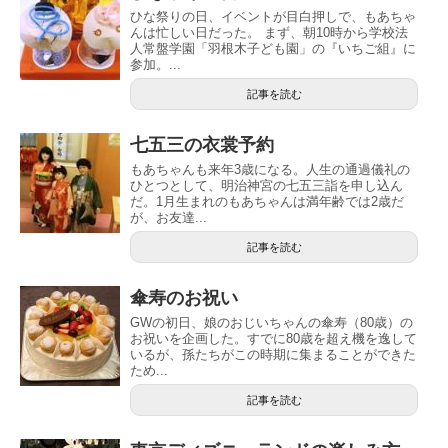
ひな祭りの日、イベントが目白押しで、もあちゃ
んは忙しい日だった。 まず、朝10時から学校法
人常盤学園「羽根木子ども園」の『いちご組』に
参加。...
記事を読む
七五三の衣裳予約
もあちゃんも来年3歳になる。人生の通過儀礼の
ひとつとして、明治神宮の七五三詣を申し込ん
だ。1月生まれのもあちゃんは満年齢では2歳だ
が、お友達...
記事を読む
傘寿のお祝い
GWの初日、娘のおじいちゃんの傘寿（80歳）の
お祝いを企画した。すでに80歳を超え機を逸して
いるが、孫たちがこの時期に集まることができた
ため...
記事を読む