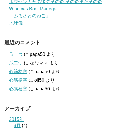
ホウセンカその後のその後 その後またその後
Windows Boot Maneger
「ふるさとのねこ」
地球儀
最近のコメント
瓜二つ
に
papa50
より
瓜二つ
に
ななママ
より
心筋梗塞
に
papa50
より
心筋梗塞
に
oji50
より
心筋梗塞
に
papa50
より
アーカイブ
2015年
8月
(4)