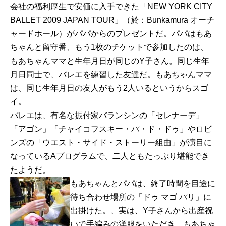
会社の福利厚生で安価に入手できた「NEW YORK CITY
BALLET 2009 JAPAN TOUR」（於：Bunkamura オーチ
ャードホール）がパパからのプレゼントだ。パパはもあ
ちゃんと留守番、もう1枚のチケットで参加したのは、
もあちゃんママと生年月日が同じのY子さん。同じ生年
月日同士で、バレエを練習した友達だ。もあちゃんママ
は、同じ生年月日の友人がもう2人いるというからスゴ
イ。
バレエは、有名な振付家バランシンの「セレナーデ」
「アゴン」「チャイコフスキー・パ・ド・ドゥ」やロビ
ンズの「ウエスト・サイド・ストーリー組曲」が演目に
なっているAプログラムで、二人ともたっぷり堪能でき
たようだ。
もあちゃんとパパは、終了時間を目途に
待ち合わせ場所の「ドゥ マゴ パリ」に
出掛けた。、実は、Y子さんから出産祝
いで手編みの洋服をいただき、もあちゃ