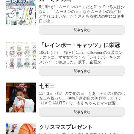
8月9日が「ムーミンの日」だと知っている人は少
ない。 「ムーミンの日」ならムーミンの誕生日
とすればよいが、たくさんある物語の中には誕生
日が出...
記事を読む
「レインボー・キャッツ」に栄冠
10/31（土）、梅ヶ丘Cat's Halloweenの仮装コン
テストに、ママ友でつくる「レインボーキッズ」
メンバーで参加した。以下、企画か...
記事を読む
七五三
11月3日（祝）の文化の日、もあちゃんの7歳の七
五三を祝った。 伊勢丹新宿店の美容室ラカリテ
（LA QUALITE）で、もあちゃんとママは髪...
記事を読む
クリスマスプレゼント